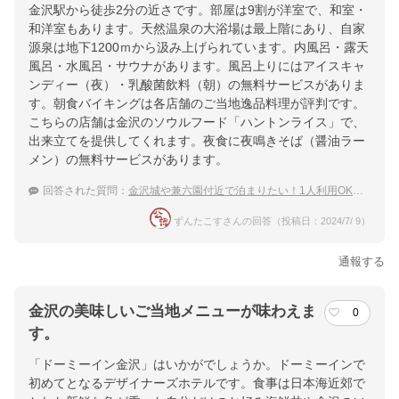
金沢駅から徒歩2分の近さです。部屋は9割が洋室で、和室・
和洋室もあります。天然温泉の大浴場は最上階にあり、自家
源泉は地下1200ｍから汲み上げられています。内風呂・露天
風呂・水風呂・サウナがあります。風呂上りにはアイスキャ
ンディー（夜）・乳酸菌飲料（朝）の無料サービスがありま
す。朝食バイキングは各店舗のご当地逸品料理が評判です。
こちらの店舗は金沢のソウルフード「ハントンライス」で、
出来立てを提供してくれます。夜食に夜鳴きそば（醤油ラー
メン）の無料サービスがあります。
回答された質問：
金沢城や兼六園付近で泊まりたい！1人利用OKの和モダンな温泉宿は？
ずんたこすさんの回答（投稿日：2024/7/ 9）
通報する
金沢の美味しいご当地メニューが味わえま
0
す。
「ドーミーイン金沢」はいかがでしょうか。ドーミーインで
初めてとなるデザイナーズホテルです。食事は日本海近郊で