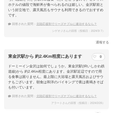
ホテルの値段で海鮮丼が食べられるのは嬉しい。金沢駅前と
いう好立地で、露天風呂もサウナも利用できるのでおすすめ
です。
回答された質問：
北陸応援割でリーズナブルに連泊するなら？
シゲオジさんの回答（投稿日：2024/3/ 7）
通報する
東金沢駅から 約2.4Km程度にあります
0
ドーミーイン金沢は如何でしょうか。東金沢駅(IRいしかわ鉄
道線)から 約2.4Km程度にあります。金沢駅近辺ですので用
る食事は困りません。最上階に大浴場と露天風呂およびサウ
ナもございます。朝食は和洋のバイキングで夜は夜鳴きそば
も付いています。
回答された質問：
北陸応援割でリーズナブルに連泊するなら？
アラートさんの回答（投稿日：2024/2/26）