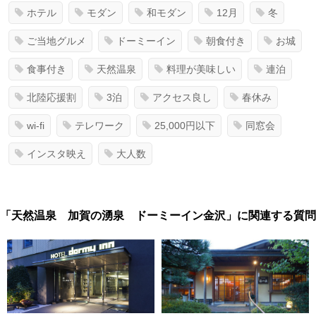
ホテル
モダン
和モダン
12月
冬
ご当地グルメ
ドーミーイン
朝食付き
お城
食事付き
天然温泉
料理が美味しい
連泊
北陸応援割
3泊
アクセス良し
春休み
wi-fi
テレワーク
25,000円以下
同窓会
インスタ映え
大人数
「天然温泉 加賀の湧泉 ドーミーイン金沢」に関連する質問