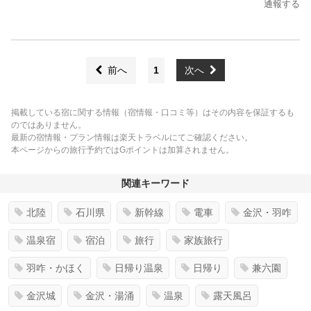
通報する
前へ
1
次へ
掲載している宿に関する情報（宿情報・口コミ等）はその内容を保証するも
のではありません。
最新の宿情報・プラン情報は楽天トラベルにてご確認ください。
本ページからの旅行予約ではGポイントは加算されません。
関連キーワード
北陸
石川県
新幹線
電車
金沢・羽咋
温泉宿
宿泊
旅行
家族旅行
羽咋・かほく
日帰り温泉
日帰り
兼六園
金沢城
金沢・湯涌
温泉
露天風呂