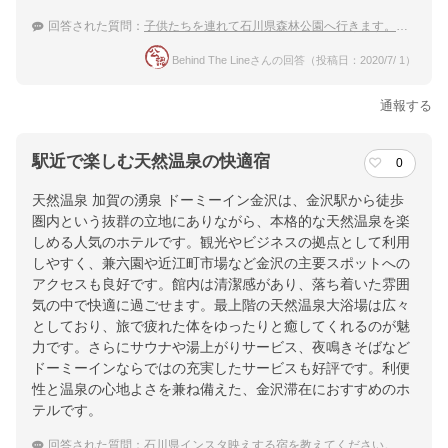
回答された質問：
子供たちを連れて石川県森林公園へ行きます。帰りに周辺で日帰り温泉に入りたい。おすすめを教えて下さい。
Behind The Lineさんの回答（投稿日：2020/7/ 1）
通報する
駅近で楽しむ天然温泉の快適宿
0
天然温泉 加賀の湧泉 ドーミーイン金沢は、金沢駅から徒歩
圏内という抜群の立地にありながら、本格的な天然温泉を楽
しめる人気のホテルです。観光やビジネスの拠点として利用
しやすく、兼六園や近江町市場など金沢の主要スポットへの
アクセスも良好です。館内は清潔感があり、落ち着いた雰囲
気の中で快適に過ごせます。最上階の天然温泉大浴場は広々
としており、旅で疲れた体をゆったりと癒してくれるのが魅
力です。さらにサウナや湯上がりサービス、夜鳴きそばなど
ドーミーインならではの充実したサービスも好評です。利便
性と温泉の心地よさを兼ね備えた、金沢滞在におすすめのホ
テルです。
回答された質問：
石川県インスタ映えする宿を教えてください。