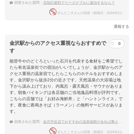
回答された質問：
北陸応援割でリーズナブルに連泊するなら？
ずんたこすさんの回答（投稿日：2024/5/11）
通報する
金沢駅からのアクセス重視ならおすすめで
0
す
能登牛やのどぐろといった石川を代表する食材をご希望でし
たら有名温泉街での宿泊がいいでしょうが、金沢駅からのア
クセス重視の温泉宿でしたらこちらのホテルをおすすめしま
す。金沢駅から徒歩2分の近さです。天然温泉の大浴場は地
下から汲み上げており、内風呂・露天風呂・サウナがありま
す。朝食バイキングは各店舗のご当地逸品料理が評判です。
こちらの店舗では「お好み海鮮丼」と「ハントンライス」で
す。夜食に夜鳴きそば（ラーメン）の無料サービスがありま
す。
回答された質問：
金沢市近辺でおすすめの温泉旅館があれば教えてください
ずんたこすさんの回答（投稿日：2024/5/11）