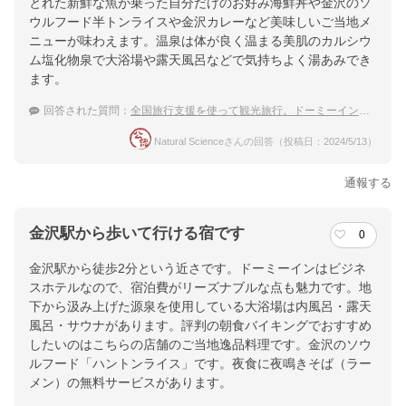
とれた新鮮な魚が乗った自分だけのお好み海鮮丼や金沢のソ
ウルフード半トンライスや金沢カレーなど美味しいご当地メ
ニューが味わえます。温泉は体が良く温まる美肌のカルシウ
ム塩化物泉で大浴場や露天風呂などで気持ちよく湯あみでき
ます。
回答された質問：
全国旅行支援を使って観光旅行。ドーミーインでこだわりの食事を出してくれるところは？
Natural Scienceさんの回答（投稿日：2024/5/13）
通報する
金沢駅から歩いて行ける宿です
0
金沢駅から徒歩2分という近さです。ドーミーインはビジネ
スホテルなので、宿泊費がリーズナブルな点も魅力です。地
下から汲み上げた源泉を使用している大浴場は内風呂・露天
風呂・サウナがあります。評判の朝食バイキングでおすすめ
したいのはこちらの店舗のご当地逸品料理です。金沢のソウ
ルフード「ハントンライス」です。夜食に夜鳴きそば（ラー
メン）の無料サービスがあります。