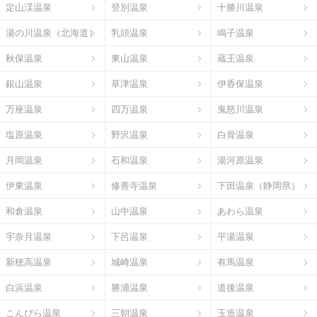
定山渓温泉
登別温泉
十勝川温泉
湯の川温泉（北海道）
乳頭温泉
鳴子温泉
秋保温泉
東山温泉
蔵王温泉
銀山温泉
草津温泉
伊香保温泉
万座温泉
四万温泉
鬼怒川温泉
塩原温泉
野沢温泉
白骨温泉
月岡温泉
石和温泉
湯河原温泉
伊東温泉
修善寺温泉
下田温泉（静岡県）
和倉温泉
山中温泉
あわら温泉
宇奈月温泉
下呂温泉
平湯温泉
新穂高温泉
城崎温泉
有馬温泉
白浜温泉
勝浦温泉
道後温泉
こんぴら温泉
三朝温泉
玉造温泉