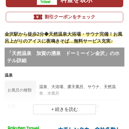
割引クーポンをチェック
金沢駅から徒歩2分◆天然温泉大浴場・サウナ完備！お風
呂上がりのアイスに夜鳴きそば…無料サービス充実♪
「天然温泉 加賀の湧泉 ドーミーイン金沢」のホ
テル詳細
温泉
温泉、大浴場、露天風呂、サウナ、天然温
お風呂の種類
泉、水風呂
泉質
ナトリウム・カルシウム塩化物泉
効能
打ち身、ストレス、疲労回復