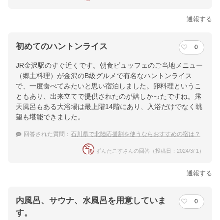
通報する
初めてのハントンライス
0
JR金沢駅のすぐ近くです。朝食ビュッフェのご当地メニュー
（郷土料理）が金沢のB級グルメで有名なハントンライス
で、一度食べてみたいと思い宿泊しました。卵料理というこ
ともあり、出来立てで提供されたのが嬉しかったですね。露
天風呂もある大浴場は最上階14階にあり、入浴だけでなく眺
望も堪能できました。
回答された質問：
石川県で北陸応援割を使うならおすすめの宿は？
ずんたこすさんの回答（投稿日：2024/3/ 1）
通報する
内風呂、サウナ、水風呂を用意していま
0
す。