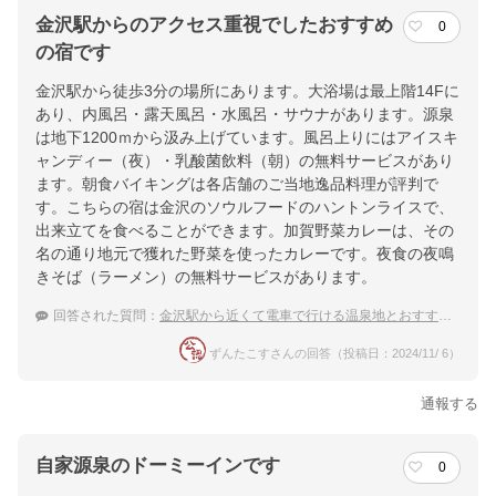
金沢駅からのアクセス重視でしたおすすめ
0
の宿です
金沢駅から徒歩3分の場所にあります。大浴場は最上階14Fに
あり、内風呂・露天風呂・水風呂・サウナがあります。源泉
は地下1200ｍから汲み上げています。風呂上りにはアイスキ
ャンディー（夜）・乳酸菌飲料（朝）の無料サービスがあり
ます。朝食バイキングは各店舗のご当地逸品料理が評判で
す。こちらの宿は金沢のソウルフードのハントンライスで、
出来立てを食べることができます。加賀野菜カレーは、その
名の通り地元で獲れた野菜を使ったカレーです。夜食の夜鳴
きそば（ラーメン）の無料サービスがあります。
回答された質問：
金沢駅から近くて電車で行ける温泉地とおすすめの宿
ずんたこすさんの回答（投稿日：2024/11/ 6）
通報する
自家源泉のドーミーインです
0