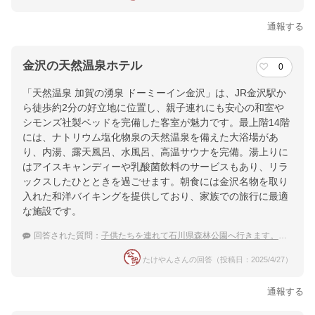
通報する
金沢の天然温泉ホテル
0
「天然温泉 加賀の湧泉 ドーミーイン金沢」は、JR金沢駅か
ら徒歩約2分の好立地に位置し、親子連れにも安心の和室や
シモンズ社製ベッドを完備した客室が魅力です。最上階14階
には、ナトリウム塩化物泉の天然温泉を備えた大浴場があ
り、内湯、露天風呂、水風呂、高温サウナを完備。湯上りに
はアイスキャンディーや乳酸菌飲料のサービスもあり、リラ
ックスしたひとときを過ごせます。朝食には金沢名物を取り
入れた和洋バイキングを提供しており、家族での旅行に最適
な施設です。
回答された質問：
子供たちを連れて石川県森林公園へ行きます。帰りに周辺で日帰り温泉に入りたい。おすすめを教えて下さい。
たけやんさんの回答（投稿日：2025/4/27）
通報する