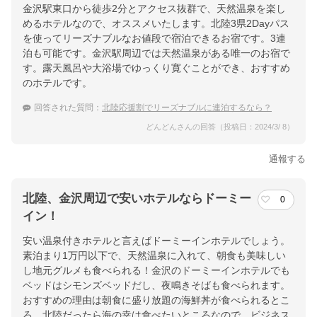
金沢駅東口から徒歩2分とアクセス抜群で、天然温泉を楽し
めるホテルなので、オススメいたします。北陸3県2Dayパス
を使ってリーズナブルなお値段で宿泊できるお宿です。3連
泊も可能です。金沢駅周辺では天然温泉がある唯一のお宿で
す。露天風呂や大浴場でゆっくり寛ぐことができ、おすすめ
のホテルです。
回答された質問：
北陸応援割でリーズナブルに連泊するなら？
どんどんさんの回答（投稿日：2024/3/ 8）
通報する
北陸、金沢周辺で安いホテルならドーミー
0
イン！
安い温泉付きホテルと言えばドーミーインホテルでしょう。
素泊まり1万円以下で、天然温泉に入れて、朝食も美味しい
し地元グルメも食べられる！金沢のドーミーインホテルでも
ベッドはシモンズベッドだし、夜鳴きそばも食べられます。
おすすめの理由は朝食に盛り放題の海鮮丼が食べられるとこ
ろ。北陸だったら海の幸は食べたいところなので、ビジネス