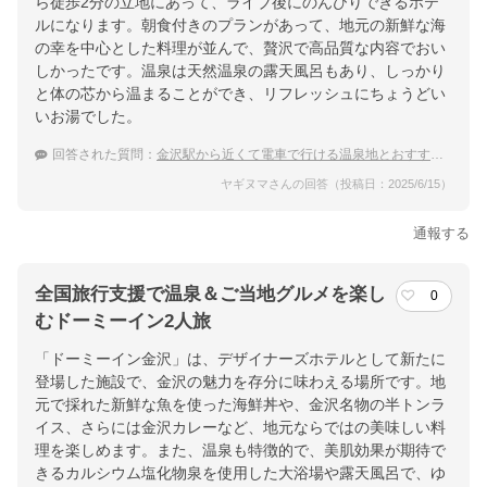
ら徒歩2分の立地にあって、ライブ後にのんびりできるホテ
ルになります。朝食付きのプランがあって、地元の新鮮な海
の幸を中心とした料理が並んで、贅沢で高品質な内容でおい
しかったです。温泉は天然温泉の露天風呂もあり、しっかり
と体の芯から温まることができ、リフレッシュにちょうどい
いお湯でした。
回答された質問：
金沢駅から近くて電車で行ける温泉地とおすすめの宿
ヤギヌマさんの回答（投稿日：2025/6/15）
通報する
全国旅行支援で温泉＆ご当地グルメを楽し
0
むドーミーイン2人旅
「ドーミーイン金沢」は、デザイナーズホテルとして新たに
登場した施設で、金沢の魅力を存分に味わえる場所です。地
元で採れた新鮮な魚を使った海鮮丼や、金沢名物の半トンラ
イス、さらには金沢カレーなど、地元ならではの美味しい料
理を楽しめます。また、温泉も特徴的で、美肌効果が期待で
きるカルシウム塩化物泉を使用した大浴場や露天風呂で、ゆ