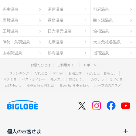
皆生温泉
湯原温泉
別府温泉
黒川温泉
霧島温泉
酸ヶ湯温泉
玉川温泉
日光湯元温泉
箱根温泉
伊勢・鳥羽温泉
志摩温泉
大歩危祖谷温泉
由布院温泉
熱海温泉
指宿温泉
お湯たびとは
ご利用ガイド
Ｇポイント
Ｇランキング
だれどこ
ocruyo
お湯たび
わたしと、暮らし。
キテミヨ
ベストオイシー
モノスポ
野に行く。
カウナラ
ミツケヨ
たびゆかし
Ｇ-Ranking 推し活
食pin by Ｇ-Ranking
ハーブ酒のススメ
個人のお客さま