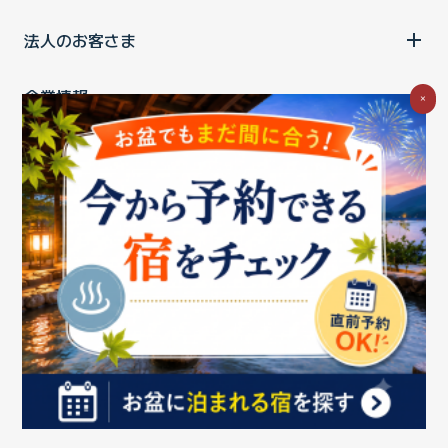
法人のお客さま
企業情報
×
ご利用中の方
お問い合わせ
消費税の表示
ウェブアクセシビリティの取り組み
個人情報保護ポリシー
プライバシーポータル
Cookieポリシー
特定商取引法に基づく表記
情報セキュリティ基本方針
商標について
BIGLOBEトップ
Copyright ©BIGLOBE Inc.
2026.
All rights reserved.