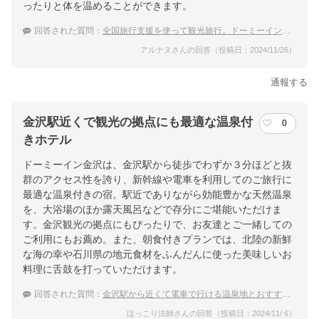
ったりと体を温めることができます。
回答された質問：
全国旅行支援を使って観光旅行。ドーミーインでこだわりの食事を出してくれるところは？
アルナヌさんの回答（投稿日：2024/11/26）
通報する
金沢駅近くで観光の拠点にも最適な温泉付
0
きホテル
ドーミーイン金沢は、金沢駅から徒歩でわずか３分ほどと抜
群のアクセス性を誇り、新幹線や電車を利用してのご旅行に
最適な温泉付きの宿。駅近でありながら効能豊かな天然温泉
を、大浴場のほか露天風呂などで存分にご堪能いただけま
す。金沢観光の拠点にもぴったりで、お友達とご一緒しての
ご利用にもお薦め。また、朝食付きプランでは、北陸の新鮮
な海の幸や石川県の地元食材をふんだんに使った美味しいお
料理に舌鼓を打っていただけます。
回答された質問：
金沢駅から近くて電車で行ける温泉地とおすすめの宿
ほっこり法師さんの回答（投稿日：2024/11/ 6）