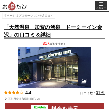
メニュー
本ページはプロモーションを含みます
「天然温泉 加賀の湧泉 ドーミーイン金
沢」の口コミ＆詳細
31
人
が
おすすめ！
4.4
31 件
口コミ数 :
石川県金沢市堀川新町2-25
料金を表示