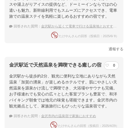
スや湯上がりアイスの提供など、ドーミーインならではの心
遣いも魅力。新幹線利用でもスムーズにアクセスでき、電車
旅での温泉ステイを気軽に楽しめるおすすめの宿です。
回答された質問：
金沢駅から近くて電車で行ける温泉地とおすすめの宿
たけやんさんの回答（投稿日：2025/6/ 8）
通報する
金沢駅近で天然温泉を満喫できる癒しの宿
0
金沢駅から徒歩約2分、観光に便利な立地にありながら天然
温泉「加賀の湧泉」が楽しめるホテルです。肌にやさしい天
然温泉を源泉かけ流しで満喫でき、大浴場やサウナも完備。
お子様連れでも安心の広々とした客室プランも豊富で、和洋
バイキング朝食では地元の味覚も堪能できます。金沢市内の
観光拠点として、家族旅行にもぴったりな温泉宿です。
回答された質問：
金沢市内の温泉宿で家族におすすめ
たけやんさんの回答（投稿日：2025/4/29）