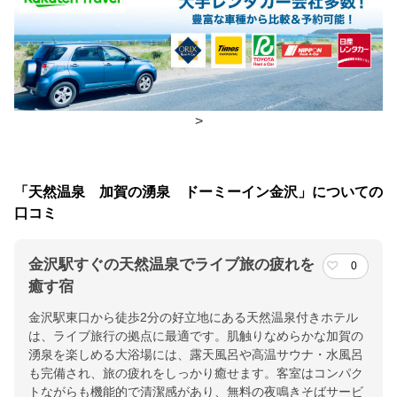
食事場所
朝食
レストラン
チェックイン・チェックアウト時間
>
チェックイン
15:00(最終チェックイン：29:30)
チェックアウ
11:00
「天然温泉 加賀の湧泉 ドーミーイン金沢」についての
ト
口コミ
交通アクセス
金沢駅すぐの天然温泉でライブ旅の疲れを
ＪＲ 金沢駅東口から徒歩2分、フォーラス前
0
癒す宿
提供：楽天トラベル
金沢駅東口から徒歩2分の好立地にある天然温泉付きホテル
楽天トラベルで
は、ライブ旅行の拠点に最適です。肌触りなめらかな加賀の
ホテル詳細を詳しく見る
湧泉を楽しめる大浴場には、露天風呂や高温サウナ・水風呂
も完備され、旅の疲れをしっかり癒せます。客室はコンパク
トながらも機能的で清潔感があり、無料の夜鳴きそばサービ