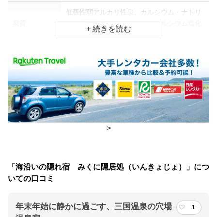
低張性弱アルカリ性泉、カルシウム・ナトリ
泉質
ウム硫酸塩泉、ナトリウム・カルシウム塩化
物泉
効能
冷え性、美肌効果、美容
食事場所
朝食
レストラン
夕食
レストラン
>
チェックイン・チェックアウト時間
「海沿いの隠れ宿 みくに隠居処（いんきょじょ）」につ
チェックイン
16:00(最終チェックイン：18:00)
いての口コミ
チェックアウ
10:00
ト
年末年始に静かに過ごす、三国温泉の穴場
1