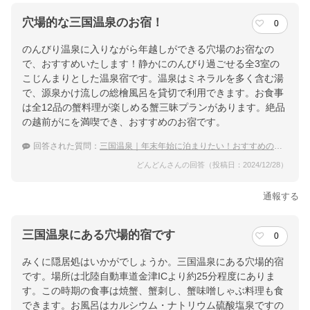
穴場的な三国温泉のお宿！
0
のんびり温泉に入りながら年越しができる穴場のお宿なの
で、おすすめいたします！静かにのんびり過ごせる全3室の
こじんまりとした温泉宿です。温泉はミネラルを多く含む湯
で、源泉かけ流しの総檜風呂を貸切で利用できます。お食事
は全12品の蟹料理が楽しめる蟹三昧プランがあります。絶品
の越前がにを満喫でき、おすすめのお宿です。
回答された質問：
三国温泉｜年末年始に泊まりたい！おすすめの穴場な宿は？
どんどんさんの回答（投稿日：2024/12/28）
通報する
三国温泉にある穴場的宿です
0
みくに隠居処はいかがでしょうか。三国温泉にある穴場的宿
です。場所は北陸自動車道金津ICより約25分程度にありま
す。この時期の食事は焼蟹、蟹刺し、蟹味噌しゃぶ料理も食
できます。お風呂はカルシウム・ナトリウム硫酸塩泉ですの