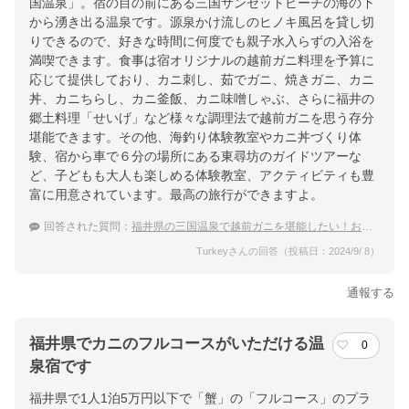
国温泉」。宿の目の前にある三国サンセットビーチの海の下
から湧き出る温泉です。源泉かけ流しのヒノキ風呂を貸し切
りできるので、好きな時間に何度でも親子水入らずの入浴を
満喫できます。食事は宿オリジナルの越前ガニ料理を予算に
応じて提供しており、カニ刺し、茹でガニ、焼きガニ、カニ
丼、カニちらし、カニ釜飯、カニ味噌しゃぶ、さらに福井の
郷土料理「せいげ」など様々な調理法で越前ガニを思う存分
堪能できます。その他、海釣り体験教室やカニ丼づくり体
験、宿から車で６分の場所にある東尋坊のガイドツアーな
ど、子どもも大人も楽しめる体験教室、アクティビティも豊
富に用意されています。最高の旅行ができますよ。
回答された質問：
福井県の三国温泉で越前ガニを堪能したい！おすすめ宿は？
Turkeyさんの回答（投稿日：2024/9/ 8）
通報する
福井県でカニのフルコースがいただける温
0
泉宿です
福井県で1人1泊5万円以下で「蟹」の「フルコース」のプラ