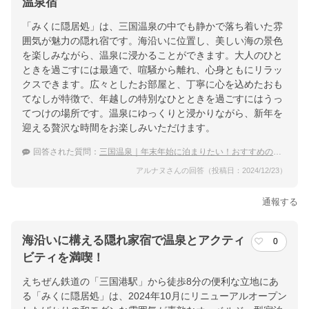
温泉宿
交通アクセス
「みくに隠居処」は、三国温泉の中でも静かで落ち着いた雰
北陸自動車道金津ICより約25分、小松空港より車で約1時間。
囲気が魅力の隠れ宿です。海沿いに位置し、美しい海の景色
を楽しみながら、温泉に浸かることができます。大人のひと
提供：楽天トラベル
ときを過ごすには最適で、喧騒から離れ、心身ともにリラッ
クスできます。広々としたお部屋と、丁寧に心を込めたおも
楽天トラベルで
てなしが特徴で、年越しの特別なひとときを過ごすにはうっ
ホテル詳細を詳しく見る
てつけの場所です。温泉にゆっくりと浸かりながら、新年を
迎える贅沢な時間をお楽しみいただけます。
回答された質問：
三国温泉｜年末年始に泊まりたい！おすすめの穴場な宿は？
アルナヌさんの回答（投稿日：2024/12/23）
通報する
海沿いに構える隠れ家宿で温泉とアクティ
0
ビティを満喫！
えちぜん鉄道の「三国港駅」から徒歩8分の便利な立地にあ
る「みくに隠居処」は、2024年10月にリニューアルオープン