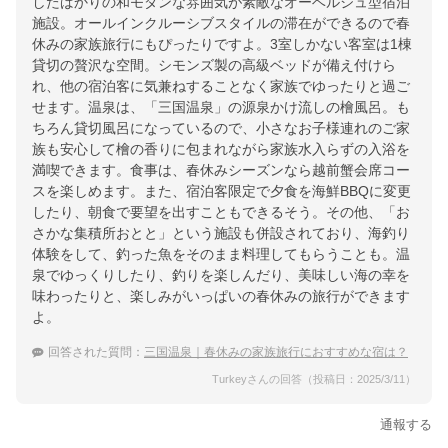
したばかりの和モダンな雰囲気が素敵なオーベルジュ型宿泊
施設。オールインクルーシブスタイルの滞在ができるので春
休みの家族旅行にもぴったりですよ。3室しかない客室は1棟
貸切の贅沢な空間。シモンズ製の高級ベッドが備え付けら
れ、他の宿泊客に気兼ねすることなく家族でゆったりと過ご
せます。温泉は、「三国温泉」の源泉かけ流しの檜風呂。も
ちろん貸切風呂になっているので、小さなお子様連れのご家
族も安心して檜の香りに包まれながら家族水入らずの入浴を
満喫できます。食事は、春休みシーズンなら越前蟹会席コー
スを楽しめます。また、宿泊客限定で夕食を海鮮BBQに変更
したり、朝食で要望を出すこともできるそう。その他、「お
さかな集積所おとと」という施設も併設されており、海釣り
体験をして、釣った魚をそのまま料理してもらうことも。温
泉でゆっくりしたり、釣りを楽しんだり、美味しい海の幸を
味わったりと、楽しみがいっぱいの春休みの旅行ができます
よ。
回答された質問：
三国温泉｜春休みの家族旅行におすすめな宿は？
Turkeyさんの回答（投稿日：2025/3/11）
通報する