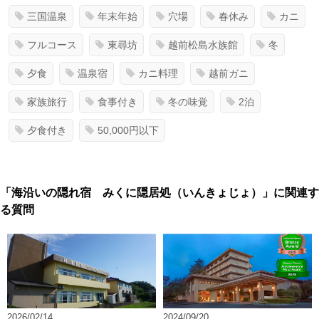
三国温泉
年末年始
穴場
春休み
カニ
フルコース
東尋坊
越前松島水族館
冬
夕食
温泉宿
カニ料理
越前ガニ
家族旅行
食事付き
冬の味覚
2泊
夕食付き
50,000円以下
「海沿いの隠れ宿 みくに隠居処（いんきょじょ）」に関連す
る質問
2026/02/14
2024/09/20