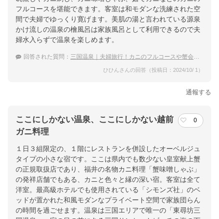
フルコースを堪能できます。客室は和モダンな洗練された空
間で夫婦でゆっくり寛げます。美肌の湯と言われている源泉
かけ流しの温泉の檜風呂は家族風呂として利用できるので夫
婦水入らずで温泉を楽しめます。
回答された質問：
三国温泉｜夫婦旅行！カニのフルコースや蟹会席が食べられる宿のおすすめは？
ひひんさんの回答（投稿日：2024/10/ 1）
通報する
ここにしかない温泉、ここにしかない越前
0
ガニ料理
１日３組限定の、１階にレストランを併設したオーベルジュ
タイプの小さな宿です。ここは県内でも数少ない皇室献上蟹
の正規取扱店であり、福井の名物カニ料理「蟹味噌しゃぶ」
の発祥店舗でもある、カニと色々と縁の深い宿。客室は全て
洋室。最高級ホテルでも使用されている「シモンズ社」のベ
ッドが置かれた和風モダンなプライベート空間で家族団らん
の時間を過ごせます。温泉は三国エリアで唯一の「東尋坊三