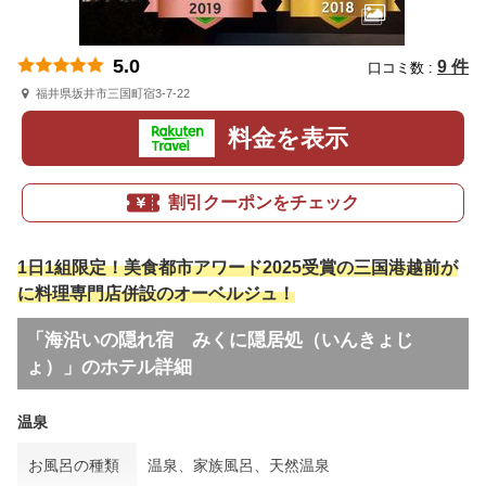
5.0
9 件
口コミ数 :
福井県坂井市三国町宿3-7-22
料金を表示
割引クーポンをチェック
1日1組限定！美食都市アワード2025受賞の三国港越前が
に料理専門店併設のオーベルジュ！
「海沿いの隠れ宿 みくに隠居処（いんきょじ
ょ）」のホテル詳細
温泉
お風呂の種類
温泉、家族風呂、天然温泉