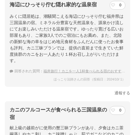
海辺にひっそり佇む隠れ家的な温泉宿
0
みくに隠居処は、潮騒聞こえる海辺にひっそり佇む福井県は
三国温泉の宿。ミネラル分豊富な天然温泉を、源泉かけ流し
にてお楽しみいただける温泉宿です。ゆったり寛げる広いお
部屋もあり、ご家族3人でのご宿泊にもお薦め。また、北陸
の新鮮な海の幸をはじめ地元食材をふんだんに使ったお食事
も評判。カニ三昧プランでは、提供の直前まで生きていた鮮
度抜群のカニをお一人あたり１杯お召し上がりいただけま
す。
回答された質問：
福井旅行！カニを一人1杯食べられる宿のおすすめは？
ほっこり法師さんの回答（投稿日：2024/10/ 1）
通報する
カニのフルコースが食べられる三国温泉の
0
宿
献上級の越前がに使用の蟹三昧プランがあり、夕食はカニ茶
碗蒸しやカニ刺し、カニ味噌しゃぶ、茹でガニなどのカニの