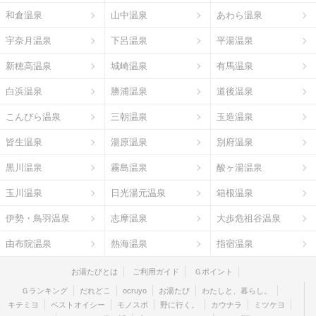
和倉温泉
山中温泉
あわら温泉
宇奈月温泉
下呂温泉
平湯温泉
新穂高温泉
城崎温泉
有馬温泉
白浜温泉
勝浦温泉
道後温泉
こんぴら温泉
三朝温泉
玉造温泉
皆生温泉
湯原温泉
別府温泉
黒川温泉
霧島温泉
酸ヶ湯温泉
玉川温泉
日光湯元温泉
箱根温泉
伊勢・鳥羽温泉
志摩温泉
大歩危祖谷温泉
由布院温泉
熱海温泉
指宿温泉
お湯たびとは
ご利用ガイド
Ｇポイント
Ｇランキング
だれどこ
ocruyo
お湯たび
わたしと、暮らし。
キテミヨ
ベストオイシー
モノスポ
野に行く。
カウナラ
ミツケヨ