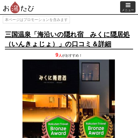
メニュー
本ページはプロモーションを含みます
三国温泉「海沿いの隠れ宿 みくに隠居処
（いんきょじょ）」の口コミ＆詳細
9
人
が
おすすめ！