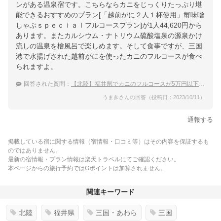
ンがある温泉宿です。こちらならカニをじっくりたっぷり堪
能できるおすすめのプラン[「越前がに２人１杯使用」蟹味噌
しゃぶｓｐｅｃｉａｌフルコースプラン]が1人44,620円から
あります。またカルシウム・ナトリウム硫酸塩泉の源泉かけ
流しの温泉を檜風呂で楽しめます。そして食事ですが、三国
港で水揚げされた越前がにを使ったカニのフルコースが食べ
られますよ。
回答された質問：
【北陸】福井県でカニのフルコースが5万円以下でいただける温泉宿のおすすめは？
うまきさんの回答（投稿日：2023/10/11）
通報する
掲載している宿に関する情報（宿情報・口コミ等）はその内容を保証するも
のではありません。
最新の宿情報・プラン情報は楽天トラベルにてご確認ください。
本ページからの旅行予約ではGポイントは加算されません。
関連キーワード
北陸
福井県
三国・あわら
三国