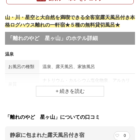
山・川・星空と大自然を満喫できる全客室露天風呂付き本
格ログハウス離れの一軒宿★５種の無料貸切風呂★
「離れのやど 星ヶ山」のホテル詳細
温泉
お風呂の種類
温泉、露天風呂、家族風呂
ナトリウム・カルシウム塩化物泉、アルカリ
泉質
性低張性鉱泉
効能
動脈硬化、皮膚病、婦人病
「離れのやど 星ヶ山」についての口コミ
食事場所
朝食
食事処
静寂に包まれた露天風呂付き宿
0