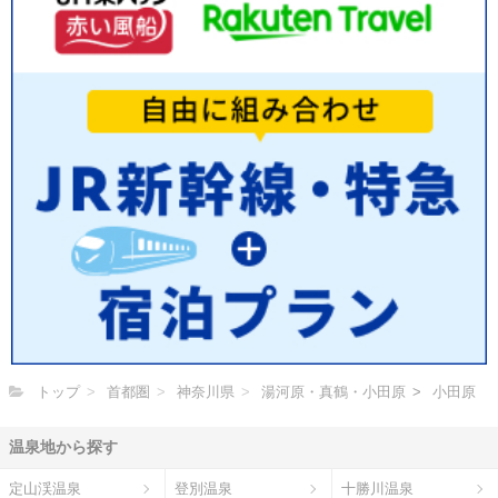
トップ
首都圏
神奈川県
湯河原・真鶴・小田原
小田原
温泉地から探す
定山渓温泉
登別温泉
十勝川温泉