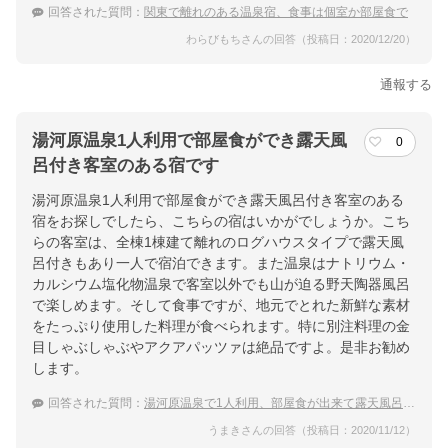
回答された質問：
関東で離れのある温泉宿、食事は個室か部屋食で
わらびもちさんの回答（投稿日：2020/12/20）
通報する
湯河原温泉1人利用で部屋食ができ露天風
0
呂付き客室のある宿です
湯河原温泉1人利用で部屋食ができ露天風呂付き客室のある
宿をお探しでしたら、こちらの宿はいかがでしょうか。こち
らの客室は、全棟1棟建て離れのログハウスタイプで露天風
呂付きもあり一人で宿泊できます。また温泉はナトリウム・
カルシウム塩化物温泉で客室以外でも山が迫る野天陶器風呂
で楽しめます。そして食事ですが、地元でとれた新鮮な素材
をたっぷり使用した料理が食べられます。特に別注料理の金
目しゃぶしゃぶやアクアパッツァは絶品ですよ。是非お勧め
します。
回答された質問：
湯河原温泉で1人利用、部屋食が出来て露天風呂付き客室の宿
うまきさんの回答（投稿日：2020/11/12）