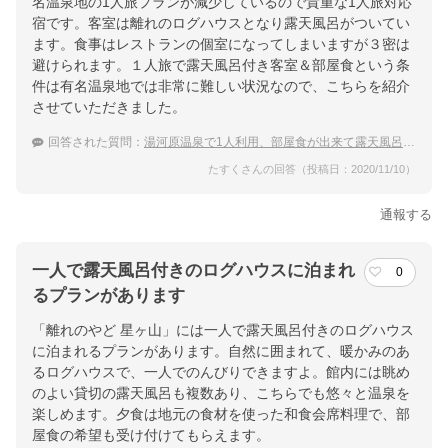
名温泉地の1人旅プランが減少しているので貴重な1人旅対応
宿です。客室は離れのログハウスとなり露天風呂がついてい
ます。食事はレストランの個室になってしまいますが３密は
避けられます。１人旅で露天風呂付き客室＆部屋食という条
件は有名温泉地では非常に難しい状況なので、こちらを紹介
させていただきました。
回答された質問：
湯河原温泉で1人利用、部屋食が出来て露天風呂付き客室の宿
たすくさんの回答（投稿日：2020/11/10）
通報する
一人で露天風呂付きのログハウスに泊まれ
0
るプランがあります
「離れのやど 星ヶ山」には一人で露天風呂付きのログハウス
に泊まれるプランがあります。自然に囲まれて、暖かみのあ
るログハウスで、一人でのんびりできますよ。館内には眺め
のよい貸切の露天風呂も複数あり、こちらでも悠々と温泉を
楽しめます。夕食は地元の食材を使った和食会席料理で、部
屋食の希望も受け付けてもらえます。