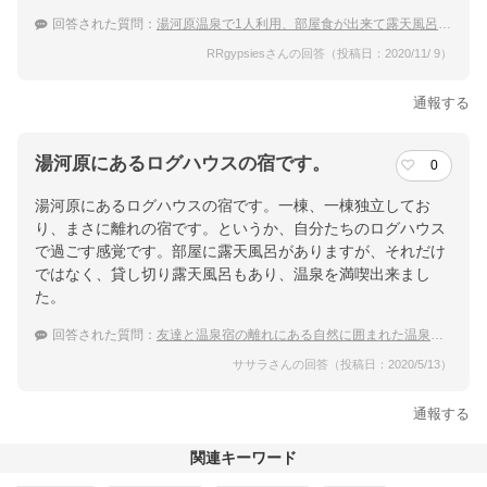
回答された質問：
湯河原温泉で1人利用、部屋食が出来て露天風呂付き客室の宿
RRgypsiesさんの回答（投稿日：2020/11/ 9）
通報する
湯河原にあるログハウスの宿です。
0
湯河原にあるログハウスの宿です。一棟、一棟独立してお
り、まさに離れの宿です。というか、自分たちのログハウス
で過ごす感覚です。部屋に露天風呂がありますが、それだけ
ではなく、貸し切り露天風呂もあり、温泉を満喫出来まし
た。
回答された質問：
友達と温泉宿の離れにある自然に囲まれた温泉に行ってみたいと思います。おすすめを教えて下さい。
ササラさんの回答（投稿日：2020/5/13）
通報する
関連キーワード