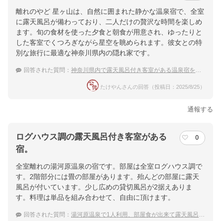
夕食
食事処
離れのやど 星ヶ山は、自然に囲まれた静かな温泉宿で、全室
に露天風呂が備わっており、二人だけの贅沢な時間を楽しめ
ます。旬の食材を使った夕食と朝食が用意され、ゆったりと
チェックイン・チェックアウト時間
した客室でくつろぎながら星空を眺められます。彼女との特
チェックイン
15:00(最終チェックイン：18:00)
別な旅行に最適な神奈川県内の隠れ家です。
回答された質問：
神奈川県内で露天風呂付き客室がある温泉宿をおしえて。
チェックアウ
10:00
ト
たけやんさんの回答（投稿日：2025/8/25）
通報する
交通アクセス
JR根府川駅より徒歩２０分（送迎あり）
ログハウス調の露天風呂付き客室がある
0
提供：楽天トラベル
宿。
楽天トラベルで
全室離れの湯河原温泉の宿です。部屋は全室ログハウス調で
ホテル詳細を詳しく見る
す。2階部分には畳の部屋があります。殆んどの部屋に露天
風呂が付いています。少し広めの貸切風呂が2据えありま
す。料理は単品を組み合わせて、自由に頂けます。
回答された質問：
湯河原温泉で1人利用、部屋食が出来て露天風呂付き客室の宿