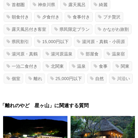
首都圏
神奈川県
露天風呂
綺麗
朝食付き
夕食付き
食事付き
プチ贅沢
露天風呂付き客室
県民限定プラン
かながわ旅割
県民割引
15,000円以下
湯河原・真鶴・小田原
湯河原・真鶴
湯河原温泉
部屋食
温泉宿
一泊二食付き
北関東
温泉
食事
関東
個室
離れ
25,000円以下
自然
川沿い
「離れのやど 星ヶ山」に関連する質問