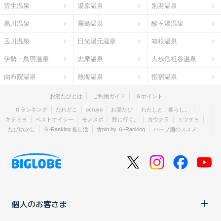
皆生温泉
湯原温泉
別府温泉
黒川温泉
霧島温泉
酸ヶ湯温泉
玉川温泉
日光湯元温泉
箱根温泉
伊勢・鳥羽温泉
志摩温泉
大歩危祖谷温泉
由布院温泉
熱海温泉
指宿温泉
お湯たびとは
ご利用ガイド
Ｇポイント
Ｇランキング
だれどこ
ocruyo
お湯たび
わたしと、暮らし。
キテミヨ
ベストオイシー
モノスポ
野に行く。
カウナラ
ミツケヨ
たびゆかし
Ｇ-Ranking 推し活
食pin by Ｇ-Ranking
ハーブ酒のススメ
個人のお客さま