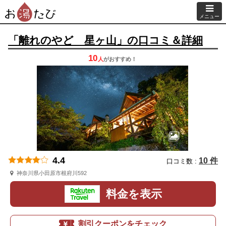
メニュー
「離れのやど 星ヶ山」の口コミ＆詳細
10
人
が
おすすめ！
4.4
10 件
口コミ数 :
神奈川県小田原市根府川592
料金を表示
割引クーポンをチェック