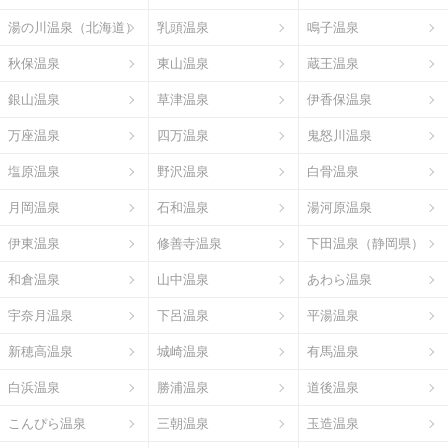
湯の川温泉（北海道）
乳頭温泉
鳴子温泉
秋保温泉
東山温泉
蔵王温泉
銀山温泉
草津温泉
伊香保温泉
万座温泉
四万温泉
鬼怒川温泉
塩原温泉
野沢温泉
白骨温泉
月岡温泉
石和温泉
湯河原温泉
伊東温泉
修善寺温泉
下田温泉（静岡県）
和倉温泉
山中温泉
あわら温泉
宇奈月温泉
下呂温泉
平湯温泉
新穂高温泉
城崎温泉
有馬温泉
白浜温泉
勝浦温泉
道後温泉
こんぴら温泉
三朝温泉
玉造温泉