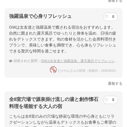
通報する
強羅温泉で心身リフレッシュ
0
GWは女友達と強羅温泉で癒される宿泊をおすすめします。
自然に囲まれた露天風呂でゆったりと身体を温め、日頃の疲
れをデトックスできます。旬の食材を活かした会席料理付き
プランで、美味しい食事も満喫でき、心も体もリフレッシュ
できる贅沢な時間を過ごせます。
回答された質問：
GWは女友達と強羅温泉。露天風呂でリフレッシュとデトックスしたい！
たけやんさんの回答（投稿日：2025/9/23）
通報する
全8室穴場で源泉掛け流しの湯と創作懐石
0
料理を堪能する大人の宿
こちらは全8室のみの穴場な静寂な環境の中心身ともにリラ
クゼーションしながら温泉もデトックスもお食事もご希望の