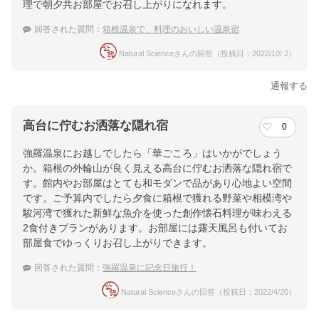
理で朝夕共お部屋でお召し上がりになれます。
回答された質問：
箱根温泉で、料理のおいしい温泉宿
Natural Scienceさんの回答（投稿日：2022/10/ 2）
通報する
高台に佇むお洒落な隠れ宿
0
強羅温泉にお越しでしたら「華ごころ」はいかがでしょう
か。箱根の外輪山が良く見える高台に佇むお洒落な隠れ宿で
す。館内やお部屋はとても和モダンで品があり心地よい空間
です。ご予算内でしたら夕食に箱根で獲れる野菜や相模湾や
駿河湾で獲れた新鮮な魚介を使った創作懐石料理が味わえる
2食付きプランがあります。お部屋には露天風呂も付いてお
部屋食でゆっくりお召し上がりできます。
回答された質問：
強羅温泉に記念日旅行！
Natural Scienceさんの回答（投稿日：2022/4/20）