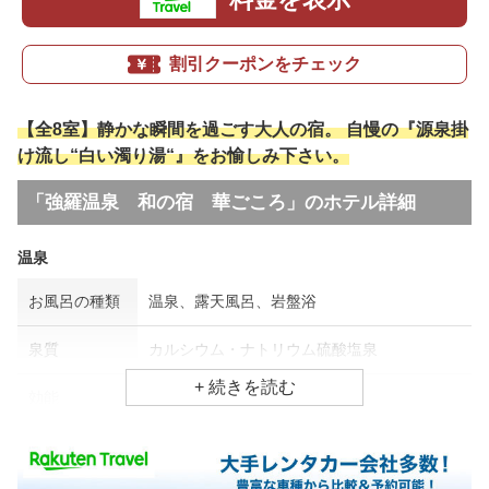
割引クーポンをチェック
【全8室】静かな瞬間を過ごす大人の宿。 自慢の『源泉掛
け流し“白い濁り湯“』をお愉しみ下さい。
「強羅温泉 和の宿 華ごころ」のホテル詳細
温泉
お風呂の種類
温泉、露天風呂、岩盤浴
泉質
カルシウム・ナトリウム硫酸塩泉
効能
五十肩、疲労回復、婦人病
食事場所