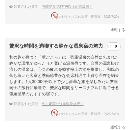
回答された質問：
強羅温泉で3万円以上の高級宿！
たけやんさんの回答（投稿日：2025/7/20）
通報する
贅沢な時間を満喫する静かな温泉宿の魅力
0
和の趣が息づく「華ごころ」は、強羅温泉の自然に包まれた
静かな環境でゆったりと寛げる温泉宿です。自慢の源泉掛け
流しの温泉は、心身の疲れを癒す極上の湯を提供し、和風の
落ち着いた客室と季節感豊かな会席料理で上質な滞在を約束
します。1人30,000円以下で少し豪華な旅を楽しみたい友達
同士の旅行に最適で、贅沢な時間をリーズナブルに過ごせる
強羅温泉のおすすめ宿です。
回答された質問：
少し豪華な強羅温泉旅行！
たけやんさんの回答（投稿日：2025/7/20）
通報する