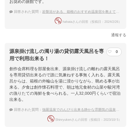
お奨めの旅館です。
回答された質問：
岩盤浴がある、箱根のおすすめ温泉宿を教えてください
hahataさんの回答（投稿日：2024/2/26）
通報する
源泉掛け流しの濁り湯の貸切露天風呂を専
0
用で利用出来る！
創作会席料理を部屋食出来、源泉掛け流しの離れの露天風呂
を専用貸切出来るので誰に気兼ねする事無く入れる。露天風
呂からは、箱根の外輪山を湯に浸かりながら、眺める事が出
来る。夕食は創作懐石料理で、朝は地元食材の山菜や駿河湾
の漁りたての海鮮を食べられる。一人32,000円くらいで宿泊
出来る。
回答された質問：
強羅温泉でのんびり出来る静かな雰囲気の温泉宿を教えて下さい。
Shinryukenさんの回答（投稿日：2023/10/ 5）