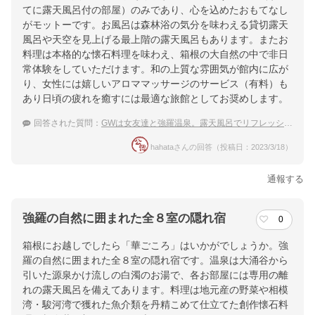
てに露天風呂付の部屋）のみであり、心を込めたおもてなし
がモットーです。お風呂は森林浴の気分を味わえる貸切露天
風呂や天空を見上げる最上階の露天風呂もあります。またお
料理は本格的な懐石料理を味わえ、箱根の大自然の中で非日
常体験をしていただけます。和の上質な雰囲気が館内に広が
り、女性には嬉しいアロママッサージのサービス（有料）も
あり日頃の疲れを癒すには最適な旅館としてお奨めします。
回答された質問：
GWは女友達と強羅温泉。露天風呂でリフレッシュとデトックスしたい！
hahataさんの回答（投稿日：2023/3/18）
通報する
強羅の自然に囲まれた全８室の隠れ宿
0
箱根にお越しでしたら「華ごころ」はいかがでしょうか。強
羅の自然に囲まれた全８室の隠れ宿です。温泉は大涌谷から
引いた源泉かけ流しの白濁のお湯で、各お部屋には専用の離
れの露天風呂を備えてあります。料理は地元産の野菜や相模
湾・駿河湾で獲れた魚介類を丹精こめて仕立てた創作懐石料