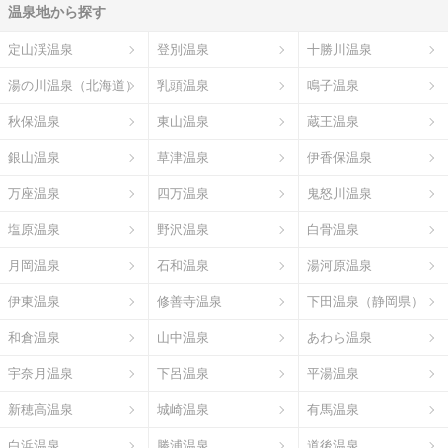
温泉地から探す
定山渓温泉
登別温泉
十勝川温泉
湯の川温泉（北海道）
乳頭温泉
鳴子温泉
秋保温泉
東山温泉
蔵王温泉
銀山温泉
草津温泉
伊香保温泉
万座温泉
四万温泉
鬼怒川温泉
塩原温泉
野沢温泉
白骨温泉
月岡温泉
石和温泉
湯河原温泉
伊東温泉
修善寺温泉
下田温泉（静岡県）
和倉温泉
山中温泉
あわら温泉
宇奈月温泉
下呂温泉
平湯温泉
新穂高温泉
城崎温泉
有馬温泉
白浜温泉
勝浦温泉
道後温泉