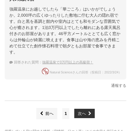
強羅温泉にお越しでしたら「華ごころ」はいかがでしょう
か。2,000坪の広くゆったりした敷地に佇む大人の隠れ宿で
す。白と黒を基調と館内や室内はとても和モダンな雰囲気で
心が癒されます。1泊3万円以上でしたら離れにある露天風呂
付きのお部屋があります。46平方メートルととても広く窓か
らは外輪山が綺麗に映えます。食事は山や海の恵みを丹精こ
めて仕立てた創作懐石料理で朝夕ともお部屋で食事できま
す。
回答された質問：
強羅温泉で3万円以上の高級宿！
Natural Scienceさんの回答（投稿日：2022/3/24）
通報する
前へ
1
次へ