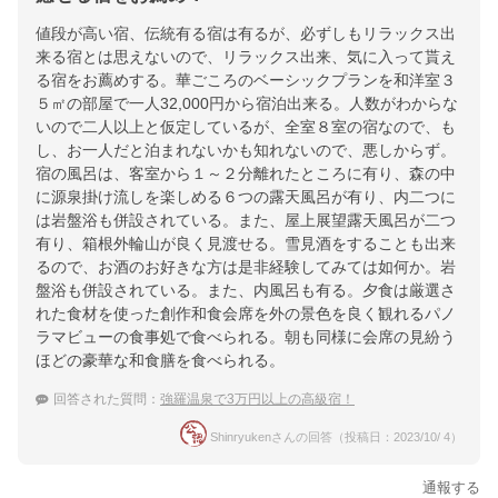
値段が高い宿、伝統有る宿は有るが、必ずしもリラックス出
来る宿とは思えないので、リラックス出来、気に入って貰え
る宿をお薦めする。華ごころのベーシックプランを和洋室３
５㎡の部屋で一人32,000円から宿泊出来る。人数がわからな
いので二人以上と仮定しているが、全室８室の宿なので、も
し、お一人だと泊まれないかも知れないので、悪しからず。
宿の風呂は、客室から１～２分離れたところに有り、森の中
に源泉掛け流しを楽しめる６つの露天風呂が有り、内二つに
は岩盤浴も併設されている。また、屋上展望露天風呂が二つ
有り、箱根外輪山が良く見渡せる。雪見酒をすることも出来
るので、お酒のお好きな方は是非経験してみては如何か。岩
盤浴も併設されている。また、内風呂も有る。夕食は厳選さ
れた食材を使った創作和食会席を外の景色を良く観れるパノ
ラマビューの食事処で食べられる。朝も同様に会席の見紛う
ほどの豪華な和食膳を食べられる。
回答された質問：
強羅温泉で3万円以上の高級宿！
Shinryukenさんの回答（投稿日：2023/10/ 4）
通報する