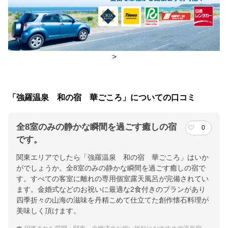
朝食
部屋、食事処
夕食
部屋、食事処
チェックイン・チェックアウト時間
>
チェックイン
15:00(最終チェックイン：18:00)
チェックアウ
11:00
「強羅温泉 和の宿 華ごころ」についての口コミ
ト
全8室のみの静かな瞬間を過ごす癒しの宿
0
交通アクセス
です。
■強羅駅より無料でお迎えにあがります。ご一報下さい。／早雲山
関東エリアでしたら「強羅温泉 和の宿 華ごころ」はいか
駅より徒歩４～５分／小田原厚木道路 風祭ＩＣより車で３０分
がでしょうか。全8室のみの静かな瞬間を過ごす癒しの宿で
す。すべての客室に離れの専用個室露天風呂が完備されてい
提供：楽天トラベル
ます。金婚式などのお祝いに最適な2食付きのプランがあり
楽天トラベルで
四季折々の山海の滋味を丹精こめて仕立てた創作懐石料理が
美味しく頂けます。
ホテル詳細を詳しく見る