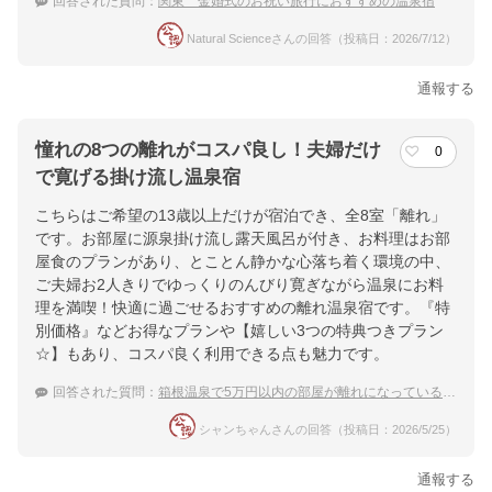
回答された質問：
関東 金婚式のお祝い旅行におすすめの温泉宿
Natural Scienceさんの回答（投稿日：2026/7/12）
通報する
憧れの8つの離れがコスパ良し！夫婦だけ
0
で寛げる掛け流し温泉宿
こちらはご希望の13歳以上だけが宿泊でき、全8室「離れ」
です。お部屋に源泉掛け流し露天風呂が付き、お料理はお部
屋食のプランがあり、とことん静かな心落ち着く環境の中、
ご夫婦お2人きりでゆっくりのんびり寛ぎながら温泉にお料
理を満喫！快適に過ごせるおすすめの離れ温泉宿です。『特
別価格』などお得なプランや【嬉しい3つの特典つきプラン
☆】もあり、コスパ良く利用できる点も魅力です。
回答された質問：
箱根温泉で5万円以内の部屋が離れになっている温泉宿でおすすめはありますか？
シャンちゃんさんの回答（投稿日：2026/5/25）
通報する