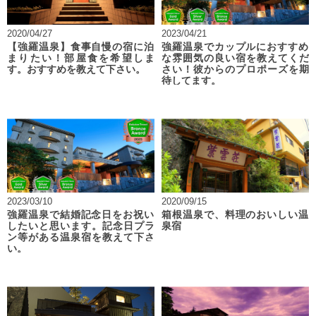
2020/04/27
2023/04/21
【強羅温泉】食事自慢の宿に泊
強羅温泉でカップルにおすすめ
まりたい！部屋食を希望しま
な雰囲気の良い宿を教えてくだ
す。おすすめを教えて下さい。
さい！彼からのプロポーズを期
待してます。
2023/03/10
2020/09/15
強羅温泉で結婚記念日をお祝い
箱根温泉で、料理のおいしい温
したいと思います。記念日プラ
泉宿
ン等がある温泉宿を教えて下さ
い。