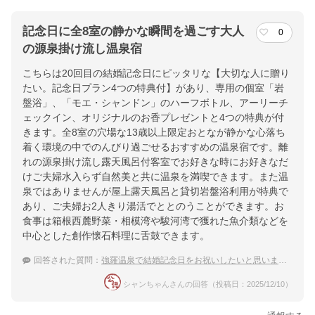
記念日に全8室の静かな瞬間を過ごす大人
0
の源泉掛け流し温泉宿
こちらは20回目の結婚記念日にピッタリな【大切な人に贈り
たい。記念日プラン4つの特典付】があり、専用の個室「岩
盤浴」、「モエ・シャンドン」のハーフボトル、アーリーチ
ェックイン、オリジナルのお香プレゼントと4つの特典が付
きます。全8室の穴場な13歳以上限定おとなが静かな心落ち
着く環境の中でのんびり過ごせるおすすめの温泉宿です。離
れの源泉掛け流し露天風呂付客室でお好きな時にお好きなだ
けご夫婦水入らず自然美と共に温泉を満喫できます。また温
泉ではありませんが屋上露天風呂と貸切岩盤浴利用が特典で
あり、ご夫婦お2人きり湯活でととのうことができます。お
食事は箱根西麓野菜・相模湾や駿河湾で獲れた魚介類などを
中心とした創作懐石料理に舌鼓できます。
回答された質問：
強羅温泉で結婚記念日をお祝いしたいと思います。記念日プラン等がある温泉宿を教えて下さい。
シャンちゃんさんの回答（投稿日：2025/12/10）