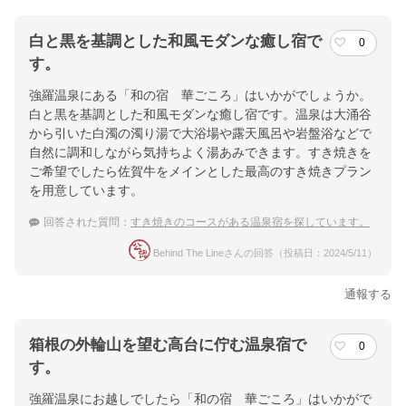
白と黒を基調とした和風モダンな癒し宿で
0
す。
強羅温泉にある「和の宿 華ごころ」はいかがでしょうか。
白と黒を基調とした和風モダンな癒し宿です。温泉は大涌谷
から引いた白濁の濁り湯で大浴場や露天風呂や岩盤浴などで
自然に調和しながら気持ちよく湯あみできます。すき焼きを
ご希望でしたら佐賀牛をメインとした最高のすき焼きプラン
を用意しています。
回答された質問：
すき焼きのコースがある温泉宿を探しています。
Behind The Lineさんの回答（投稿日：2024/5/11）
通報する
箱根の外輪山を望む高台に佇む温泉宿で
0
す。
強羅温泉にお越しでしたら「和の宿 華ごころ」はいかがで