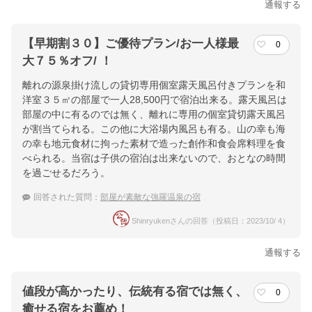
通報する
【早期割３０】ご優待プラン/お一人様最
0
大７５％オフ/ ！
離れの源泉掛け流しの貸切専用個室露天風呂付きプランを和
洋室３５㎡の部屋で一人28,500円で宿泊出来る。露天風呂は
部屋の中に有るのでは無く、離れに専用の個室貸切露天風呂
が割当てられる。この他に大浴場内風呂も有る。山の幸も海
の幸も地元食材に拘った素材で造った創作和食会席料理を食
べられる。当宿は子供の宿泊は出来ないので、おとなの時間
を過ごせるだろう。
回答された質問：
部屋が素敵な強羅温泉の宿
Shinryukenさんの回答（投稿日：2023/10/ 4）
通報する
値段が高かったり、伝統有る宿では無く、
0
癒せる宿をお薦め！