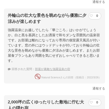
通報する
外輪山の壮大な景色を眺めながら優雅に夕
0
涼みが楽しめます
強羅温泉にお越しでしたら「華ごころ」はいかがでしょう
か。白と黒を基調としたお洒落で和モダンな雰囲気の温泉宿
です。お部屋は離れになっており専用の個室露天風呂が付い
ています。窓の外にはウッドデッキが付いており外輪山の壮
大な景色を眺めながら優雅に夕涼みが楽しめます。またお部
屋食プランもあり周囲を気にせずおしゃべりできると思いま
す。
回答された質問：
部屋が素敵な強羅温泉の宿
Natural Scienceさんの回答（投稿日：2022/3/26）
通報する
2,000坪の広くゆったりした敷地に佇む大
0
人の隠れ宿