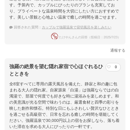
す。予算内で、カップルにぴったりのプランも充実してお
り、プライベートな温泉時間を大切にしたい方におすすめで
す。美しい景観と心地よい温泉で癒しの時間を過ごせます。
回答された質問：
カップルで強羅温泉で貸切風呂を楽しみたい
たけやんさんの回答（投稿日：2025/7/23）
通報する
強羅の絶景を望む隠れ家宿で心ほぐれるひ
0
とときを
全8室すべてに専用の露天風呂を備えた、静寂と和の趣に包
まれる大人の隠れ家。自家源泉「白湯」は強羅ならではの白
濁湯で、部屋で何度でも好きな時に湯浴みを楽しめます。和
の美意識が光る空間で味わうのは、厳選食材と四季の彩りを
映した創作和懐石。特別な日にもふさわしい贅沢なひととき
を過ごせる高級宿で、日常を忘れる癒しの時間を堪能してく
ださい。強羅温泉で30,000円以上の宿をお探しなら、落ち着
いた滞在を求める大人にぴったりの一軒です。