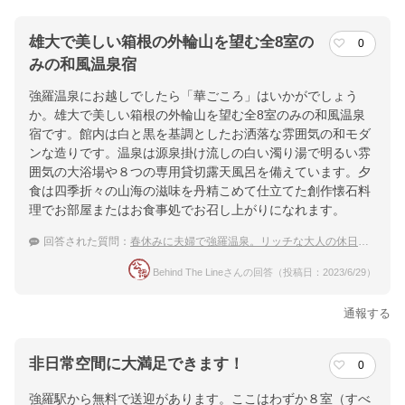
雄大で美しい箱根の外輪山を望む全8室の
0
みの和風温泉宿
強羅温泉にお越しでしたら「華ごころ」はいかがでしょう
か。雄大で美しい箱根の外輪山を望む全8室のみの和風温泉
宿です。館内は白と黒を基調としたお洒落な雰囲気の和モダ
ンな造りです。温泉は源泉掛け流しの白い濁り湯で明るい雰
囲気の大浴場や８つの専用貸切露天風呂を備えています。夕
食は四季折々の山海の滋味を丹精こめて仕立てた創作懐石料
理でお部屋またはお食事処でお召し上がりになれます。
回答された質問：
春休みに夫婦で強羅温泉。リッチな大人の休日を過ごしたい！
Behind The Lineさんの回答（投稿日：2023/6/29）
通報する
非日常空間に大満足できます！
0
強羅駅から無料で送迎があります。ここはわずか８室（すべ