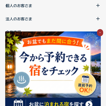
個人のお客さま
法人のお客さま
企業情報
×
ご利用中の方
お問い合わせ
消費税の表示
ウェブアクセシビリティの取り組み
個人情報保護ポリシー
プライバシーポータル
Cookieポリシー
特定商取引法に基づく表記
情報セキュリティ基本方針
商標について
BIGLOBEトップ