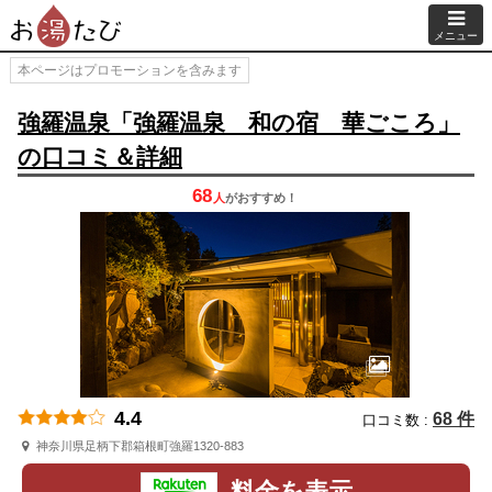
メニュー
本ページはプロモーションを含みます
強羅温泉「強羅温泉 和の宿 華ごころ」
の口コミ＆詳細
68
人
が
おすすめ！
4.4
68 件
口コミ数 :
神奈川県足柄下郡箱根町強羅1320-883
料金を表示