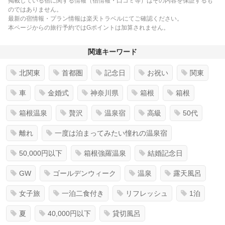
掲載している宿に関する情報（宿情報・口コミ等）はその内容を保証するも
のではありません。
最新の宿情報・プラン情報は楽天トラベルにてご確認ください。
本ページからの旅行予約ではGポイントは加算されません。
関連キーワード
北関東
首都圏
記念日
お祝い
関東
車
金婚式
神奈川県
箱根
箱根
箱根温泉
贅沢
温泉宿
高級
50代
離れ
一度は泊まってみたい憧れの温泉宿
50,000円以下
箱根強羅温泉
結婚記念日
GW
ゴールデンウィーク
温泉
露天風呂
女子旅
一泊二食付き
リフレッシュ
1泊
夏
40,000円以下
貸切風呂