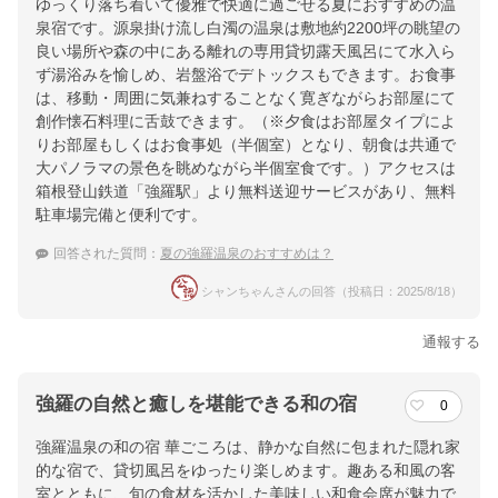
ゆっくり落ち着いて優雅で快適に過ごせる夏におすすめの温
泉宿です。源泉掛け流し白濁の温泉は敷地約2200坪の眺望の
良い場所や森の中にある離れの専用貸切露天風呂にて水入ら
ず湯浴みを愉しめ、岩盤浴でデトックスもできます。お食事
は、移動・周囲に気兼ねすることなく寛ぎながらお部屋にて
創作懐石料理に舌鼓できます。（※夕食はお部屋タイプによ
りお部屋もしくはお食事処（半個室）となり、朝食は共通で
大パノラマの景色を眺めながら半個室食です。）アクセスは
箱根登山鉄道「強羅駅」より無料送迎サービスがあり、無料
駐車場完備と便利です。
回答された質問：
夏の強羅温泉のおすすめは？
シャンちゃんさんの回答（投稿日：2025/8/18）
通報する
強羅の自然と癒しを堪能できる和の宿
0
強羅温泉の和の宿 華ごころは、静かな自然に包まれた隠れ家
的な宿で、貸切風呂をゆったり楽しめます。趣ある和風の客
室とともに、旬の食材を活かした美味しい和食会席が魅力で