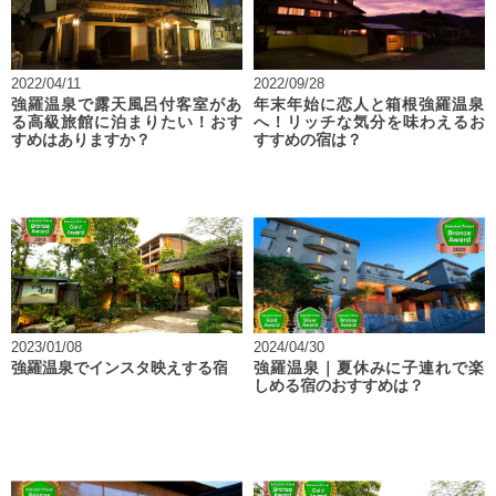
2022/04/11
2022/09/28
強羅温泉で露天風呂付客室があ
年末年始に恋人と箱根強羅温泉
る高級旅館に泊まりたい！おす
へ！リッチな気分を味わえるお
すめはありますか？
すすめの宿は？
2023/01/08
2024/04/30
強羅温泉でインスタ映えする宿
強羅温泉｜夏休みに子連れで楽
しめる宿のおすすめは？