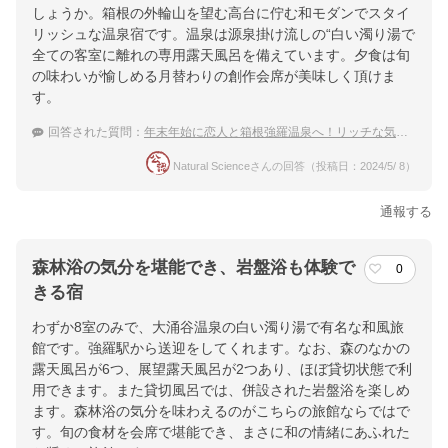
しょうか。箱根の外輪山を望む高台に佇む和モダンでスタイ
リッシュな温泉宿です。温泉は源泉掛け流しの“白い濁り湯で
全ての客室に離れの専用露天風呂を備えています。夕食は旬
の味わいが愉しめる月替わりの創作会席が美味しく頂けま
す。
回答された質問：
年末年始に恋人と箱根強羅温泉へ！リッチな気分を味わえるおすすめの宿は？
Natural Scienceさんの回答（投稿日：2024/5/ 8）
通報する
森林浴の気分を堪能でき、岩盤浴も体験で
0
きる宿
わずか8室のみで、大涌谷温泉の白い濁り湯で有名な和風旅
館です。強羅駅から送迎をしてくれます。なお、森のなかの
露天風呂が6つ、展望露天風呂が2つあり、ほぼ貸切状態で利
用できます。また貸切風呂では、併設された岩盤浴を楽しめ
ます。森林浴の気分を味わえるのがこちらの旅館ならではで
す。旬の食材を会席で堪能でき、まさに和の情緒にあふれた