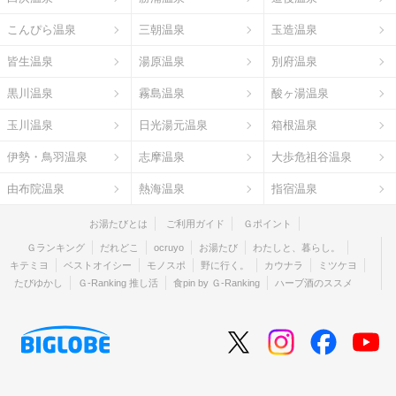
こんぴら温泉
三朝温泉
玉造温泉
皆生温泉
湯原温泉
別府温泉
黒川温泉
霧島温泉
酸ヶ湯温泉
玉川温泉
日光湯元温泉
箱根温泉
伊勢・鳥羽温泉
志摩温泉
大歩危祖谷温泉
由布院温泉
熱海温泉
指宿温泉
お湯たびとは
ご利用ガイド
Ｇポイント
Ｇランキング
だれどこ
ocruyo
お湯たび
わたしと、暮らし。
キテミヨ
ベストオイシー
モノスポ
野に行く。
カウナラ
ミツケヨ
たびゆかし
Ｇ-Ranking 推し活
食pin by Ｇ-Ranking
ハーブ酒のススメ