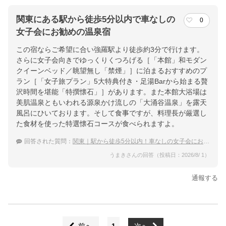
関東にある駅から徒歩5分以内で車なしの
0
女子会にお勧めの温泉宿
この宿ならご希望に合い強羅駅より徒歩約3分で行けます。
さらに女子会向きでゆっくりくつろげる［「本館」和モダン
クイーンベッド／眺望無し「禁煙」］に泊まるおすすめのプ
ラン［「女子旅プラン」5大特典付き・足湯Barから始まる贅
沢時間を堪能「特撰懐石」］があります。また本館大浴場は
美肌温泉ともいわれる源泉かけ流しの「大涌谷温泉」を露天
風呂にひいております。そして食事ですが、料理長が厳選し
た食材を使った特選懐石コースが食べられますよ。
回答された質問：
関東｜駅から徒歩5分以内！車なしの女子会におすすめの温泉宿は？
うまきさんの回答（投稿日：2026/8/ 1）
通報する