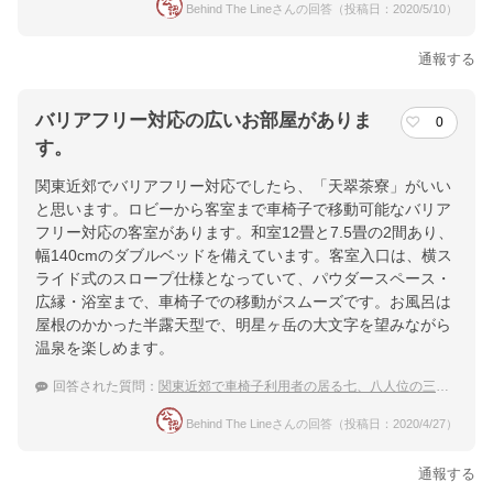
Behind The Lineさんの回答（投稿日：2020/5/10）
通報する
バリアフリー対応の広いお部屋がありま
0
す。
関東近郊でバリアフリー対応でしたら、「天翠茶寮」がいい
と思います。ロビーから客室まで車椅子で移動可能なバリア
フリー対応の客室があります。和室12畳と7.5畳の2間あり、
幅140cmのダブルベッドを備えています。客室入口は、横ス
ライド式のスロープ仕様となっていて、パウダースペース・
広縁・浴室まで、車椅子での移動がスムーズです。お風呂は
屋根のかかった半露天型で、明星ヶ岳の大文字を望みながら
温泉を楽しめます。
回答された質問：
関東近郊で車椅子利用者の居る七、八人位の三世代家族が泊まれるバリアフリー対応の宿を探してます。
Behind The Lineさんの回答（投稿日：2020/4/27）
通報する