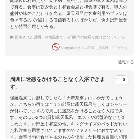
間単位の利用だが、要予約で無料だ。部屋の露天風呂は温泉
で有る。食事は朝夕食とも和食会席と和食膳で有る。職人の
盛付や味のこだわりが光る。露天風呂付客室利用のプランは
色々有るので検討する価値有るものばかりだ。例えば部屋食
とか特選会席とか有る。
回答された質問：
箱根温泉で5万円以内の部屋が離れになっている温泉宿でおすすめはありますか？
Shinryukenさんの回答（投稿日：2022/7/ 4）
通報する
周囲に迷惑をかけることなく入浴できま
0
す。
強羅温泉にお越しでしたら「天翠茶寮」はいかがでしょう
か。こちらの宿では全ての部屋に露天風呂もしくはシャワー
が付いていますので周囲に迷惑をかけることなく入浴できま
す。そのほか2つの貸切露天風呂、エステや岩盤浴なども楽
しめます。お部屋も和室の他、キングサイズのベッドが付い
た和洋室も用意されていますのでファミリーにおすすめで
す。食事は旬の食材や地のものを使用した料理長自慢の和懐