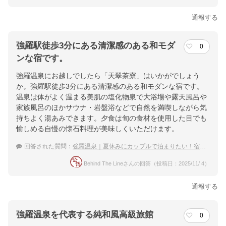
通報する
強羅駅徒歩3分にある清潔感のある和モダ
0
ンな宿です。
強羅温泉にお越しでしたら「天翠茶寮」はいかがでしょう
か。強羅駅徒歩3分にある清潔感のある和モダンな宿です。
温泉は体がよく温まる美肌の塩化物泉で大浴場や露天風呂や
家族風呂のほかサウナ・岩盤浴などで自然を満喫しながら気
持ちよく湯あみできます。夕食は旬の食材を使用した目でも
愉しめる自慢の懐石料理が美味しくいただけます。
回答された質問：
強羅温泉｜夏休みにカップルで泊まりたい！宿のおすすめは？
Behind The Lineさんの回答（投稿日：2025/11/ 4）
通報する
強羅温泉を代表する純和風高級旅館
0