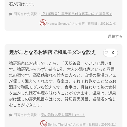
石が頂けます。
回答された質問：
【強羅温泉】露天風呂付き客室のある温泉宿で宿泊したいと思います。子ども連れ歓迎の宿を教えて下さい。
Natural Scienceさんの回答（投稿日：2021/10/ 4）
通報する
趣がことなるお洒落で和風モダンな設え
0
強羅温泉にお越しでしたら、「天翠茶寮」がいいと思いま
す。強羅駅からわずか徒歩1分、大人の隠れ家といった雰囲
気の宿です。高級感溢れる館内に入ると、自慢の足湯カフェ
が優しく迎えてくれます。客室は、それぞれ趣がことなるお
洒落で和風モダンな設えです。食事は、月替わりで旬の食材
を生かした懐石料理を味わうことができます。温泉は、源泉
掛け流しの露天風呂をはじめ、貸切露天風呂、岩盤浴を愉し
むことができます。
回答された質問：
春の強羅温泉を満喫したい！
Behind The Lineさんの回答（投稿日：2020/8/21）