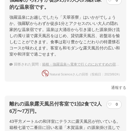
0
的な温泉宿です。
強羅温泉にお越しでしたら「天翠茶寮」はいかがでしょう
か。強羅駅からわずか徒歩1分とアクセスのいい大人の隠れ
家的な温泉宿です。温泉は大涌谷から引き湯した源泉掛け流
しの濁り湯で露天風呂をはじめ、貸切露天風呂、岩盤浴を愉
しむことができます。食事は彩り豊かなこだわりの特選懐石
コースが味わえます。客室も和モダンな露天風呂付の広い和
室や和洋室で過ごせます。
回答された質問：
箱根・強羅温泉へ電車で行くのにおすすめの宿は？
Natural Scienceさんの回答（投稿日：2023/8/24）
通報する
離れの温泉露天風呂付客室で1泊2食で2人
0
6万〜7万円。
43平方メートルの和洋室にテラスに露天風呂が付いている。
箱根七湯で二番目に旧い名湯「木賀温泉」の源泉掛け流しで