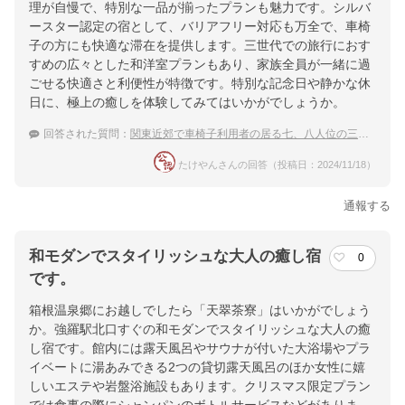
理が自慢で、特別な一品が揃ったプランも魅力です。シルバ
ースター認定の宿として、バリアフリー対応も万全で、車椅
子の方にも快適な滞在を提供します。三世代での旅行におす
すめの広々とした和洋室プランもあり、家族全員が一緒に過
ごせる快適さと利便性が特徴です。特別な記念日や静かな休
日に、極上の癒しを体験してみてはいかがでしょうか。
回答された質問：
関東近郊で車椅子利用者の居る七、八人位の三世代家族が泊まれるバリアフリー対応の宿を探してます。
たけやんさんの回答（投稿日：2024/11/18）
通報する
和モダンでスタイリッシュな大人の癒し宿
0
です。
箱根温泉郷にお越しでしたら「天翠茶寮」はいかがでしょう
か。強羅駅北口すぐの和モダンでスタイリッシュな大人の癒
し宿です。館内には露天風呂やサウナが付いた大浴場やプラ
イベートに湯あみできる2つの貸切露天風呂のほか女性に嬉
しいエステや岩盤浴施設もあります。クリスマス限定プラン