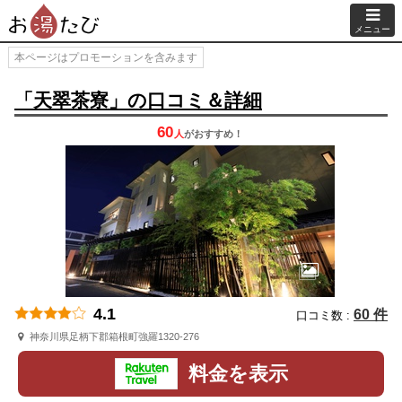
メニュー
本ページはプロモーションを含みます
「天翠茶寮」の口コミ＆詳細
60
人
が
おすすめ！
4.1
60 件
口コミ数 :
神奈川県足柄下郡箱根町強羅1320-276
料金を表示