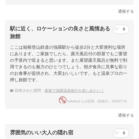
通報する
駅に近く、ロケーションの良さと風情ある
0
旅館
ここは箱根登山鉄道の強羅駅から徒歩2分と大変便利な場所
にあります。ご家族でしたら、露天風呂付の部屋でもご要望
の予算内で収まると思います。また展望露天風呂が無料で利
用できるのも魅力のひとつでしょう。朝夕食共に見事な彩り
のお食事が提供され、大変おいしいです。もと温泉プロの一
押し旅館です。
回答された質問：
家族で強羅温泉旅行を楽しみたい！
hahataさんの回答（投稿日：2020/7/ 8）
通報する
雰囲気のいい大人の隠れ宿
0