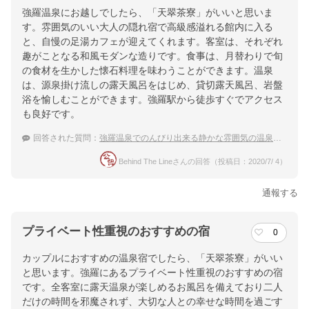
強羅温泉にお越しでしたら、「天翠茶寮」がいいと思いま
す。雰囲気のいい大人の隠れ宿で高級感溢れる館内に入る
と、自慢の足湯カフェが迎えてくれます。客室は、それぞれ
趣がことなる和風モダンな造りです。食事は、月替わりで旬
の食材を生かした懐石料理を味わうことができます。温泉
は、源泉掛け流しの露天風呂をはじめ、貸切露天風呂、岩盤
浴を愉しむことができます。強羅駅から徒歩すぐでアクセス
も良好です。
回答された質問：
強羅温泉でのんびり出来る静かな雰囲気の温泉宿を教えて下さい。
Behind The Lineさんの回答（投稿日：2020/7/ 4）
通報する
プライベート性重視のおすすめの宿
0
カップルにおすすめの温泉宿でしたら、「天翠茶寮」がいい
と思います。強羅にあるプライベート性重視のおすすめの宿
です。全客室に露天温泉が楽しめるお風呂を備えており二人
だけの時間を邪魔されず、大切な人との幸せな時間を過ごす