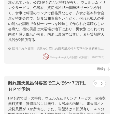
注がれている。公式HP予約だと特典が有り、ウェルカムドリ
ンクサービス、色浴衣、貸切風呂45分間無料サービスが付
く。食事は料理のランクで価格異なるが、夕食が基本和食会
席か特別会席で、朝食は和食膳をいただく。何れも職人の手
の混んだ調理で食材一つ一つを吟味して作られた素晴らしい
会席だ。宿の風呂は大浴場が地下にあり、男女別にそれぞれ
内湯と露天風呂が有る。内湯は温泉では無い。また貸切露天
風呂が2箇所有る。
回答された質問：
源泉かけ流しの露天風呂付き客室がある箱根温泉の高級宿を教えてください。
Shinryukenさんの回答（投稿日：2022/7/ 5）
通報する
離れ露天風呂付客室で二人で6〜７万円。
0
ＨＰで予約
HP予約で以下の特典、ウェルカムドリンクサービス、色浴衣
無料貸出、貸切風呂１回無料。大浴場の内風呂、露天風呂と
貸切風呂が３か所有る。また、岩盤浴は２箇所有り、４５分