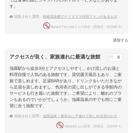
では食事の際にシャンパンのボトルサービスなどがありま
す。
回答された質問：
箱根温泉郷でクリスマス特別プランがあるおすすめの温泉宿は？
Behind The Lineさんの回答（投稿日：2024/6/ 9）
通報する
アクセスが良く、家族連れに最適な旅館
0
強羅駅から徒歩3分とアクセスしやすく、かけ流しのお湯と
料理自慢で人気のある旅館です。貸切露天風呂もあり、ご家
族で楽しめます。足湯BARがあり、ドリンクをいただきなが
ら足湯を楽しめますし、色浴衣の貸し出しができる等館内の
サービスも行き届いた旅館です。ご希望により、離れのプラ
ンもあるのでいかがでしょうか。強羅温泉の中でも特にご要
望に合う旅館です。
回答された質問：
強羅温泉｜夏休みに子連れで楽しめる宿のおすすめは？
hahataさんの回答（投稿日：2024/5/ 4）