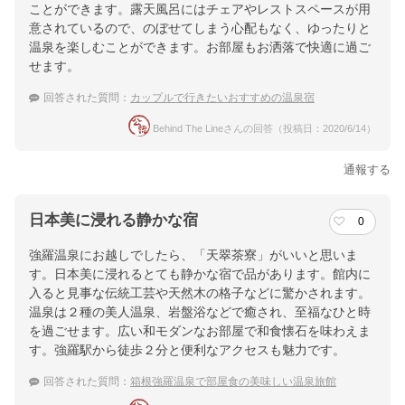
ことができます。露天風呂にはチェアやレストスペースが用
意されているので、のぼせてしまう心配もなく、ゆったりと
温泉を楽しむことができます。お部屋もお洒落で快適に過ご
せます。
回答された質問：
カップルで行きたいおすすめの温泉宿
Behind The Lineさんの回答（投稿日：2020/6/14）
通報する
日本美に浸れる静かな宿
0
強羅温泉にお越しでしたら、「天翠茶寮」がいいと思いま
す。日本美に浸れるとても静かな宿で品があります。館内に
入ると見事な伝統工芸や天然木の格子などに驚かされます。
温泉は２種の美人温泉、岩盤浴などで癒され、至福なひと時
を過ごせます。広い和モダンなお部屋で和食懐石を味わえま
す。強羅駅から徒歩２分と便利なアクセスも魅力です。
回答された質問：
箱根強羅温泉で部屋食の美味しい温泉旅館