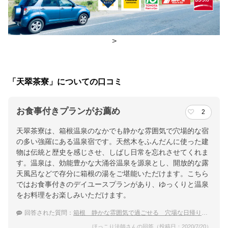
朝食
レストラン
夕食
レストラン
>
チェックイン・チェックアウト時間
チェックイン
15:00(最終チェックイン：22:00)
「天翠茶寮」についての口コミ
チェックアウ
10:00
ト
お食事付きプランがお薦め
2
天翠茶寮は、箱根温泉のなかでも静かな雰囲気で穴場的な宿
交通アクセス
の多い強羅にある温泉宿です。天然木をふんだんに使った建
強羅駅より徒歩約3分／箱根湯本駅よりお車で約25分
物は伝統と歴史を感じさせ、しばし日常を忘れさせてくれま
す。温泉は、効能豊かな大涌谷温泉を源泉とし、開放的な露
提供：楽天トラベル
天風呂などで存分に箱根の湯をご堪能いただけます。こちら
ではお食事付きのデイユースプランがあり、ゆっくりと温泉
楽天トラベルで
をお料理をお楽しみいただけます。
ホテル詳細を詳しく見る
回答された質問：
箱根 静かな雰囲気で過ごせる 穴場な日帰り温泉宿
ほっこり法師さんの回答（投稿日：2020/7/20）