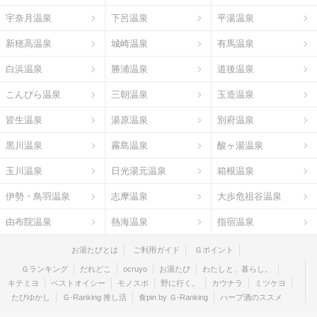
宇奈月温泉
下呂温泉
平湯温泉
新穂高温泉
城崎温泉
有馬温泉
白浜温泉
勝浦温泉
道後温泉
こんぴら温泉
三朝温泉
玉造温泉
皆生温泉
湯原温泉
別府温泉
黒川温泉
霧島温泉
酸ヶ湯温泉
玉川温泉
日光湯元温泉
箱根温泉
伊勢・鳥羽温泉
志摩温泉
大歩危祖谷温泉
由布院温泉
熱海温泉
指宿温泉
お湯たびとは
ご利用ガイド
Ｇポイント
Ｇランキング
だれどこ
ocruyo
お湯たび
わたしと、暮らし。
キテミヨ
ベストオイシー
モノスポ
野に行く。
カウナラ
ミツケヨ
たびゆかし
Ｇ-Ranking 推し活
食pin by Ｇ-Ranking
ハーブ酒のススメ