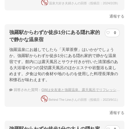
温泉大好き夫婦さんの回答（投稿日：2024/2/28）
通報する
強羅駅からわずか徒歩1分にある隠れ家的
0
で静かな温泉宿
強羅温泉にお越しでしたら「天翠茶寮」はいかがでしょう
か。強羅駅からわずか徒歩1分にある隠れ家的で静かな温泉
宿です。館内には露天風呂とサウナ付きが付いた清潔感のあ
る大浴場や2つの貸切露天風呂のほかエステや岩盤浴も楽し
めます。夕食は旬の食材や地のものを使用した料理長渾身の
和懐石が味わえます。
回答された質問：
GWは女友達と強羅温泉。露天風呂でリフレッシュとデトックスしたい！
Behind The Lineさんの回答（投稿日：2023/9/11）
通報する
強羅駅からわずか徒歩1分の大人の隠れ家