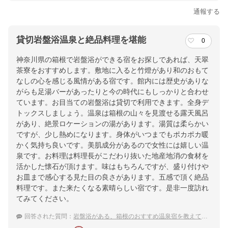
通報する
貸切岩盤浴温泉と絶品料理を堪能
0
神奈川県の箱根で岩盤浴ができる宿をお探しであれば、天翠
茶寮をおすすめします。敷地に入ると竹燈があり和のおもて
なしの心を感じる風情がある宿です。館内には歴史がありな
がらも足湯バーがあったりと今の時代にもしっかりと合わせ
ています。お目当ての岩盤浴は貸切で利用できます。全身デ
トックスしましょう。温泉は箱根の山々を見渡せる露天風呂
があり、絶景ロケーションの湯があります。湯質は柔らかい
ですが、少し熱めになります。身体がいつまでもポカポカ暖
かく気持ち良いです。美肌成分があるので女性には嬉しい温
泉です。お料理は料理長がこだわり抜いた地産地消の食材を
活かした懐石が頂けます。味はもちろんですが、盛り付けや
お皿まで感心する見た目の良さがあります。五感で頂く絶品
料理です。また来たくなる素晴らしい宿です。是非一度訪れ
てみてください。
回答された質問：
岩盤浴がある、箱根のおすすめ温泉宿を教えてください