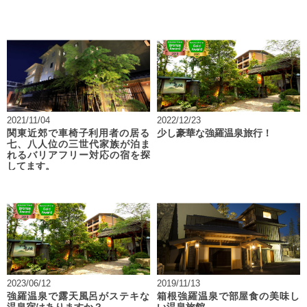
2021/11/04
2022/12/23
関東近郊で車椅子利用者の居る
少し豪華な強羅温泉旅行！
七、八人位の三世代家族が泊ま
れるバリアフリー対応の宿を探
してます。
2023/06/12
2019/11/13
強羅温泉で露天風呂がステキな
箱根強羅温泉で部屋食の美味し