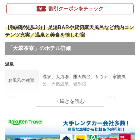
割引クーポンをチェック
【強羅駅徒歩3分】足湯BARや貸切露天風呂など館内コン
テンツ充実／温泉と美食を愉しむ宿
「天翠茶寮」のホテル詳細
温泉
温泉、大浴場、露天風呂、サウナ、家族風
お風呂の種類
呂、天然温泉、岩盤浴
泉質
酸性、カルシウム硫酸塩泉、塩化物泉
効能
筋肉痛、動脈硬化、皮膚病
食事場所