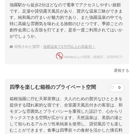
強羅駅から徒歩2分ほどなので電車でアクセスしやすい旅館
です。足湯や貸切露天風呂があり、贅沢な温泉三昧ができま
す。純和風の佇まいが魅力的であり、また強羅温泉の中でも
特に高級な雰囲気を味わえる旅館のひとつです。季節ごとの
創作会席にも舌鼓を打てます。是非一度ご利用されてはいか
がでしょうか。
回答された質問：
強羅温泉で3万円以上の高級宿！
hahataさんの回答（投稿日：2025/9/17）
通報する
四季を楽しむ箱根のプライベート空間
0
箱根強羅に佇む天翠茶寮は、大人のための贅沢なひとときを
提供する隠れ家的な宿です。全室露天風呂付きの客室は、和
モダンな雰囲気とプライバシーを重視した設計で、心からリ
ラックスできる空間が広がります。天然温泉は、美肌の湯と
して知られるアルカリ性単純泉を使用し、貸切風呂でも楽し
むことができます。食事は四季折々の食材を活かした懐石料