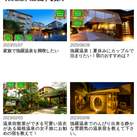
2023/01/07
2025/06/28
家族で強羅温泉を満喫したい
強羅温泉｜夏休みにカップルで
泊まりたい！宿のおすすめは？
2023/02/03
2023/03/09
温泉街散策ができる可愛い浴衣
強羅温泉でのんびり出来る静か
がある箱根温泉の女子旅にお勧
な雰囲気の温泉宿を教えて下さ
めの宿を教えて！
い。