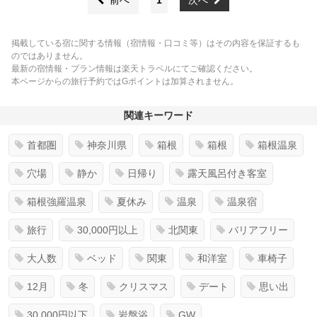
前へ
1
次へ
掲載している宿に関する情報（宿情報・口コミ等）はその内容を保証するも
のではありません。
最新の宿情報・プラン情報は楽天トラベルにてご確認ください。
本ページからの旅行予約ではGポイントは加算されません。
関連キーワード
首都圏
神奈川県
箱根
箱根
箱根温泉
穴場
静か
日帰り
露天風呂付き客室
箱根強羅温泉
夏休み
温泉
温泉宿
旅行
30,000円以上
北関東
バリアフリー
大人数
ベッド
関東
和洋室
車椅子
12月
冬
クリスマス
デート
思い出
30,000円以下
岩盤浴
GW