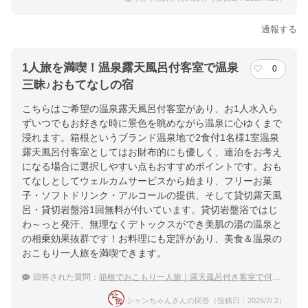
通報する
1人旅を満喫！温泉露天風呂付客室で温泉
0
三昧♪おもてなしの宿
こちらはご希望の温泉露天風呂付客室があり、お1人水入ら
ずいつでもお好きな時に景色を眺めながら温泉に心ゆくまで
浸れます。箱根というブランド温泉地で2食付1名様1室温泉
露天風呂付客室としてはお財布的にも優しく、連泊をお考え
になる場合に選択しやすい点もおすすめポイントです。おも
てなしとしてウェルカムサービスから始まり、フリーお菓
子・ソフトドリンク・アルコールの提供、そして貸切露天風
呂・貸切岩盤浴1回無料が付いています。貸切岩盤浴ではじ
わ～っと発汗、無理なくデトックスができ美肌の湯の温泉と
の相乗効果抜群です！お料理にも定評があり、美食＆温泉の
おこもり一人旅を満喫できます。
回答された質問：
箱根でおこもり一人旅｜露天風呂付き客室で何度も温泉に入れる宿
シャンちゃんさんの回答（投稿日：2026/7/ 2）