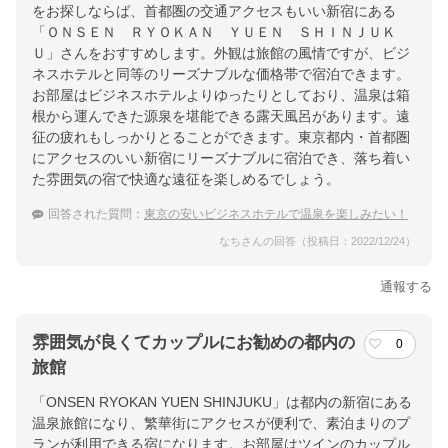
をお探しならば、首都圏の交通アクセスもいい新宿にある
「ＯＮＳＥＮ ＲＹＯＫＡＮ ＹＵＥＮ ＳＨＩＮＪＵＫ
Ｕ」さんをおすすめします。外観は旅館の風情ですが、ビジ
ネスホテルと同等のリーズナブルな価格帯で宿泊できます。
お部屋はビジネスホテルよりゆったりとしており、温泉は箱
根から運んできた源泉を堪能できる露天風呂があります。遠
征の疲れもしっかりとることができます。東京都内・首都圏
にアクセスのいい新宿にリーズナブルに宿泊でき、落ち着い
た雰囲気の宿で快適な遠征を楽しめるでしょう。
回答された質問：
東京の安いビジネスホテルで温泉を楽しみたい！
なちさんの回答（投稿日：2022/12/24）
通報する
雰囲気が良くてカップルにお勧めの都内の
0
旅館
「ONSEN RYOKAN YUEN SHINJUKU」は都内の新宿にある
温泉旅館になり、繁華街にアクセスが便利で、素泊まりのプ
ランが利用できる宿になります。お部屋はツインのカップル