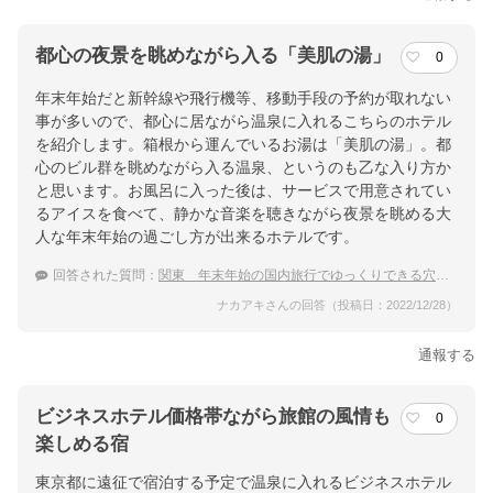
都心の夜景を眺めながら入る「美肌の湯」
0
年末年始だと新幹線や飛行機等、移動手段の予約が取れない
事が多いので、都心に居ながら温泉に入れるこちらのホテル
を紹介します。箱根から運んでいるお湯は「美肌の湯」。都
心のビル群を眺めながら入る温泉、というのも乙な入り方か
と思います。お風呂に入った後は、サービスで用意されてい
るアイスを食べて、静かな音楽を聴きながら夜景を眺める大
人な年末年始の過ごし方が出来るホテルです。
回答された質問：
関東 年末年始の国内旅行でゆっくりできる穴場な温泉宿
ナカアキさんの回答（投稿日：2022/12/28）
通報する
ビジネスホテル価格帯ながら旅館の風情も
0
楽しめる宿
東京都に遠征で宿泊する予定で温泉に入れるビジネスホテル