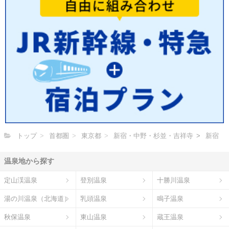
トップ
首都圏
東京都
新宿・中野・杉並・吉祥寺
新宿
温泉地から探す
定山渓温泉
登別温泉
十勝川温泉
湯の川温泉（北海道）
乳頭温泉
鳴子温泉
秋保温泉
東山温泉
蔵王温泉