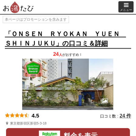
メニュー
本ページはプロモーションを含みます
「ＯＮＳＥＮ ＲＹＯＫＡＮ ＹＵＥＮ
ＳＨＩＮＪＵＫＵ」の口コミ＆詳細
24
人
が
おすすめ！
4.5
24 件
口コミ数 :
東京都新宿区新宿5-3-18
料金を表示