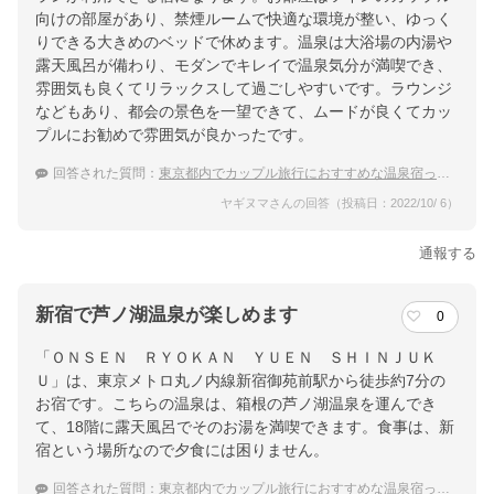
向けの部屋があり、禁煙ルームで快適な環境が整い、ゆっく
りできる大きめのベッドで休めます。温泉は大浴場の内湯や
露天風呂が備わり、モダンでキレイで温泉気分が満喫でき、
雰囲気も良くてリラックスして過ごしやすいです。ラウンジ
などもあり、都会の景色を一望できて、ムードが良くてカッ
プルにお勧めで雰囲気が良かったです。
回答された質問：
東京都内でカップル旅行におすすめな温泉宿ってありますか？
ヤギヌマさんの回答（投稿日：2022/10/ 6）
通報する
新宿で芦ノ湖温泉が楽しめます
0
「ＯＮＳＥＮ ＲＹＯＫＡＮ ＹＵＥＮ ＳＨＩＮＪＵＫ
Ｕ」は、東京メトロ丸ノ内線新宿御苑前駅から徒歩約7分の
お宿です。こちらの温泉は、箱根の芦ノ湖温泉を運んでき
て、18階に露天風呂でそのお湯を満喫できます。食事は、新
宿という場所なので夕食には困りません。
回答された質問：
東京都内でカップル旅行におすすめな温泉宿ってありますか？