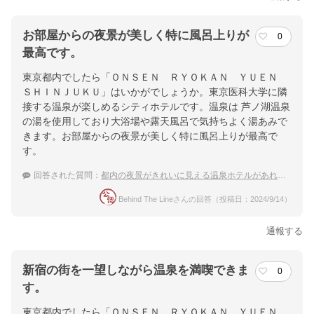
お部屋からの夜景が美しく特に風呂上りが
0
最高です。
東京都内でしたら「ＯＮＳＥＮ ＲＹＯＫＡＮ ＹＵＥＮ
ＳＨＩＮＪＵＫＵ」はいかがでしょうか。東京医科大学に隣
接する温泉が楽しめるシティホテルです。温泉は 芦ノ湖温泉
の湯を使用しており大浴場や露天風呂で気持ちよく湯あみで
きます。お部屋からの夜景が美しく特に風呂上りが最高で
す。
回答された質問：
都内の夜景がきれいに見える温泉ホテルがあれば教えてください
Behind The Lineさんの回答（投稿日：2024/9/14）
通報する
新宿の街を一望しながら温泉を満喫できま
0
す。
東京都内でしたら「ＯＮＳＥＮ ＲＹＯＫＡＮ ＹＵＥＮ