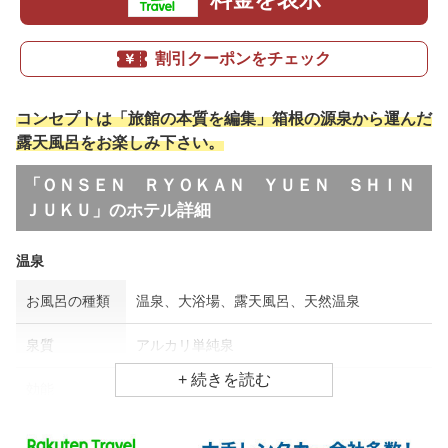
割引クーポンをチェック
コンセプトは「旅館の本質を編集」箱根の源泉から運んだ
露天風呂をお楽しみ下さい。
「ＯＮＳＥＮ ＲＹＯＫＡＮ ＹＵＥＮ ＳＨＩＮ
ＪＵＫＵ」のホテル詳細
温泉
お風呂の種類
温泉、大浴場、露天風呂、天然温泉
泉質
アルカリ単純泉
効能
健康、ストレス、腰痛
食事場所