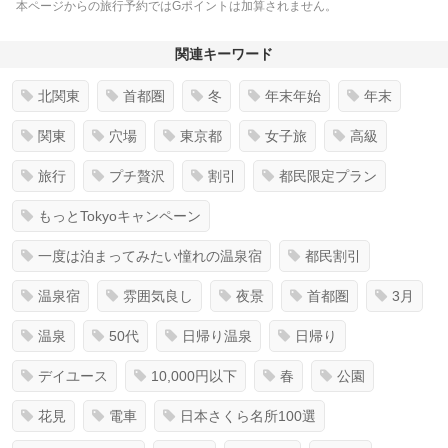
本ページからの旅行予約ではGポイントは加算されません。
関連キーワード
北関東
首都圏
冬
年末年始
年末
関東
穴場
東京都
女子旅
高級
旅行
プチ贅沢
割引
都民限定プラン
もっとTokyoキャンペーン
一度は泊まってみたい憧れの温泉宿
都民割引
温泉宿
雰囲気良し
夜景
首都圏
3月
温泉
50代
日帰り温泉
日帰り
デイユース
10,000円以下
春
公園
花見
電車
日本さくら名所100選