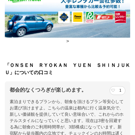
朝食
レストラン
夕食
レストラン
チェックイン・チェックアウト時間
>
チェックイン
15:00(最終チェックイン：27:00)
チェックアウ
11:00
「ＯＮＳＥＮ ＲＹＯＫＡＮ ＹＵＥＮ ＳＨＩＮＪＵＫ
ト
Ｕ」についての口コミ
交通アクセス
都会的なくつろぎが楽しめます。
1
「新宿三丁目駅」C7出入口より徒歩約8分、「新宿御苑前駅」3番
素泊まりできるプランから、朝食を頂けるプラン等安心して
出入口から徒歩約7分、「新宿駅」東口方面から徒歩約20分
お選び頂けますよ。こちらの温泉は都内に行く温泉気分で、
新しい価値観を提供していて良い意味合いで、これからのホ
提供：楽天トラベル
テルスタイルになっていくと思います。現在は3密を回避す
楽天トラベルで
る為に朝食のご利用時間帯が、3部構成になっています。新
ホテル詳細を詳しく見る
宿駅から徒歩圏内の立地です。チェックインのお時間は遅く