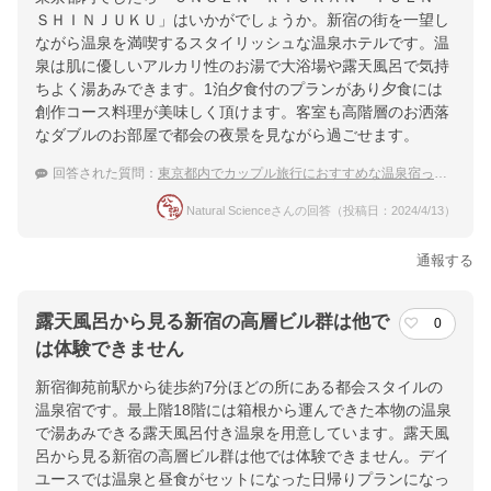
ＳＨＩＮＪＵＫＵ」はいかがでしょうか。新宿の街を一望し
ながら温泉を満喫するスタイリッシュな温泉ホテルです。温
泉は肌に優しいアルカリ性のお湯で大浴場や露天風呂で気持
ちよく湯あみできます。1泊夕食付のプランがあり夕食には
創作コース料理が美味しく頂けます。客室も高階層のお洒落
なダブルのお部屋で都会の夜景を見ながら過ごせます。
回答された質問：
東京都内でカップル旅行におすすめな温泉宿ってありますか？
Natural Scienceさんの回答（投稿日：2024/4/13）
通報する
露天風呂から見る新宿の高層ビル群は他で
0
は体験できません
新宿御苑前駅から徒歩約7分ほどの所にある都会スタイルの
温泉宿です。最上階18階には箱根から運んできた本物の温泉
で湯あみできる露天風呂付き温泉を用意しています。露天風
呂から見る新宿の高層ビル群は他では体験できません。デイ
ユースでは温泉と昼食がセットになった日帰りプランになっ