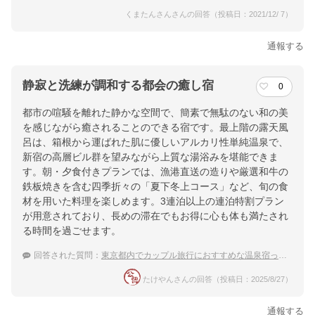
くまたんさんさんの回答（投稿日：2021/12/ 7）
通報する
静寂と洗練が調和する都会の癒し宿
0
都市の喧騒を離れた静かな空間で、簡素で無駄のない和の美
を感じながら癒されることのできる宿です。最上階の露天風
呂は、箱根から運ばれた肌に優しいアルカリ性単純温泉で、
新宿の高層ビル群を望みながら上質な湯浴みを堪能できま
す。朝・夕食付きプランでは、漁港直送の造りや厳選和牛の
鉄板焼きを含む四季折々の「夏下冬上コース」など、旬の食
材を用いた料理を楽しめます。3連泊以上の連泊特割プラン
が用意されており、長めの滞在でもお得に心も体も満たされ
る時間を過ごせます。
回答された質問：
東京都内でカップル旅行におすすめな温泉宿ってありますか？
たけやんさんの回答（投稿日：2025/8/27）
通報する