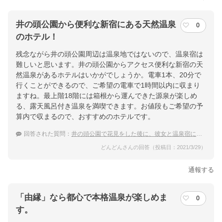
井の頭公園から便利な新宿にある天然温泉
0
のホテル！
残念ながら井の頭公園周辺は温泉地ではないので、温泉宿は
難しいと思います。井の頭公園からアクセス便利な新宿の天
然温泉があるホテルはいかがでしょうか。電車1本、20分で
行くことができるので、ご希望の電車で1時間以内に収まり
ますね。最上階18階には箱根から運んできた源泉が楽しめ
る、露天風呂付き温泉を満喫できます。お値段もご希望の予
算内で収まるので、おすすめのホテルです。
回答された質問：
井の頭公園で花見をした後に、彼女と温泉宿に行きたいです。
どんどんさんの回答（投稿日：2021/3/29）
通報する
「由縁」なら都心で本格温泉が楽しめま
0
す。