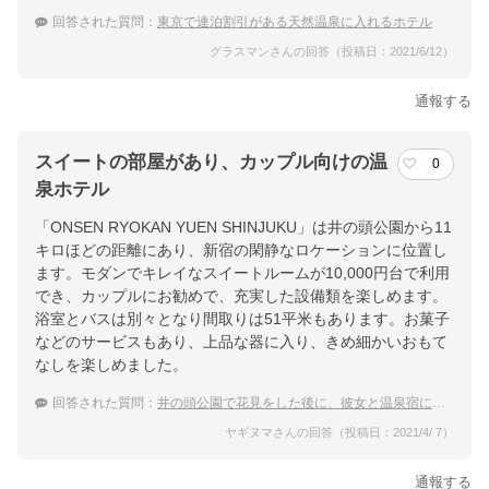
回答された質問：
東京で連泊割引がある天然温泉に入れるホテル
グラスマンさんの回答（投稿日：2021/6/12）
通報する
スイートの部屋があり、カップル向けの温
0
泉ホテル
「ONSEN RYOKAN YUEN SHINJUKU」は井の頭公園から11
キロほどの距離にあり、新宿の閑静なロケーションに位置し
ます。モダンでキレイなスイートルームが10,000円台で利用
でき、カップルにお勧めで、充実した設備類を楽しめます。
浴室とバスは別々となり間取りは51平米もあります。お菓子
などのサービスもあり、上品な器に入り、きめ細かいおもて
なしを楽しめました。
回答された質問：
井の頭公園で花見をした後に、彼女と温泉宿に行きたいです。
ヤギヌマさんの回答（投稿日：2021/4/ 7）
通報する