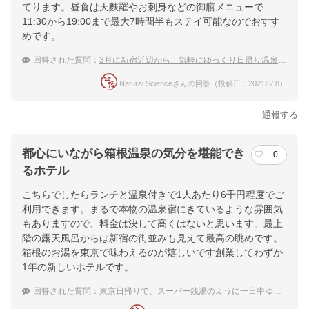
てります。昼食は天麩羅やお刺身などの御膳メニューで
11:30から19:00まで最大7時間半もステイ可能なのでおすす
めです。
回答された質問：
3月に新宿近辺から、気軽にゆっくり日帰り温泉に行くのに良い宿は？
Natural Scienceさんの回答（投稿日：2021/6/ 8）
通報する
都心にいながら箱根温泉の気分を堪能でき
0
るホテル
こちらでしたらランチと温泉付きで1人あたり6千円程度でご
利用できます。まるで本物の温泉宿にきているような雰囲気
もありますので、料金は決して高くはないと思います。最上
階の露天風呂からは新宿の街並みも見えて最高の眺めです。
箱根のお湯を東京で味わえるのが嬉しいです創業してわずか
1年の新しいホテルです。
回答された質問：
東京日帰りで、スーパー銭湯のように一日中ゆっくり過ごせる温泉宿はどこ？