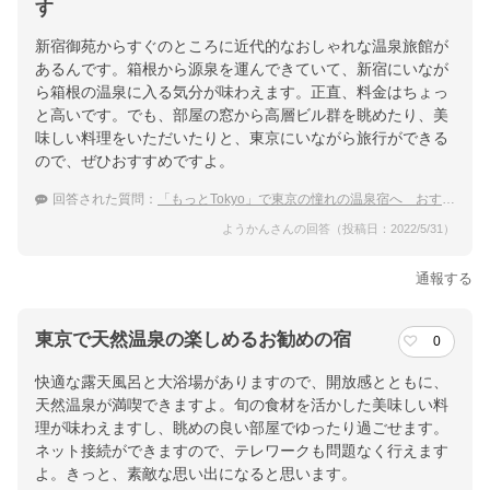
す
新宿御苑からすぐのところに近代的なおしゃれな温泉旅館が
あるんです。箱根から源泉を運んできていて、新宿にいなが
ら箱根の温泉に入る気分が味わえます。正直、料金はちょっ
と高いです。でも、部屋の窓から高層ビル群を眺めたり、美
味しい料理をいただいたりと、東京にいながら旅行ができる
ので、ぜひおすすめですよ。
回答された質問：
「もっとTokyo」で東京の憧れの温泉宿へ おすすめの温泉宿をおしえて！
ようかんさんの回答（投稿日：2022/5/31）
通報する
東京で天然温泉の楽しめるお勧めの宿
0
快適な露天風呂と大浴場がありますので、開放感とともに、
天然温泉が満喫できますよ。旬の食材を活かした美味しい料
理が味わえますし、眺めの良い部屋でゆったり過ごせます。
ネット接続ができますので、テレワークも問題なく行えます
よ。きっと、素敵な思い出になると思います。