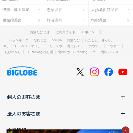
伊勢・鳥羽温泉
志摩温泉
大歩危祖谷温泉
由布院温泉
熱海温泉
指宿温泉
お湯たびとは
ご利用ガイド
Ｇポイント
Ｇランキング
だれどこ
ocruyo
お湯たび
わたしと、暮らし。
キテミヨ
ベストオイシー
モノスポ
野に行く。
カウナラ
ミツケヨ
たびゆかし
Ｇ-Ranking 推し活
食pin by Ｇ-Ranking
ハーブ酒のススメ
個人のお客さま
法人のお客さま
企業情報
×