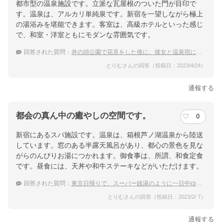
都市型の温泉施設です。立派な瓦屋根のついた門が目印で
す。温泉は、アルカリ単純泉です。新宿を一望しながら極上
の湯浴みを堪能できます。客室は、高級ホテルといった感じ
で、和室・洋室ともにモダンな雰囲気です。
回答された質問：
井の頭公園で花見をした後に、彼女と温泉宿に行きたいです。
とりむさんの回答（投稿日：2023/4/24）
通報する
都会の真ん中の癒やしの空間です。
0
新宿にあるスパ施設です。温泉は、箱根芦ノ湖温泉から陸送
しています。窓のある半露天風呂があり、都心の景色を見な
がらのんびりお湯につかれます。御食事は、所謂、和食定食
です。昼食には、天丼や和牛ステーキなどがいただけます。
回答された質問：
東京日帰りで、スーパー銭湯のように一日中ゆっくり過ごせる温泉宿はどこ？
とりむさんの回答（投稿日：2023/2/ 7）
通報する