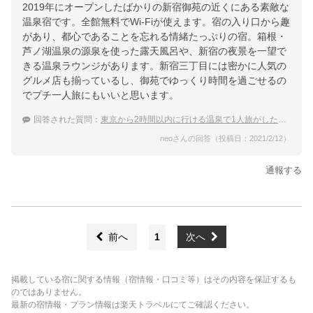
2019年にオープンしたばかりの新宿御苑の近くにある素敵な
温泉宿です。全館無料でWi-Fiが使えます。宿の入り口から趣
があり、都心であることを忘れる情緒たっぷりの宿。箱根・
芦ノ湖温泉の源泉を使った露天風呂や、新宿の夜景を一望で
きる温泉ラウンジがあります。新宿三丁目には密かに人気の
グルメ店も揃っているし、御苑でゆっくり時間を過ごせるの
でプチ一人旅にもいいと思います。
回答された質問：
東京から2時間以内に行ける温泉で1人旅がしたい。Wi-Fi完備の温泉宿を教えて
neoさんの回答（投稿日：2021/2/12）
通報する
前へ
1
次へ
掲載している宿に関する情報（宿情報・口コミ等）はその内容を保証するも
のではありません。
最新の宿情報・プラン情報は楽天トラベルにてご確認ください。