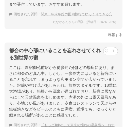
まで受付しています。おすすめ致します。
回答された質問：
関東 年末年始の国内旅行でゆっくりできる穴場な温泉宿
たなかさんさんの回答（投稿日：2021/12/25）
通報する
都会の中心部にいることを忘れさせてくれ
1
る別世界の宿
ここは、新宿御苑前駅から徒歩約7分ほどの場所にあり、ま
さに都会のど真ん中。しかし、一歩館内にはいると新宿にい
ることを忘れてしまうような和モダン空間が広がっていまし
た。燈籠や生け花があしらわれ、旅館スタイルです。18階に
大浴場があり、箱根から源泉が運ばれており、新宿に居なが
らにして天然温泉を楽しめます。内湯の外には露天風呂があ
り、心地よい風がありました。夕食はレストランで天ぷらや
鉄板焼きなどをビールとともに満喫。近場でも、ゆっくりと
癒される場所があることに感激でした。
回答された質問：
「もっとTokyo」で東京の憧れの温泉宿へ おすすめの温泉宿をおしえて！