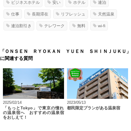
ビジネスホテル
安い
ホテル
連泊
仕事
長期滞在
リフレッシュ
天然温泉
連泊割引き
テレワーク
無料
wi-fi
「ＯＮＳＥＮ ＲＹＯＫＡＮ ＹＵＥＮ ＳＨＩＮＪＵＫＵ」
に関連する質問
2025/02/14
2023/05/13
「もっとTokyo」で東京の憧れ
都民限定プランがある温泉宿
の温泉宿へ おすすめの温泉宿
をおしえて！