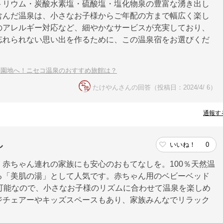
トリウム・炭酸水素塩・硫酸塩・塩化物泉の豊富な湧き出し
含んだ温泉は、小さなお子様からご年配の方まで幅広く楽し
のアレルギー対応など、細やかなサービスが充実しており、
忘れられない思い出を作るために、この温泉宿をお選びくだ
遊園地へ！ニセコ温泉のおすすめ旅館は？
たけやんさんの回答（投稿日：2024/4/ 6）
通報す
し
いいね！
0
赤ちゃん連れの家族にも安心のおもてなしを。100％天然温
る「美肌の湯」として人気です。赤ちゃん用のベビーベッド
可能なので、小さなお子様のリズムに合わせて温泉を楽しめ
ジチェアーやキッズスペースもあり、家族みんなでリラック