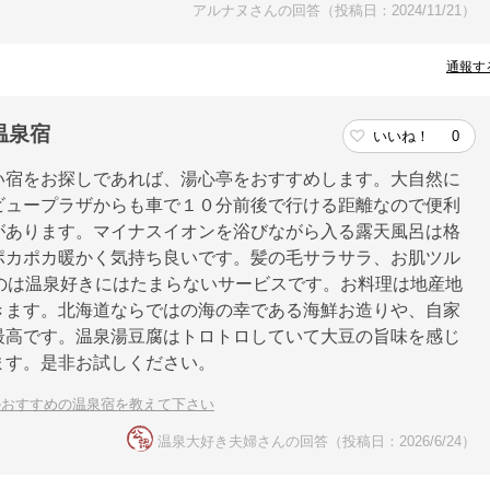
アルナヌさんの回答（投稿日：2024/11/21）
通報す
温泉宿
いいね！
0
い宿をお探しであれば、湯心亭をおすすめします。大自然に
ビュープラザからも車で１０分前後で行ける距離なので便利
があります。マイナスイオンを浴びながら入る露天風呂は格
ポカポカ暖かく気持ち良いです。髪の毛サラサラ、お肌ツル
のは温泉好きにはたまらないサービスです。お料理は地産地
きます。北海道ならではの海の幸である海鮮お造りや、自家
最高です。温泉湯豆腐はトロトロしていて大豆の旨味を感じ
ます。是非お試しください。
のおすすめの温泉宿を教えて下さい
温泉大好き夫婦さんの回答（投稿日：2026/6/24）