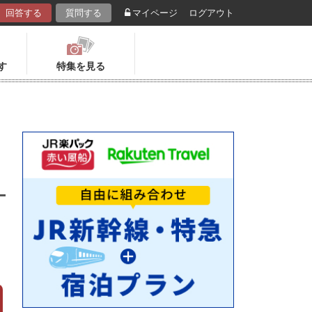
回答する
質問する
マイページ
ログアウト
す
特集を見る