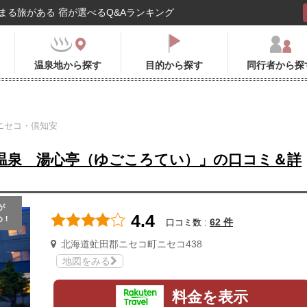
まる旅がある 宿が選べるQ&Aランキング
温泉地から探す
目的から探す
同行者から探
ニセコ・倶知安
温泉 湯心亭（ゆごころてい）」の口コミ＆詳
が
4.4
め！
62 件
口コミ数 :
北海道虻田郡ニセコ町ニセコ438
地図をみる
料金を表示