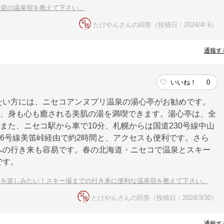
歓迎の温泉宿を教えて下さい。
たけやんさんの回答（投稿日：2024/4/ 6）
通報す
いいね！
0
たい方には、ニセコアンヌプリ温泉の湯心亭がお勧めです。
で、身も心も癒される美肌の湯を満喫できます。湯心亭は、全
。また、ニセコ駅から車で10分、札幌からは国道230号線中山
76号線美笛峠経由で約2時間と、アクセスも便利です。さら
への行き来も容易です。春の北海道・ニセコで温泉とスキー
です。
泉を楽しみたい！スキー場までの行き来に便利な温泉宿を教えて下さい。
たけやんさんの回答（投稿日：2024/3/30）
通報す