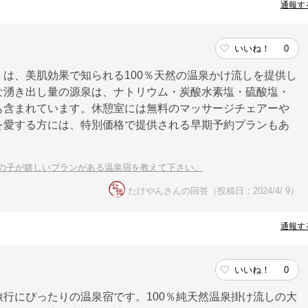
通報す
いいね！
0
は、美肌効果で知られる100％天然の温泉かけ流しを提供し
な湧き出し量の源泉は、ナトリウム・炭酸水素塩・硫酸塩・
も含まれています。休憩室には無料のマッサージチェアーや
を愛する方には、特別価格で提供される早期予約プランもあ
の子が嬉しいプランがある温泉宿を教えて下さい。
たけやんさんの回答（投稿日：2024/4/ 9）
通報す
いいね！
0
行にぴったりの温泉宿です。100％純天然温泉掛け流しの大