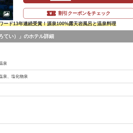
割引クーポンをチェック
ワード13年連続受賞！源泉100%露天岩風呂と温泉料理
ろてい）」のホテル詳細
温泉
塩泉、塩化物泉