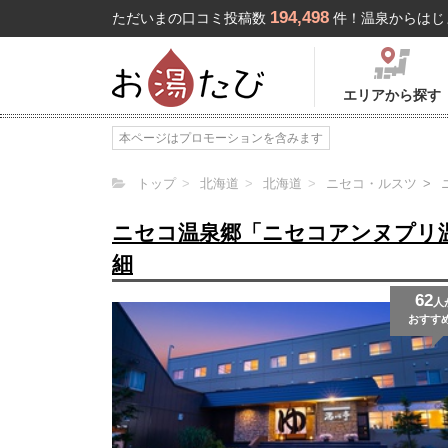
194,498
ただいまの口コミ投稿数
件！温泉からはじ
エリアから探す
本ページはプロモーションを含みます
トップ
北海道
北海道
ニセコ・ルスツ
ニセコ温泉郷「ニセコアンヌプリ
細
62
人
おすす