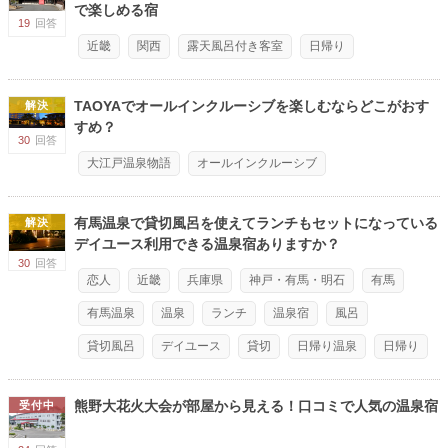
で楽しめる宿
19
回答
近畿
関西
露天風呂付き客室
日帰り
TAOYAでオールインクルーシブを楽しむならどこがおす
解決
すめ？
30
回答
大江戸温泉物語
オールインクルーシブ
有馬温泉で貸切風呂を使えてランチもセットになっている
解決
デイユース利用できる温泉宿ありますか？
30
回答
恋人
近畿
兵庫県
神戸・有馬・明石
有馬
有馬温泉
温泉
ランチ
温泉宿
風呂
貸切風呂
デイユース
貸切
日帰り温泉
日帰り
熊野大花火大会が部屋から見える！口コミで人気の温泉宿
受付中