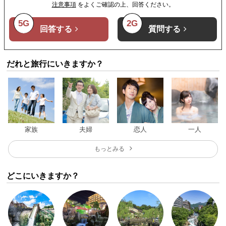
注意事項
をよくご確認の上、回答ください。
5G
2G
回答する
質問する
だれと旅行にいきますか？
家族
夫婦
恋人
一人
もっとみる
どこにいきますか？