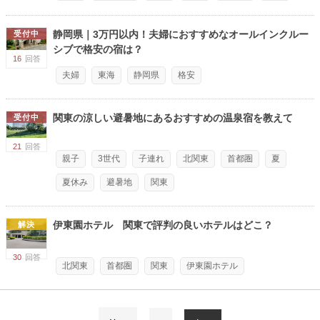
静岡県｜3万円以内！夫婦におすすめなオールインクルー
受付中
シブで格安の宿は？
16
回答
夫婦
東海
静岡県
格安
関東の涼しい避暑地にあるおすすめの温泉宿を教えて
受付中
21
回答
親子
3世代
子連れ
北関東
首都圏
夏
夏休み
避暑地
関東
伊東園ホテル 関東で評判の良いホテルはどこ？
解決
30
回答
北関東
首都圏
関東
伊東園ホテル