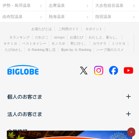
伊勢・鳥羽温泉
志摩温泉
大歩危祖谷温泉
由布院温泉
熱海温泉
指宿温泉
お湯たびとは
ご利用ガイド
Ｇポイント
Ｇランキング
だれどこ
ocruyo
お湯たび
わたしと、暮らし。
キテミヨ
ベストオイシー
モノスポ
野に行く。
カウナラ
ミツケヨ
たびゆかし
Ｇ-Ranking 推し活
食pin by Ｇ-Ranking
ハーブ酒のススメ
個人のお客さま
法人のお客さま
企業情報
×