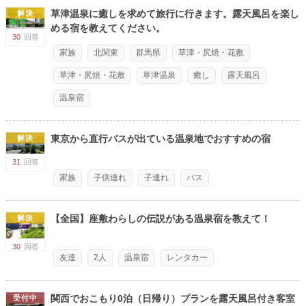
草津温泉に癒しを求めて旅行に行きます。露天風呂を楽し
解決
める宿を教えてください。
30
回答
家族
北関東
群馬県
草津・尻焼・花敷
草津・尻焼・花敷
草津温泉
癒し
露天風呂
温泉宿
東京から直行バスが出ている温泉地でおすすめの宿
解決
31
回答
家族
子供連れ
子連れ
バス
【全国】座敷わらしの伝説がある温泉宿を教えて！
解決
30
回答
友達
2人
温泉宿
レンタカー
関西でおこもり0泊（日帰り）プランを露天風呂付き客室
受付中