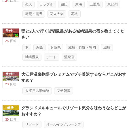
24
回答
恋人
カップル
彼氏
東海
三重県
東紀州
尾鷲・熊野
花火大会
花火
妻と2人で行く貸切風呂がある城崎温泉の宿を教えてくだ
受付中
さい
25
回答
妻
近畿
兵庫県
城崎・竹野・豊岡
城崎
城崎温泉
デート
温泉宿
大江戸温泉物語プレミアムでプチ贅沢するならどこがおす
受付中
すめ？
23
回答
大江戸温泉物語
プチ贅沢
グランドメルキュールでリゾート気分を味わうならどこが
解決
おすすめ？
30
回答
リゾート
オールインクルーシブ