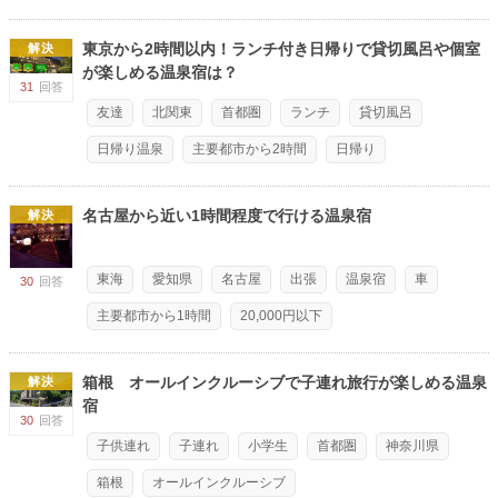
東京から2時間以内！ランチ付き日帰りで貸切風呂や個室
解決
が楽しめる温泉宿は？
31
回答
友達
北関東
首都圏
ランチ
貸切風呂
日帰り温泉
主要都市から2時間
日帰り
名古屋から近い1時間程度で行ける温泉宿
解決
東海
愛知県
名古屋
出張
温泉宿
車
30
回答
主要都市から1時間
20,000円以下
箱根 オールインクルーシブで子連れ旅行が楽しめる温泉
解決
宿
30
回答
子供連れ
子連れ
小学生
首都圏
神奈川県
箱根
オールインクルーシブ