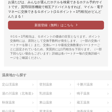
お湯たびは、みんなが選んだホテルを検索できるホテル予約サイ
トです。質問/回答機能で相互アドバイスをすれば、マイル・電子
マネーに交換できるＧポイント(1Ｇポイント＝1円相当)がどんど
んたまる！
新規登録（無料）はこちら
※1Ｇ＝1円相当は、Ｇポイントの価値の目安となります。ポイント
交換時には、原則として交換手数料が発生します。（一部の交換パ
ートナーを除く）また、交換レートや最低交換数量がパートナーご
とに設定されているため、実質的には1円相当を下回ります。（一部
下回らない場合もございます）詳細は各パートナー毎の交換詳細ペ
ージをご確認ください。
温泉地から探す
定山渓温泉
登別温泉
十勝川温泉
湯の川温泉（北海道）
乳頭温泉
鳴子温泉
秋保温泉
東山温泉
蔵王温泉
銀山温泉
草津温泉
伊香保温泉