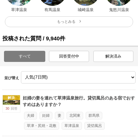
草津温泉
有馬温泉
城崎温泉
鬼怒川温泉
もっとみる
投稿された質問 / 9,940件
すべて
回答受付中
解決済み
並び替え
妊婦の妻を連れて草津温泉旅行。貸切風呂のある宿でおす
解決
すめはありますか？
30
回答
夫婦
妊婦
妻
北関東
群馬県
草津・尻焼・花敷
草津温泉
貸切風呂