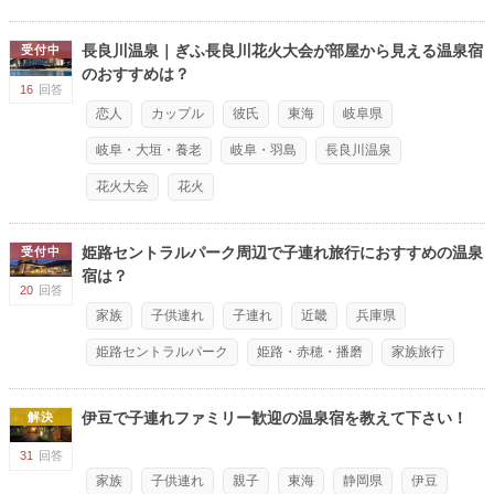
長良川温泉｜ぎふ長良川花火大会が部屋から見える温泉宿
受付中
のおすすめは？
16
回答
恋人
カップル
彼氏
東海
岐阜県
岐阜・大垣・養老
岐阜・羽島
長良川温泉
花火大会
花火
姫路セントラルパーク周辺で子連れ旅行におすすめの温泉
受付中
宿は？
20
回答
家族
子供連れ
子連れ
近畿
兵庫県
姫路セントラルパーク
姫路・赤穂・播磨
家族旅行
伊豆で子連れファミリー歓迎の温泉宿を教えて下さい！
解決
31
回答
家族
子供連れ
親子
東海
静岡県
伊豆