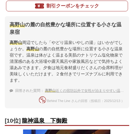
割引クーポンをチェック
高野山
の麓の自然豊かな場所に位置する小さな温
泉宿
高野山
周辺でしたら「やどり温泉いやしの湯」はいかがでし
ょうか。
高野山
の麓の自然豊かな場所に位置する小さな温泉
宿です。温泉は体がよく温まる美肌のナトリウム塩化物泉で
清潔感のある大浴場や露天風呂や家族風呂などで気持ちよく
湯あみできます。夕食は地元食材盛りだくさんの会席料理が
美味しくいただけます。２食付きでリーズナブルに利用でき
ます。
回答された質問：
高野山
近くの宿坊以外で女性が泊まりやすい温泉宿
Behind The Line さんの回答（投稿日：2025/12/13 ）
[10位]
龍神温泉 下御殿