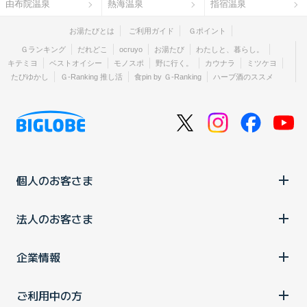
由布院温泉
熱海温泉
指宿温泉
お湯たびとは
ご利用ガイド
Ｇポイント
Ｇランキング
だれどこ
ocruyo
お湯たび
わたしと、暮らし。
キテミヨ
ベストオイシー
モノスポ
野に行く。
カウナラ
ミツケヨ
たびゆかし
Ｇ-Ranking 推し活
食pin by Ｇ-Ranking
ハーブ酒のススメ
個人のお客さま
法人のお客さま
企業情報
ご利用中の方