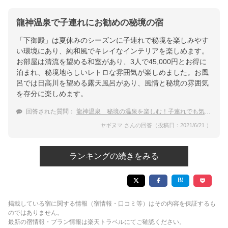
龍神温泉で子連れにお勧めの秘境の宿
「下御殿」は夏休みのシーズンに子連れで秘境を楽しみやす
い環境にあり、純和風でキレイなインテリアを楽しめます。
お部屋は清流を望める和室があり、3人で45,000円とお得に
泊まれ、秘境地らしいレトロな雰囲気が楽しめました。お風
呂では日高川を望める露天風呂があり、風情と秘境の雰囲気
を存分に楽しめます。
回答された質問：
龍神温泉 秘境の温泉を楽しむ！子連れでも気軽に泊まれる宿
ヤギヌマ さんの回答（投稿日：2021/6/21 ）
ランキングの続きをみる
掲載している宿に関する情報（宿情報・口コミ等）はその内容を保証するも
のではありません。
最新の宿情報・プラン情報は楽天トラベルにてご確認ください。