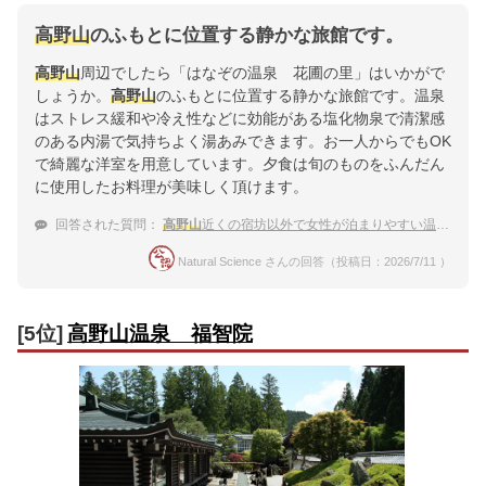
高野山
のふもとに位置する静かな旅館です。
高野山
周辺でしたら「はなぞの温泉 花圃の里」はいかがで
しょうか。
高野山
のふもとに位置する静かな旅館です。温泉
はストレス緩和や冷え性などに効能がある塩化物泉で清潔感
のある内湯で気持ちよく湯あみできます。お一人からでもOK
で綺麗な洋室を用意しています。夕食は旬のものをふんだん
に使用したお料理が美味しく頂けます。
回答された質問：
高野山
近くの宿坊以外で女性が泊まりやすい温泉宿
Natural Science さんの回答（投稿日：2026/7/11 ）
[5位]
高野山温泉 福智院