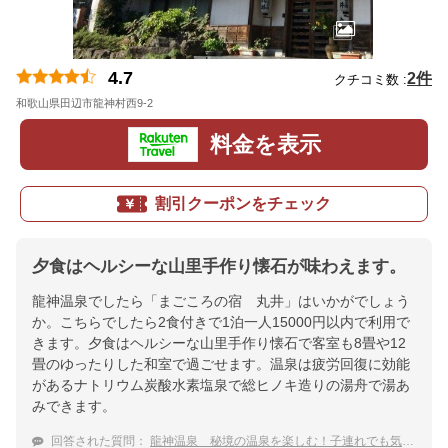
4.7
2件
クチコミ数 :
和歌山県田辺市龍神村西9-2
地図
料金を表示
割引クーポンをチェック
夕食はヘルシーな山里手作り懐石が味わえます。
龍神温泉でしたら「まごころの宿 丸井」はいかがでしょう
か。こちらでしたら2食付きで1泊一人15000円以内で利用で
きます。夕食はヘルシーな山里手作り懐石で客室も8畳や12
畳のゆったりした和室で過ごせます。温泉は疲労回復に効能
があるナトリウム炭酸水素塩泉で総ヒノキ造りの湯舟で湯あ
みできます。
回答された質問：
龍神温泉 秘境の温泉を楽しむ！子連れでも気軽に泊まれる宿