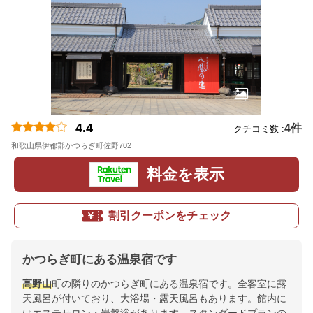
4.4
4件
クチコミ数 :
和歌山県伊都郡かつらぎ町佐野702
地図
料金を表示
割引クーポンをチェック
かつらぎ町にある温泉宿です
高野山
町の隣りのかつらぎ町にある温泉宿です。全客室に露
天風呂が付いており、大浴場・露天風呂もあります。館内に
はエステサロン・岩盤浴があります。スタンダードプランの