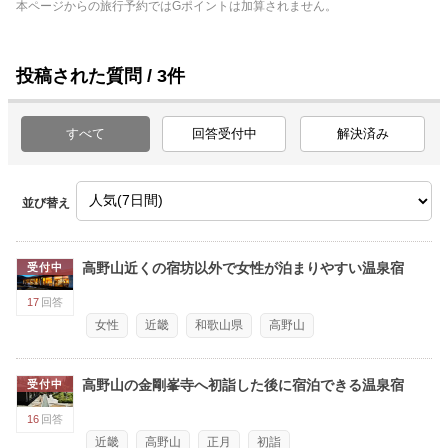
本ページからの旅行予約ではGポイントは加算されません。
投稿された質問 / 3件
すべて
回答受付中
解決済み
並び替え
高野山近くの宿坊以外で女性が泊まりやすい温泉宿
受付中
17
回答
女性
近畿
和歌山県
高野山
高野山の金剛峯寺へ初詣した後に宿泊できる温泉宿
受付中
16
回答
近畿
高野山
正月
初詣