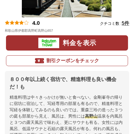
4.0
5件
クチコミ数 :
和歌山県伊都郡高野町高野山657
地図
料金を表示
割引クーポンをチェック
８００年以上続く宿坊で、精進料理も良い機会
だ！も
精進料理は中々きっかけが無いと食べない。金剛峯寺の帰り
に宿坊に宿泊して、写経専用の部屋も有るので、精進料理と
写経を体験してみるのも良いのでは。重森三玲の造った３つ
の庭も部屋から見え、風呂は、男性には
高野山
温泉を内風呂
と３つの露天風呂で味わえ、更にサウナも有る。女性には内
風呂、低温サウナと石組の露天風呂が有る。何れの風呂も、