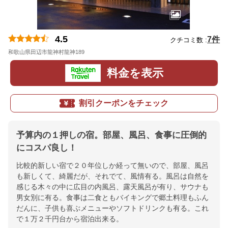
4.5
7件
クチコミ数 :
和歌山県田辺市龍神村龍神189
地図
料金を表示
割引クーポンをチェック
予算内の１押しの宿。部屋、風呂、食事に圧倒的
にコスパ良し！
比較的新しい宿で２０年位しか経って無いので、部屋、風呂
も新しくて、綺麗だが、それでて、風情有る。風呂は自然を
感じる木々の中に広目の内風呂、露天風呂が有り、サウナも
男女別に有る。食事は二食ともバイキングで郷土料理もふん
だんに、子供も喜ぶメニューやソフトドリンクも有る。これ
で１万２千円台から宿泊出来る。