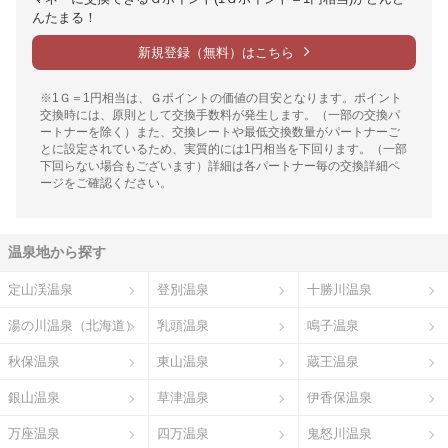
んたまる！
新規登録（無料）はこちら
※1Ｇ＝1円相当は、Ｇポイントの価値の目安となります。ポイント
交換時には、原則として交換手数料が発生します。（一部の交換パ
ートナーを除く）また、交換レートや最低交換数量がパートナーご
とに設定されているため、実質的には1円相当を下回ります。（一部
下回らない場合もございます）詳細は各パートナー毎の交換詳細ペ
ージをご確認ください。
温泉地から探す
定山渓温泉
登別温泉
十勝川温泉
湯の川温泉（北海道）
乳頭温泉
鳴子温泉
秋保温泉
東山温泉
蔵王温泉
銀山温泉
草津温泉
伊香保温泉
万座温泉
四万温泉
鬼怒川温泉