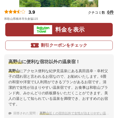
3.9
6件
クチコミ数 :
和歌山県橋本市矢倉脇115
地図
料金を表示
割引クーポンをチェック
高野山
に便利な宿坊以外の温泉宿！
高野山
にアクセス便利な紀伊見温泉にある真田昌幸・幸村父
子の隠れ宿と言われるお宿なので、お勧めいたします。6畳
の和室や洋室で1人利用ができるプランがあるお宿です。清
潔的で女性が泊まりやすい温泉宿です。お食事は和歌山ブラ
ンド肉、みかんどりの鉄板膳をいただくことができます。美
人の湯として知られている温泉を満喫でき、おすすめのお宿
です。
回答された質問：
高野山
近くの宿坊以外で女性が泊まりやすい温泉宿