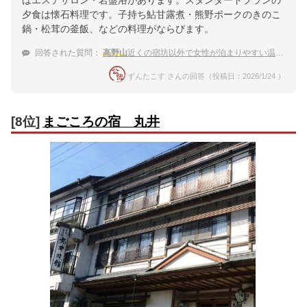
夕食は懐石料理です。子持ち鮎甘露煮・熊野ポークのきのこ
鍋・松茸の釜飯、などの料理がならびます。
回答された質問：
高野山
近くの宿坊以外で女性が泊まりやすい温泉宿
ずんたこす さんの回答（投稿日：2026/1/24 ）
[8位]
まごころの宿 丸井