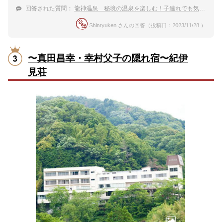
回答された質問：
龍神温泉 秘境の温泉を楽しむ！子連れでも気軽に泊まれる宿
Shinryuken さんの回答（投稿日：2023/11/28 ）
〜真田昌幸・幸村父子の隠れ宿〜紀伊
見荘