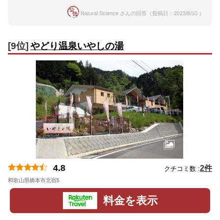
Natural Science さんの回答（投稿日：2023/8/10 ）
[9位]
やどり温泉いやしの湯
4.8
2件
クチコミ数 :
和歌山県橋本市北宿5
地図
料金を表示