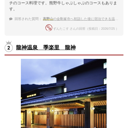
チのコース料理です。熊野牛しゃぶしゃぶのコースもありま
す。
回答された質問：
高野山
の金剛峯寺へ初詣した後に宿泊できる温泉宿
ずんたこす さんの回答（投稿日：2026/7/25 ）
龍神温泉 季楽里 龍神