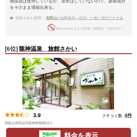
循環器は使用しているが、加水はしていないので、源泉成分
をそのまま堪能出来る。
回答された質問：
高野山
の金剛峯寺へ初詣した後に宿泊できる温泉宿
Shinryuken さんの回答（投稿日：2024/11/ 7 ）
[6位]
龍神温泉 旅館さかい
3.9
4件
クチコミ数 :
和歌山県田辺市龍神村龍神23-1
地図
料金を表示