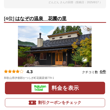
どんどん さんの回答（投稿日：2025/8/17 ）
[4位]
はなぞの温泉 花圃の里
4.3
6件
クチコミ数 :
和歌山県伊都郡かつらぎ町花園梁瀬779-1
地図
料金を表示
割引クーポンをチェック