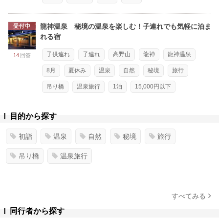
龍神温泉 秘境の温泉を楽しむ！子連れでも気軽に泊ま
受付中
れる宿
子供連れ
子連れ
高野山
龍神
龍神温泉
14
回答
8月
夏休み
温泉
自然
秘境
旅行
吊り橋
温泉旅行
1泊
15,000円以下
目的から探す
初詣
温泉
自然
秘境
旅行
吊り橋
温泉旅行
すべてみる
同行者から探す