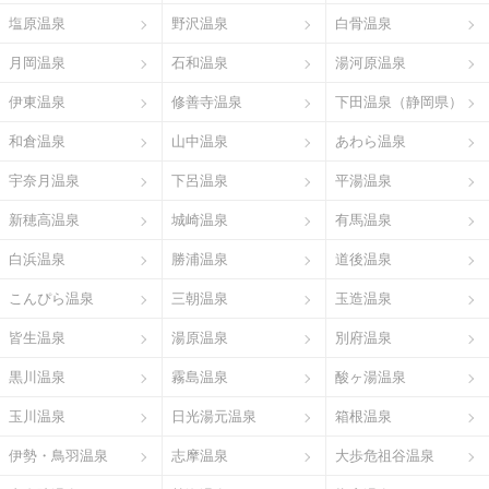
塩原温泉
野沢温泉
白骨温泉
月岡温泉
石和温泉
湯河原温泉
伊東温泉
修善寺温泉
下田温泉（静岡県）
和倉温泉
山中温泉
あわら温泉
宇奈月温泉
下呂温泉
平湯温泉
新穂高温泉
城崎温泉
有馬温泉
白浜温泉
勝浦温泉
道後温泉
こんぴら温泉
三朝温泉
玉造温泉
皆生温泉
湯原温泉
別府温泉
黒川温泉
霧島温泉
酸ヶ湯温泉
玉川温泉
日光湯元温泉
箱根温泉
伊勢・鳥羽温泉
志摩温泉
大歩危祖谷温泉