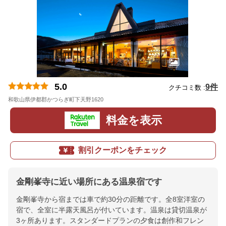
5.0
9件
クチコミ数 :
和歌山県伊都郡かつらぎ町下天野1620
地図
料金を表示
割引クーポンをチェック
金剛峯寺に近い場所にある温泉宿です
金剛峯寺から宿までは車で約30分の距離です。全8室洋室の
宿で、全室に半露天風呂が付いています。温泉は貸切温泉が
3ヶ所あります。スタンダードプランの夕食は創作和フレン