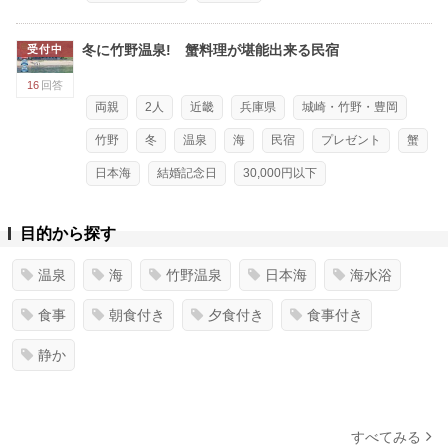
冬に竹野温泉! 蟹料理が堪能出来る民宿
受付中
16
回答
両親
2人
近畿
兵庫県
城崎・竹野・豊岡
竹野
冬
温泉
海
民宿
プレゼント
蟹
日本海
結婚記念日
30,000円以下
目的から探す
温泉
海
竹野温泉
日本海
海水浴
食事
朝食付き
夕食付き
食事付き
静か
すべてみる