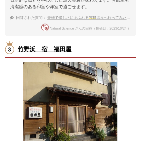
清潔感のある和室や洋室で過ごせます。
回答された質問：
夫婦で優しさにあふれる
竹野
温泉へ行ってみたい！静かで落ち着く宿
Natural Science さんの回答（投稿日：2023/10/24 ）
竹野浜 宿 福田屋