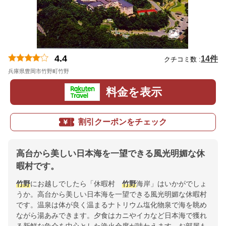
4.4
14件
クチコミ数 :
兵庫県豊岡市竹野町竹野
地図
料金を表示
割引クーポンをチェック
高台から美しい日本海を一望できる風光明媚な休
暇村です。
竹野
にお越しでしたら「休暇村
竹野
海岸」はいかがでしょ
うか。高台から美しい日本海を一望できる風光明媚な休暇村
です。温泉は体が良く温まるナトリウム塩化物泉で海を眺め
ながら湯あみできます。夕食はカニやイカなど日本海で獲れ
る新鮮な魚介を中心とした漁火会席が味わえます。お部屋も