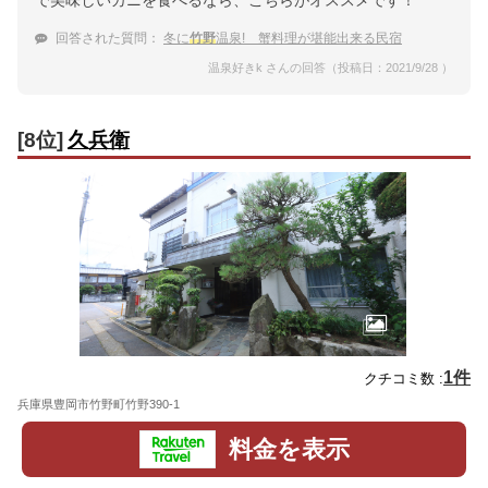
で美味しいカニを食べるなら、こちらがオススメです！
回答された質問：
冬に
竹野
温泉! 蟹料理が堪能出来る民宿
温泉好きk さんの回答（投稿日：2021/9/28 ）
[8位]
久兵衛
1件
クチコミ数 :
兵庫県豊岡市竹野町竹野390-1
地図
料金を表示