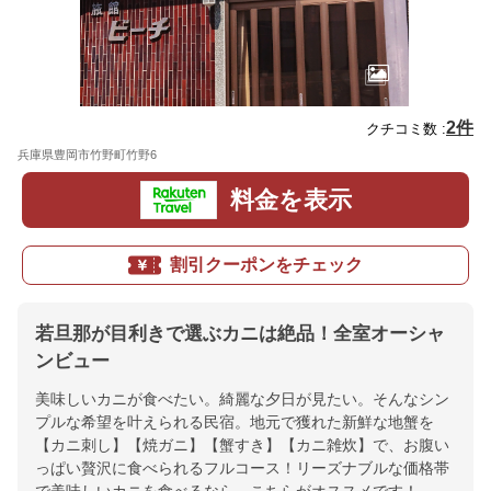
2件
クチコミ数 :
兵庫県豊岡市竹野町竹野6
地図
料金を表示
割引クーポンをチェック
若旦那が目利きで選ぶカニは絶品！全室オーシャ
ンビュー
美味しいカニが食べたい。綺麗な夕日が見たい。そんなシン
プルな希望を叶えられる民宿。地元で獲れた新鮮な地蟹を
【カニ刺し】【焼ガニ】【蟹すき】【カニ雑炊】で、お腹い
っぱい贅沢に食べられるフルコース！リーズナブルな価格帯