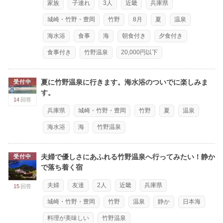
家族
子連れ
3人
近畿
兵庫県
城崎・竹野・豊岡
竹野
8月
夏
温泉
海水浴
食事
海
朝食付き
夕食付き
食事付き
竹野温泉
20,000円以下
夏に竹野温泉に行きます。海水浴のついでに楽しみま
受付中
す。
14
回答
兵庫県
城崎・竹野・豊岡
竹野
夏
温泉
海水浴
海
竹野温泉
夫婦で優しさにあふれる竹野温泉へ行ってみたい！静か
受付中
で落ち着く宿
夫婦
友達
2人
近畿
兵庫県
15
回答
城崎・竹野・豊岡
竹野
温泉
静か
日本海
料理が美味しい
竹野温泉