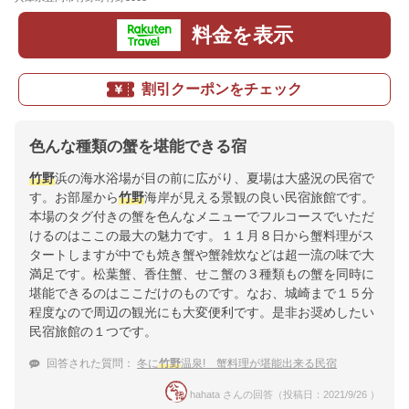
料金を表示
割引クーポンをチェック
色んな種類の蟹を堪能できる宿
竹野
浜の海水浴場が目の前に広がり、夏場は大盛況の民宿で
す。お部屋から
竹野
海岸が見える景観の良い民宿旅館です。
本場のタグ付きの蟹を色んなメニューでフルコースでいただ
けるのはここの最大の魅力です。１１月８日から蟹料理がス
タートしますが中でも焼き蟹や蟹雑炊などは超一流の味で大
満足です。松葉蟹、香住蟹、せこ蟹の３種類もの蟹を同時に
堪能できるのはここだけのものです。なお、城崎まで１５分
程度なので周辺の観光にも大変便利です。是非お奨めしたい
民宿旅館の１つです。
回答された質問：
冬に
竹野
温泉! 蟹料理が堪能出来る民宿
hahata さんの回答（投稿日：2021/9/26 ）