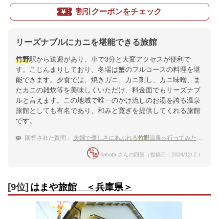
割引クーポンをチェック
リーズナブルにカニを堪能できる旅館
竹野
駅から送迎があり、車で3分と大変アクセスが便利で
す。こじんまりしており、冬場は蟹のフルコースの料理を堪
能できます。夕食では、焼きガニ、カニ刺し、カニ味噌、ま
たカニの雑炊等を美味しくいただけ、料金面でもリーズナブ
ルと言えます。この地域で唯一のかけ流しのお湯を誇る温泉
旅館としても有名であり、和みと寛ぎを提供してくれる旅館
です。
回答された質問：
夫婦で優しさにあふれる
竹野
温泉へ行ってみたい！静かで落ち着く宿
hahata さんの回答（投稿日：2024/12/ 2 ）
[9位]
はまや旅館 ＜兵庫県＞