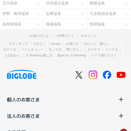
玉川温泉
日光湯元温泉
箱根温泉
伊勢・鳥羽温泉
志摩温泉
大歩危祖谷温泉
由布院温泉
熱海温泉
指宿温泉
お湯たびとは
ご利用ガイド
Ｇポイント
Ｇランキング
だれどこ
ocruyo
お湯たび
わたしと、暮らし。
キテミヨ
ベストオイシー
モノスポ
野に行く。
カウナラ
ミツケヨ
たびゆかし
Ｇ-Ranking 推し活
食pin by Ｇ-Ranking
ハーブ酒のススメ
個人のお客さま
法人のお客さま