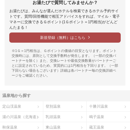
お湯たびで質問してみませんか？
お湯たびは、みんなが選んだホテルを検索できるホテル予約サイ
トです。質問/回答機能で相互アドバイスをすれば、マイル・電子
マネーに交換できるＧポイント(1Ｇポイント＝1円相当)がどんど
んたまる！
新規登録（無料）はこちら
※1Ｇ＝1円相当は、Ｇポイントの価値の目安となります。ポイント
交換時には、原則として交換手数料が発生します。（一部の交換パ
ートナーを除く）また、交換レートや最低交換数量がパートナーご
とに設定されているため、実質的には1円相当を下回ります。（一部
下回らない場合もございます）詳細は各パートナー毎の交換詳細ペ
ージをご確認ください。
温泉地から探す
定山渓温泉
登別温泉
十勝川温泉
湯の川温泉（北海道）
乳頭温泉
鳴子温泉
秋保温泉
東山温泉
蔵王温泉