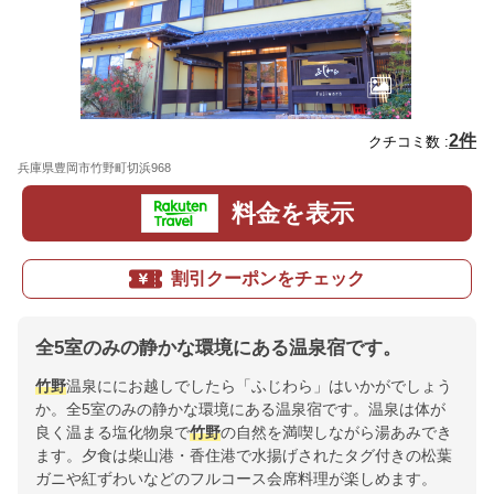
2件
クチコミ数 :
兵庫県豊岡市竹野町切浜968
地図
料金を表示
割引クーポンをチェック
全5室のみの静かな環境にある温泉宿です。
竹野
温泉ににお越しでしたら「ふじわら」はいかがでしょう
か。全5室のみの静かな環境にある温泉宿です。温泉は体が
良く温まる塩化物泉で
竹野
の自然を満喫しながら湯あみでき
ます。夕食は柴山港・香住港で水揚げされたタグ付きの松葉
ガニや紅ずわいなどのフルコース会席料理が楽しめます。