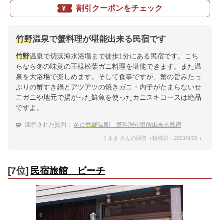
割引クーポンをチェック
竹野
温泉で蟹料理が堪能出来る民宿です
竹野
温泉で切浜海水浴場まで徒歩1分にある民宿です。こち
らなら冬の味覚の王様松葉ガニ料理を堪能できます。また温
泉を大浴場で楽しめます。そして食事ですが、蟹の旨みたっ
ぷりの蟹すき鍋とアツアツの焼きガニ・内子がたまらないせ
こガニや地元で揚がった鮮魚を使ったカニスキコースは絶品
ですよ。
回答された質問：
冬に
竹野
温泉! 蟹料理が堪能出来る民宿
うまき さんの回答（投稿日：2021/9/25 ）
[7位]
民宿旅館 ビーチ