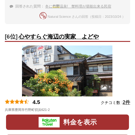
回答された質問：
冬に
竹野
温泉! 蟹料理が堪能出来る民宿
Natural Science さんの回答（投稿日：2023/10/24 ）
[6位]
心やすらぐ海辺の実家 よどや
4.5
2件
クチコミ数 :
兵庫県豊岡市竹野町切浜621-2
地図
料金を表示