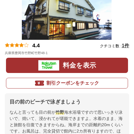
4.4
1件
クチコミ数 :
兵庫県豊岡市竹野町竹野48-1
地図
料金を表示
割引クーポンをチェック
目の前のビーチで泳ぎましょう
なんと言っても目の前が
竹野
海水浴場ですので思いっきり泳
いで、焼いて、浸かれてが堪能できますよ。水着のまま、海
と旅館を往復できますからね。海岸までの距離約20mくらい
です。お風呂は、完全貸切で館内に2カ所有りますので、ほ