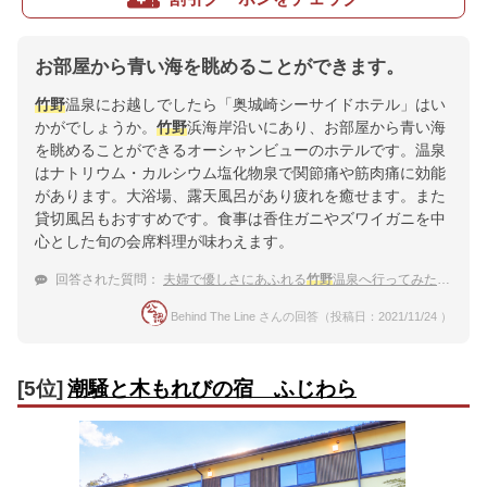
お部屋から青い海を眺めることができます。
竹野
温泉にお越しでしたら「奥城崎シーサイドホテル」はい
かがでしょうか。
竹野
浜海岸沿いにあり、お部屋から青い海
を眺めることができるオーシャンビューのホテルです。温泉
はナトリウム・カルシウム塩化物泉で関節痛や筋肉痛に効能
があります。大浴場、露天風呂があり疲れを癒せます。また
貸切風呂もおすすめです。食事は香住ガニやズワイガニを中
心とした旬の会席料理が味わえます。
回答された質問：
夫婦で優しさにあふれる
竹野
温泉へ行ってみたい！静かで落ち着く宿
Behind The Line さんの回答（投稿日：2021/11/24 ）
[5位]
潮騒と木もれびの宿 ふじわら