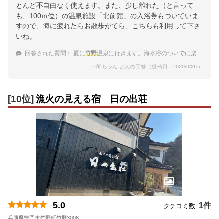
とんど不自由なく使えます。また、少し離れた（と言って
も、100ｍ位）の温泉施設「北前館」の入浴券もついていま
すので、海に疲れたらお散歩がてら、こちらも利用して下さ
いね。
回答された質問：
夏に
竹野
温泉に行きます。海水浴のついでに楽しみます。
一郎ちゃん さんの回答（投稿日：2020/3/26 ）
[10位]
漁火の見える宿 日の出荘
5.0
1件
クチコミ数 :
兵庫県豊岡市竹野町竹野3008
地図