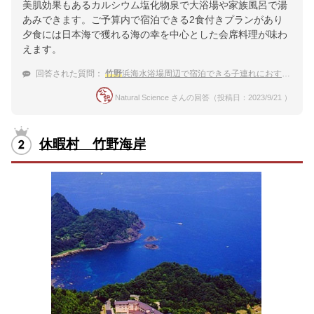
美肌効果もあるカルシウム塩化物泉で大浴場や家族風呂で湯
あみできます。ご予算内で宿泊できる2食付きプランがあり
夕食には日本海で獲れる海の幸を中心とした会席料理が味わ
えます。
回答された質問：
竹野
浜海水浴場周辺で宿泊できる子連れにおすすめの宿
Natural Science さんの回答（投稿日：2023/9/21 ）
休暇村 竹野海岸