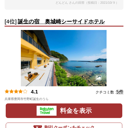
どんどん さんの回答（投稿日：2021/10/ 9 ）
[4位]
誕生の宿 奥城崎シーサイドホテル
4.1
5件
クチコミ数 :
兵庫県豊岡市竹野町誕生のうら
地図
料金を表示
割引クーポンをチェック