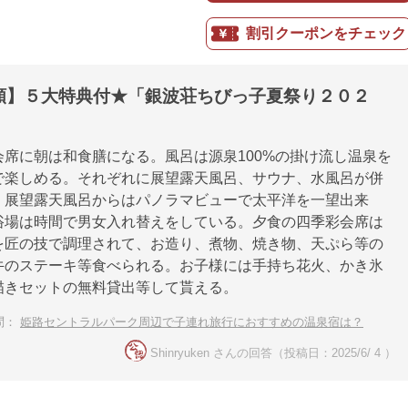
割引クーポンをチェック
額】５大特典付★「銀波荘ちびっ子夏祭り２０２
会席に朝は和食膳になる。風呂は源泉100%の掛け流し温泉を
で楽しめる。それぞれに展望露天風呂、サウナ、水風呂が併
。展望露天風呂からはパノラマビューで太平洋を一望出来
浴場は時間で男女入れ替えをしている。夕食の四季彩会席は
を匠の技で調理されて、お造り、煮物、焼き物、天ぷら等の
牛のステーキ等食べられる。お子様には手持ち花火、かき氷
描きセットの無料貸出等して貰える。
問：
姫路セントラルパーク周辺で子連れ旅行におすすめの温泉宿は？
Shinryuken さんの回答（投稿日：2025/6/ 4 ）