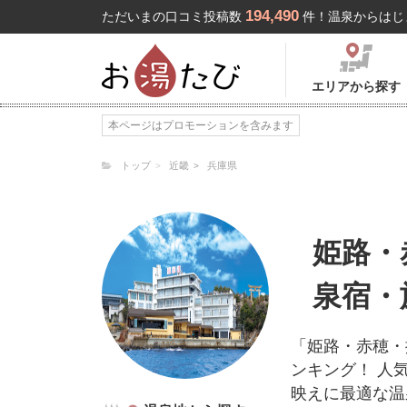
194,490
ただいまの口コミ投稿数
件！温泉からはじ
エリアから探す
本ページはプロモーションを含みます
トップ
近畿
兵庫県
姫路・
泉宿・
「姫路・赤穂・
ンキング！ 人
映えに最適な温