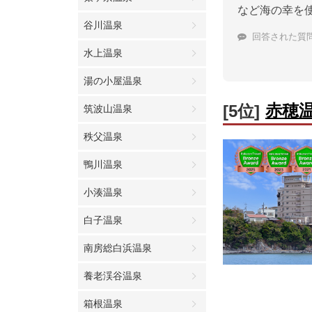
など海の幸を
谷川温泉
回答された質
水上温泉
湯の小屋温泉
赤穂
[5位]
筑波山温泉
秩父温泉
鴨川温泉
小湊温泉
白子温泉
南房総白浜温泉
養老渓谷温泉
箱根温泉