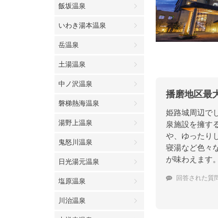
飯坂温泉
いわき湯本温泉
岳温泉
土湯温泉
中ノ沢温泉
播磨地区最
磐梯熱海温泉
姫路城周辺で
湯野上温泉
泉施設を擁す
や、ゆったり
鬼怒川温泉
寝湯など色々
が味わえます
日光湯元温泉
回答された質
塩原温泉
川治温泉