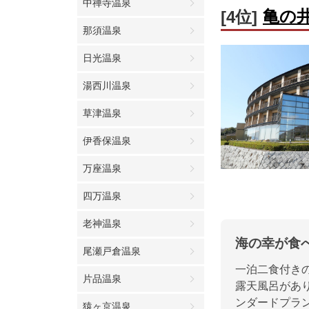
中禅寺温泉
亀の
[4位]
那須温泉
日光温泉
湯西川温泉
草津温泉
伊香保温泉
万座温泉
四万温泉
老神温泉
海の幸が食
尾瀬戸倉温泉
一泊二食付きの
片品温泉
露天風呂があ
ンダードプラ
猿ヶ京温泉