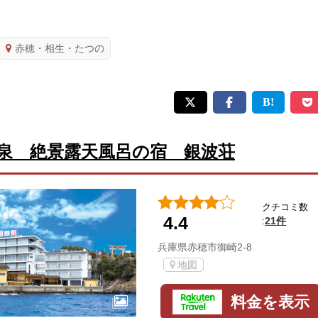
赤穂・相生・たつの
泉 絶景露天風呂の宿 銀波荘
クチコミ数
4.4
21件
:
兵庫県赤穂市御崎2-8
地図
料金を表示