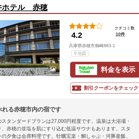
井ホテル 赤穂
クチコミ数
4.2
10件
:
兵庫県赤穂市御崎883-1
地図
料金を表示
割引クーポンをチェック
べれる赤穂市内の宿です
スタンダードプランは27,000円程度です。温泉は大浴場・
り、赤穂の並塩を肌にすり込む低温サウナもあります。スタ
ンの夕食は会席料理です。牡蠣宝楽・鯛しゃぶ・河豚釜飯、