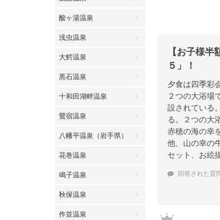
酸ヶ湯温泉
浅虫温泉
【お子様半
大鰐温泉
５」！
黒石温泉
夕食は四季彩
２つの大浴場
十和田湖畔温泉
設されている
鶯宿温泉
る。２つの大
赤穂の海の幸
八幡平温泉（岩手県）
他、山の幸の
セット、お絵
花巻温泉
回答された質
鳴子温泉
秋保温泉
作並温泉