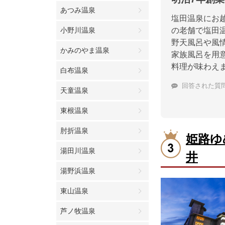
あつみ温泉
塩田温泉にお
小野川温泉
の老舗で塩田
野天風呂や風
かみのやま温泉
家族風呂を用
料理が味わえ
白布温泉
回答された質
天童温泉
東根温泉
肘折温泉
姫路ゆ
湯田川温泉
井
湯野浜温泉
東山温泉
芦ノ牧温泉