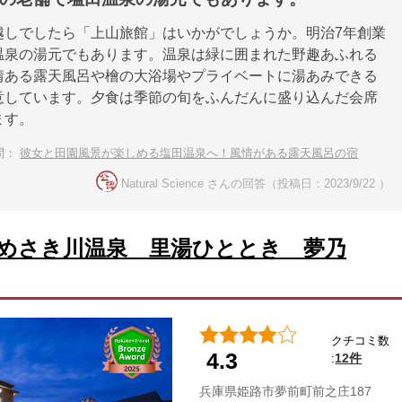
越しでしたら「上山旅館」はいかがでしょうか。明治7年創業
温泉の湯元でもあります。温泉は緑に囲まれた野趣あふれる
情ある露天風呂や檜の大浴場やプライベートに湯あみできる
意しています。夕食は季節の旬をふんだんに盛り込んだ会席
ます。
問：
彼女と田園風景が楽しめる塩田温泉へ！風情がある露天風呂の宿
Natural Science さんの回答（投稿日：2023/9/22 ）
めさき川温泉 里湯ひととき 夢乃
クチコミ数
4.3
12件
:
兵庫県姫路市夢前町前之庄187