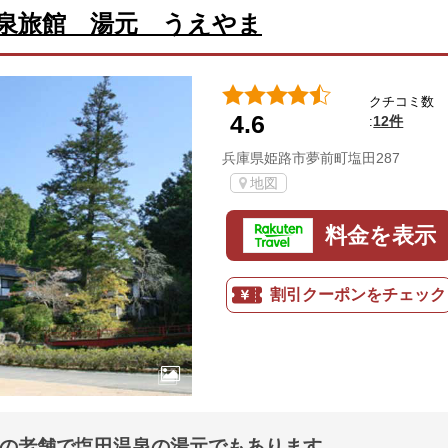
泉旅館 湯元 うえやま
クチコミ数
4.6
12件
:
兵庫県姫路市夢前町塩田287
地図
料金を表示
割引クーポンをチェック
業の老舗で塩田温泉の湯元でもあります。