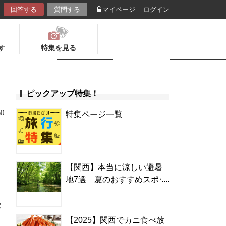
回答する
質問する
マイページ
ログイン
す
特集を見る
ピックアップ特集！
50
特集ページ一覧
【関西】本当に涼しい避暑
地7選 夏のおすすめスポッ
ラ
ト＆温泉宿
タ
【2025】関西でカニ食べ放