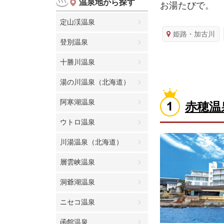
温泉地から探す
お湯たびで。
定山渓温泉
姫路・加古川
登別温泉
十勝川温泉
湯の川温泉（北海道）
阿寒湖温泉
赤穂温
ウトロ温泉
川湯温泉（北海道）
層雲峡温泉
洞爺湖温泉
ニセコ温泉
函館温泉