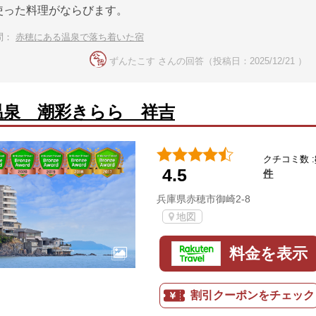
使った料理がならびます。
問：
赤穂にある温泉で落ち着いた宿
ずんたこす さんの回答（投稿日：2025/12/21 ）
温泉 潮彩きらら 祥吉
クチコミ数 :
4.5
件
兵庫県赤穂市御崎2-8
地図
料金を表示
割引クーポンをチェック