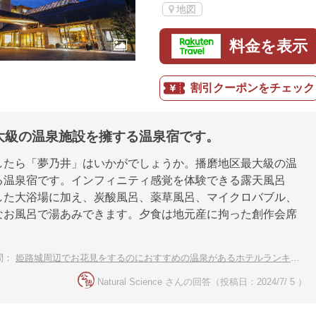
地図
料金を表示
割引クーポンをチェック
大級の温泉施設を擁する温泉宿です。
したら「夢乃井」はいかがでしょうか。播磨地区最大級の温
る温泉宿です。インフィニティ感覚を体験できる露天風呂
した大浴場に加え、炭酸風呂、薬草風呂、マイクロバブル、
なお風呂で湯あみできます。夕食は地元産に拘った創作会席
。
問：
姫路城周辺でお花見をするのにおすすめの温泉があるホテルランキング
Natural Science さんの回答（投稿日：2024/7/ 5 ）