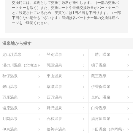
交換時には、原則として交換手数料が発生します。（一部の交換パ
ートナーを除く）また、交換レートや最低交換数量がパートナーご
とに設定されているため、実質的には1円相当を下回ります。（一部
下回らない場合もございます）詳細は各パートナー毎の交換詳細ペ
ージをご確認ください。
温泉地から探す
定山渓温泉
登別温泉
十勝川温泉
湯の川温泉（北海道）
乳頭温泉
鳴子温泉
秋保温泉
東山温泉
蔵王温泉
銀山温泉
草津温泉
伊香保温泉
万座温泉
四万温泉
鬼怒川温泉
塩原温泉
野沢温泉
白骨温泉
月岡温泉
石和温泉
湯河原温泉
伊東温泉
修善寺温泉
下田温泉（静岡県）