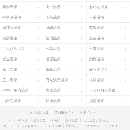
和倉温泉
山中温泉
あわら温泉
宇奈月温泉
下呂温泉
平湯温泉
新穂高温泉
城崎温泉
有馬温泉
白浜温泉
勝浦温泉
道後温泉
こんぴら温泉
三朝温泉
玉造温泉
皆生温泉
湯原温泉
別府温泉
黒川温泉
霧島温泉
酸ヶ湯温泉
玉川温泉
日光湯元温泉
箱根温泉
伊勢・鳥羽温泉
志摩温泉
大歩危祖谷温泉
由布院温泉
熱海温泉
指宿温泉
お湯たびとは
ご利用ガイド
Ｇポイント
Ｇランキング
だれどこ
ocruyo
お湯たび
わたしと、暮らし。
キテミヨ
ベストオイシー
モノスポ
野に行く。
カウナラ
ミツケヨ