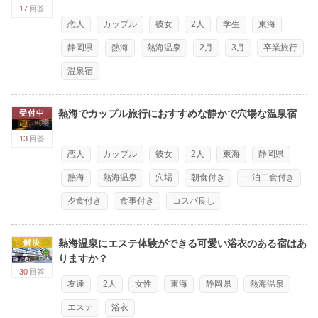
17
回答
恋人
カップル
彼女
2人
学生
東海
静岡県
熱海
熱海温泉
2月
3月
卒業旅行
温泉宿
熱海でカップル旅行におすすめな静かで穴場な温泉宿
受付中
13
回答
恋人
カップル
彼女
2人
東海
静岡県
熱海
熱海温泉
穴場
朝食付き
一泊二食付き
夕食付き
食事付き
コスパ良し
熱海温泉にエステ体験ができる可愛い浴衣のある宿はあ
解決
りますか？
30
回答
友達
2人
女性
東海
静岡県
熱海温泉
エステ
浴衣