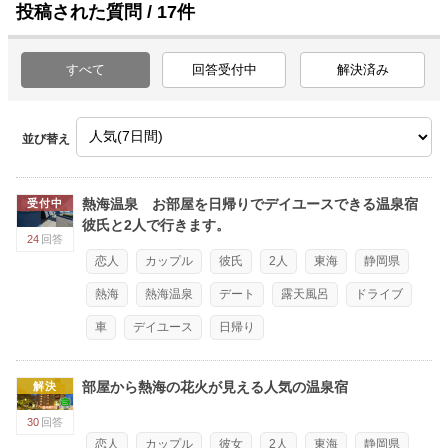
投稿された質問 / 17件
すべて
回答受付中
解決済み
並び替え
熱海温泉 お部屋を日帰りでデイユースできる温泉宿
受付中
彼氏と2人で行きます。
24
回答
恋人
カップル
彼氏
2人
東海
静岡県
熱海
熱海温泉
デート
露天風呂
ドライブ
車
デイユース
日帰り
部屋から熱海の花火が見える人気の温泉宿
解決
30
回答
恋人
カップル
彼女
2人
東海
静岡県