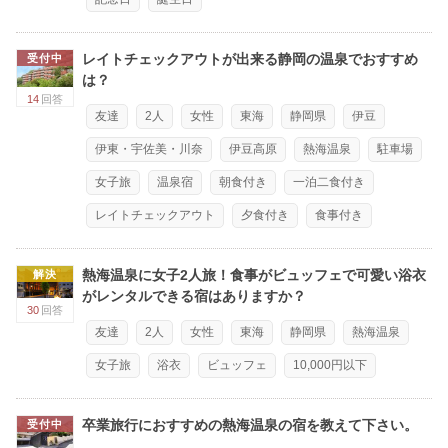
レイトチェックアウトが出来る静岡の温泉でおすすめ
受付中
は？
14
回答
友達
2人
女性
東海
静岡県
伊豆
伊東・宇佐美・川奈
伊豆高原
熱海温泉
駐車場
女子旅
温泉宿
朝食付き
一泊二食付き
レイトチェックアウト
夕食付き
食事付き
熱海温泉に女子2人旅！食事がビュッフェで可愛い浴衣
解決
がレンタルできる宿はありますか？
30
回答
友達
2人
女性
東海
静岡県
熱海温泉
女子旅
浴衣
ビュッフェ
10,000円以下
卒業旅行におすすめの熱海温泉の宿を教えて下さい。
受付中