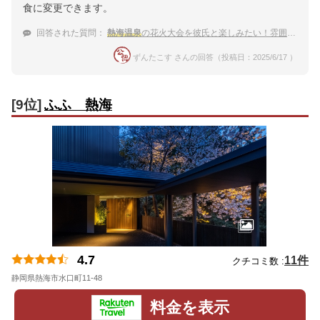
食に変更できます。
回答された質問：
熱海温泉
の花火大会を彼氏と楽しみたい！雰囲気が良い温泉宿
ずんたこす さんの回答（投稿日：2025/6/17 ）
[9位]
ふふ 熱海
4.7
11件
クチコミ数 :
静岡県熱海市水口町11-48
地図
料金を表示