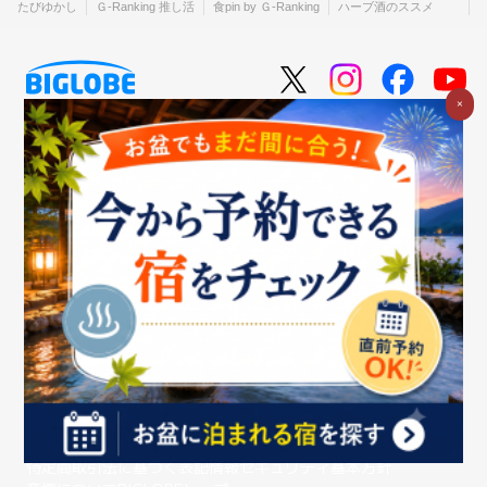
たびゆかし
Ｇ-Ranking 推し活
食pin by Ｇ-Ranking
ハーブ酒のススメ
×
個人のお客さま
法人のお客さま
企業情報
ご利用中の方
お問い合わせ
消費税の表示
ウェブアクセシビリティの取り組み
個人情報保護ポリシー
プライバシーポータル
Cookieポリシー
特定商取引法に基づく表記
情報セキュリティ基本方針