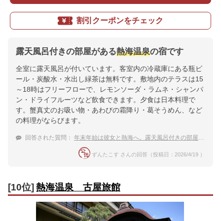
割引クーポンをチェック
露天風呂付きの部屋がある
熱海温泉
の宿です
全室に露天風呂が付いています。客室内の冷蔵庫にある瓶ビ
ール・炭酸水・水出し緑茶は無料です。敷地内のテラスは15
～18時はフリーフローで、レモンソーダ・ラムネ・シャンパ
ン・ドライフルーツなど飲食できます。夕食は日本料理で
す。蟹真丈のお吸い物・あわびの霜降り・葛そうめん、など
の料理がならびます。
回答された質問：
年末年始は彼女と熱海へ。露天風呂付きの部屋がある温泉宿は？
ずんたこす さんの回答（投稿日：2026/4/19 ）
[10位]
熱海温泉 古屋旅館