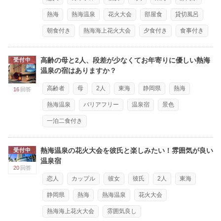
熱海
熱海温泉
花火大会
部屋食
貸切風呂
朝食付き
熱海海上花火大会
夕食付き
食事付き
高齢の母と2人、段差が少なくてお年寄りに優しい熱海
受付中
温泉の宿はありますか？
高齢者
母
2人
東海
静岡県
熱海
16
回答
熱海温泉
バリアフリー
温泉宿
景色
一泊二食付き
熱海温泉の花火大会を彼氏と楽しみたい！雰囲気が良い
受付中
温泉宿
20
回答
恋人
カップル
彼女
彼氏
2人
東海
静岡県
熱海
熱海温泉
花火大会
熱海海上花火大会
雰囲気良し