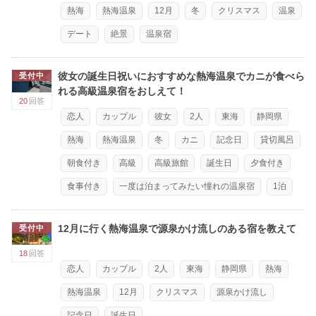
熱海
熱海温泉
12月
冬
クリスマス
温泉
デート
絶景
温泉宿
彼女の誕生日祝いにおすすめな熱海温泉でカニが食べら
受付中
れる高級温泉宿をおしえて！
20
回答
恋人
カップル
彼女
2人
東海
静岡県
熱海
熱海温泉
冬
カニ
記念日
貸切風呂
朝食付き
高級
高級旅館
誕生日
夕食付き
食事付き
一度は泊まってみたい憧れの温泉宿
1泊
12月に行く熱海温泉で源泉かけ流しのある宿を教えて
受付中
18
回答
恋人
カップル
2人
東海
静岡県
熱海
熱海温泉
12月
クリスマス
源泉かけ流し
記念日
誕生日