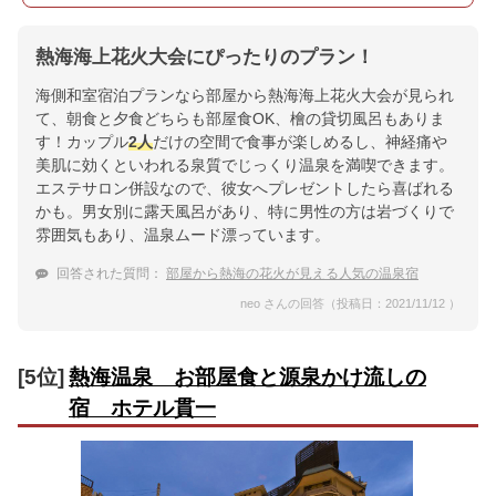
熱海海上花火大会にぴったりのプラン！
海側和室宿泊プランなら部屋から熱海海上花火大会が見られ
て、朝食と夕食どちらも部屋食OK、檜の貸切風呂もありま
す！カップル
2人
だけの空間で食事が楽しめるし、神経痛や
美肌に効くといわれる泉質でじっくり温泉を満喫できます。
エステサロン併設なので、彼女へプレゼントしたら喜ばれる
かも。男女別に露天風呂があり、特に男性の方は岩づくりで
雰囲気もあり、温泉ムード漂っています。
回答された質問：
部屋から熱海の花火が見える人気の温泉宿
neo さんの回答（投稿日：2021/11/12 ）
[5位]
熱海温泉 お部屋食と源泉かけ流しの
宿 ホテル貫一