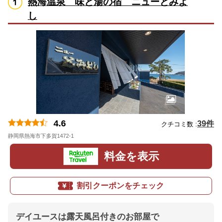
熱海温泉 味と湯の宿 ニューとみよ
し
4.6
39件
クチコミ数 :
静岡県熱海市下多賀1472-1
地図
料金を表示
割引クーポンをチェック
デイユースは露天風呂付きのお部屋で