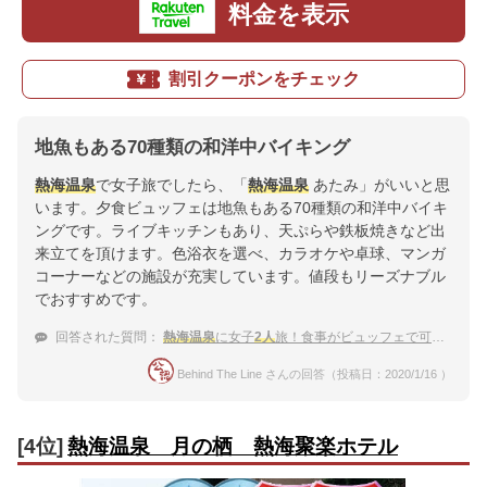
料金を表示
割引クーポンをチェック
地魚もある70種類の和洋中バイキング
熱海温泉
で女子旅でしたら、「
熱海温泉
あたみ」がいいと思
います。夕食ビュッフェは地魚もある70種類の和洋中バイキ
ングです。ライブキッチンもあり、天ぷらや鉄板焼きなど出
来立てを頂けます。色浴衣を選べ、カラオケや卓球、マンガ
コーナーなどの施設が充実しています。値段もリーズナブル
でおすすめです。
回答された質問：
熱海温泉
に女子
2人
旅！食事がビュッフェで可愛い浴衣がレンタルできる宿はありますか？
Behind The Line さんの回答（投稿日：2020/1/16 ）
[4位]
熱海温泉 月の栖 熱海聚楽ホテル