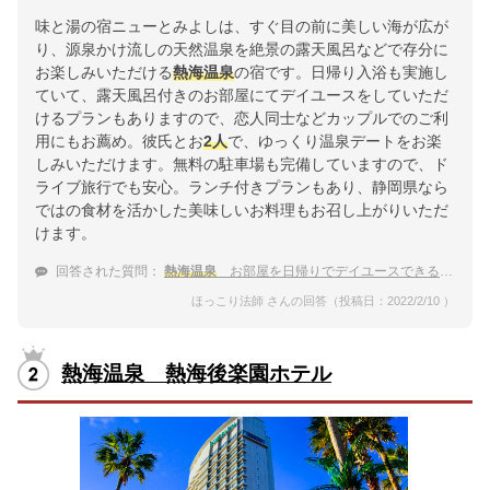
味と湯の宿ニューとみよしは、すぐ目の前に美しい海が広が
り、源泉かけ流しの天然温泉を絶景の露天風呂などで存分に
お楽しみいただける
熱海温泉
の宿です。日帰り入浴も実施し
ていて、露天風呂付きのお部屋にてデイユースをしていただ
けるプランもありますので、恋人同士などカップルでのご利
用にもお薦め。彼氏とお
2人
で、ゆっくり温泉デートをお楽
しみいただけます。無料の駐車場も完備していますので、ド
ライブ旅行でも安心。ランチ付きプランもあり、静岡県なら
ではの食材を活かした美味しいお料理もお召し上がりいただ
けます。
回答された質問：
熱海温泉
お部屋を日帰りでデイユースできる温泉宿 彼氏と
ほっこり法師 さんの回答（投稿日：2022/2/10 ）
熱海温泉 熱海後楽園ホテル