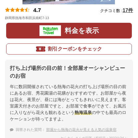
4.7
17件
クチコミ数 :
静岡県熱海市和田浜南町7-13
地図
料金を表示
割引クーポンをチェック
打ち上げ場所の目の前！全部屋オーシャンビュー
のお宿
年に数回開催されている熱海の花火の打ち上げ場所の目の前
にあるお宿、秀花園湯の花膳がおすすめです。お部屋から夜
は花火、夜景が、昼には海がとってもきれいに見えます。客
室露天付きのお部屋ですと、お部屋で食事ができて、お風呂
に入りながら花火も観れるという
熱海温泉
の中でも最高のロ
ケーションが待ってますよ。
回答された質問：
部屋から熱海の花火が見える人気の温泉宿
わらわら さんの回答（投稿日：2022/1/24 ）