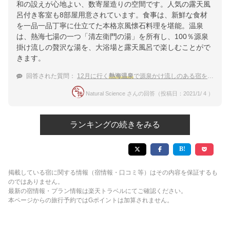
和の設えが心地よい、数寄屋造りの空間です。人気の露天風
呂付き客室も8部屋用意されています。食事は、新鮮な食材
を一品一品丁寧に仕立てた本格京風懐石料理を堪能。温泉
は、熱海七湯の一つ「清左衛門の湯」を所有し、100％源泉
掛け流しの贅沢な湯を、大浴場と露天風呂で楽しむことがで
きます。
回答された質問：
12月に行く
熱海温泉
で源泉かけ流しのある宿を教えて
Natural Science さんの回答（投稿日：2021/1/ 4 ）
ランキングの続きをみる
掲載している宿に関する情報（宿情報・口コミ等）はその内容を保証するも
のではありません。
最新の宿情報・プラン情報は楽天トラベルにてご確認ください。
本ページからの旅行予約ではGポイントは加算されません。