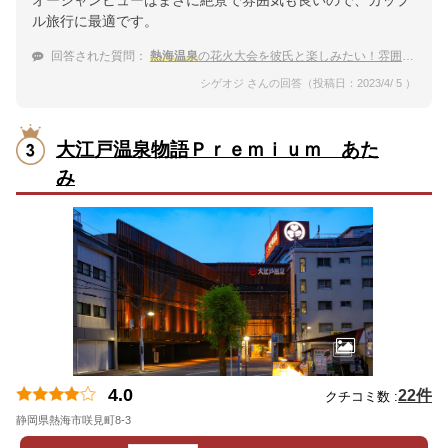
オーシャンビューはまさに絶景で雰囲気も良いので、カップ
ル旅行に最適です。
回答された質問：
熱海温泉
の花火大会を彼氏と楽しみたい！雰囲気が良い温泉宿
シゲオジ さんの回答（投稿日：2023/4/ 5 ）
大江戸温泉物語Ｐｒｅｍｉｕｍ あた
み
4.0
22件
クチコミ数 :
静岡県熱海市咲見町8-3
地図