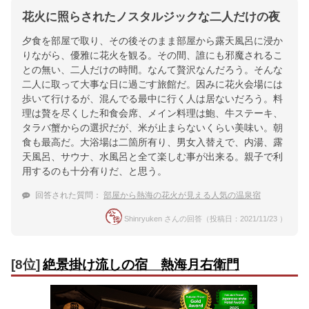
花火に照らされたノスタルジックな二人だけの夜
夕食を部屋で取り、その後そのまま部屋から露天風呂に浸か
りながら、優雅に花火を観る。その間、誰にも邪魔されるこ
との無い、二人だけの時間。なんて贅沢なんだろう。そんな
二人に取って大事な日に過ごす旅館だ。因みに花火会場には
歩いて行けるが、混んでる最中に行く人は居ないだろう。料
理は贅を尽くした和食会席、メイン料理は鮑、牛ステーキ、
タラバ蟹からの選択だが、米が止まらないくらい美味い。朝
食も最高だ。大浴場は二箇所有り、男女入替えで、内湯、露
天風呂、サウナ、水風呂と全て楽しむ事が出来る。親子で利
用するのも十分有りだ、と思う。
回答された質問：
部屋から熱海の花火が見える人気の温泉宿
Shinryuken さんの回答（投稿日：2021/11/23 ）
[8位]
絶景掛け流しの宿 熱海月右衛門