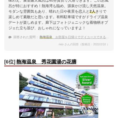
味わえ、展望露天風呂は40分貸切で入浴できます。このお風
呂が特におすすめ！熱海湾も臨め、源泉かけ流し天然温泉。
モダンな雰囲気もあり、晴れた日や夜景を恋人と
2人
きりで
楽しめて素敵だと思います。有料駐車場ですがドライブ温泉
デートが楽しめます。廊下はフォトジェニックな着物柄オブ
ジェた立ち並び、おしゃれになっていますよ！
回答された質問：
熱海温泉
お部屋を日帰りでデイユースできる温泉宿 彼氏と
neo さんの回答（投稿日：2022/2/10 ）
[6位]
熱海温泉 秀花園湯の花膳