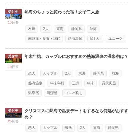
熱海のちょっと変わった宿！女子二人旅
受付中
15
回答
友達
2人
東海
静岡県
熱海
南熱海・多賀・網代
熱海温泉
珍しい
ユニーク
年末年始、カップルにおすすめの熱海温泉の温泉宿は？
受付中
19
回答
恋人
カップル
2人
東海
静岡県
熱海
熱海温泉
年末年始
正月
年末
露天風呂
温泉宿
清潔感
コスパ良し
クリスマスに熱海で温泉デートをするなら何処がおすす
受付中
め？
26
回答
恋人
カップル
彼氏
2人
東海
静岡県