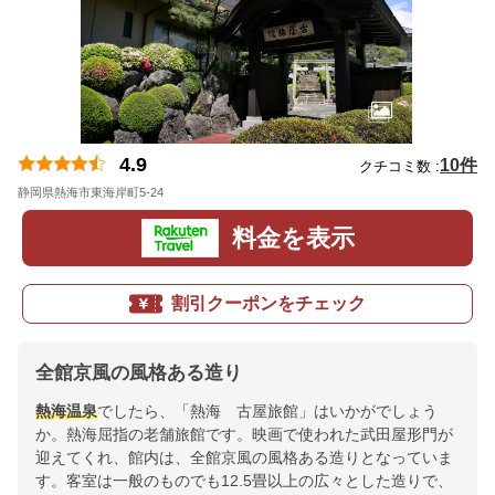
4.9
10件
クチコミ数 :
静岡県熱海市東海岸町5-24
地図
料金を表示
割引クーポンをチェック
全館京風の風格ある造り
熱海温泉
でしたら、「熱海 古屋旅館」はいかがでしょう
か。熱海屈指の老舗旅館です。映画で使われた武田屋形門が
迎えてくれ、館内は、全館京風の風格ある造りとなっていま
す。客室は一般のものでも12.5畳以上の広々とした造りで、