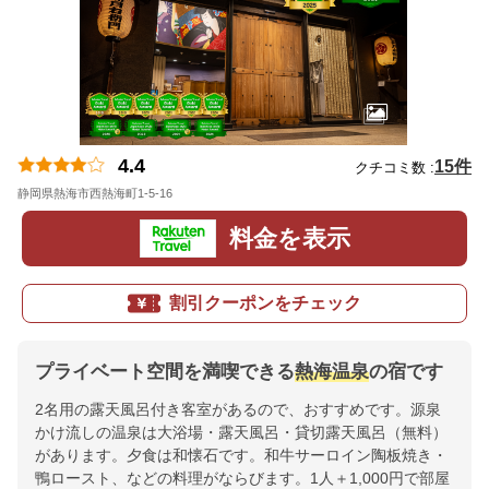
4.4
15件
クチコミ数 :
静岡県熱海市西熱海町1-5-16
地図
料金を表示
割引クーポンをチェック
プライベート空間を満喫できる
熱海温泉
の宿です
2名用の露天風呂付き客室があるので、おすすめです。源泉
かけ流しの温泉は大浴場・露天風呂・貸切露天風呂（無料）
があります。夕食は和懐石です。和牛サーロイン陶板焼き・
鴨ロースト、などの料理がならびます。1人＋1,000円で部屋