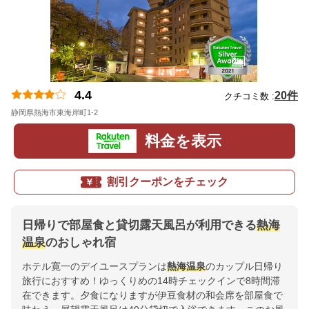
4.4
20件
クチコミ数 :
静岡県熱海市東海岸町1-2
地図
料金を表示
割引クーポンをチェック
日帰りで部屋食と貸切露天風呂が利用できる
熱海
温泉
のおしゃれ宿
ホテル寛一のデイユースプランは
熱海温泉
のカップル日帰り
旅行におすすめ！ゆっくりめの14時チェックインで8時間滞
在できます。夕食になりますが伊豆食材の和会席を部屋食で