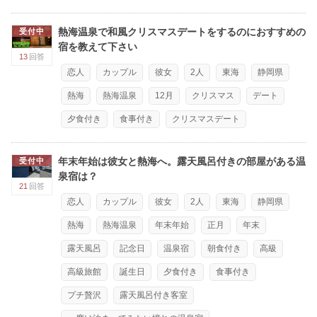
熱海温泉で和風クリスマスデートをするのにおすすめの
受付中
宿を教えて下さい
13
回答
恋人
カップル
彼女
2人
東海
静岡県
熱海
熱海温泉
12月
クリスマス
デート
夕食付き
食事付き
クリスマスデート
年末年始は彼女と熱海へ。露天風呂付きの部屋がある温
受付中
泉宿は？
21
回答
恋人
カップル
彼女
2人
東海
静岡県
熱海
熱海温泉
年末年始
正月
年末
露天風呂
記念日
温泉宿
朝食付き
高級
高級旅館
誕生日
夕食付き
食事付き
プチ贅沢
露天風呂付き客室