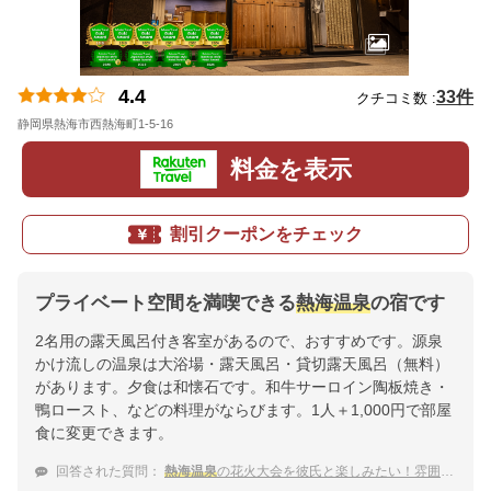
4.4
33件
クチコミ数 :
静岡県熱海市西熱海町1-5-16
地図
料金を表示
割引クーポンをチェック
プライベート空間を満喫できる
熱海温泉
の宿です
2名用の露天風呂付き客室があるので、おすすめです。源泉
かけ流しの温泉は大浴場・露天風呂・貸切露天風呂（無料）
があります。夕食は和懐石です。和牛サーロイン陶板焼き・
鴨ロースト、などの料理がならびます。1人＋1,000円で部屋
食に変更できます。
回答された質問：
熱海温泉
の花火大会を彼氏と楽しみたい！雰囲気が良い温泉宿