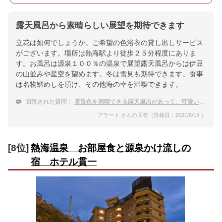
露天風呂から素晴らしい展望を期待できます
立花は如何でしょうか。ご希望の色浴衣の貸し出しサービス
がございます。場所は熱海駅より徒歩２５分程度にありま
す。お風呂は源泉１００％の温泉で展望露天風呂からは伊豆
の山並みや星空を望めます。冬は雪見も期待できます。食事
は名物鯛めしを頂け、その他海の幸を満喫できます。
回答された質問：
雪景色を満喫できる露天風呂があって、可愛い浴衣のレンタルがある
アラート さんの回答（投稿日：2021/6/13 ）
[8位]
熱海温泉 お部屋食と源泉かけ流しの
宿 ホテル貫一