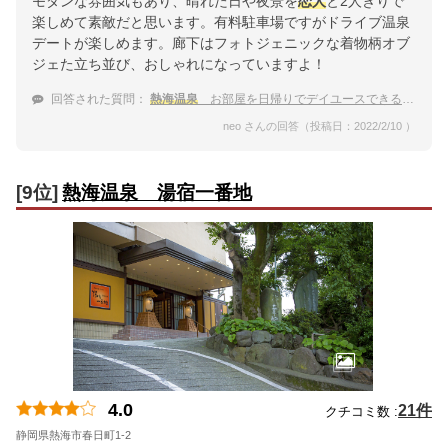
モダンな雰囲気もあり、晴れた日や夜景を
恋人
と2人きりで
楽しめて素敵だと思います。有料駐車場ですがドライブ温泉
デートが楽しめます。廊下はフォトジェニックな着物柄オブ
ジェた立ち並び、おしゃれになっていますよ！
回答された質問：
熱海温泉
お部屋を日帰りでデイユースできる温泉宿 彼氏と2人で行きます。
neo さんの回答（投稿日：2022/2/10 ）
[9位]
熱海温泉 湯宿一番地
4.0
21件
クチコミ数 :
静岡県熱海市春日町1-2
地図