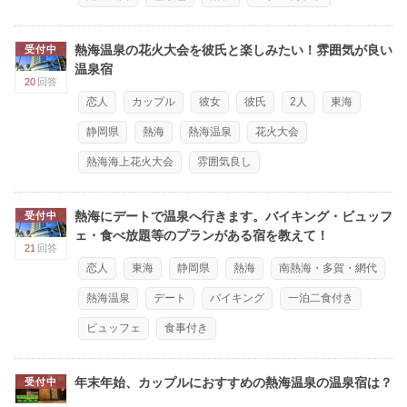
熱海温泉の花火大会を彼氏と楽しみたい！雰囲気が良い
受付中
温泉宿
20
回答
恋人
カップル
彼女
彼氏
2人
東海
静岡県
熱海
熱海温泉
花火大会
熱海海上花火大会
雰囲気良し
熱海にデートで温泉へ行きます。バイキング・ビュッフ
受付中
ェ・食べ放題等のプランがある宿を教えて！
21
回答
恋人
東海
静岡県
熱海
南熱海・多賀・網代
熱海温泉
デート
バイキング
一泊二食付き
ビュッフェ
食事付き
年末年始、カップルにおすすめの熱海温泉の温泉宿は？
受付中