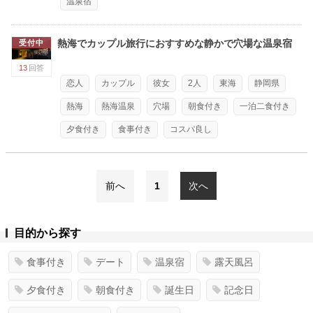
温泉宿
熱海でカップル旅行におすすめな静かで穴場な温泉宿
受付中
13
回答
恋人
カップル
彼女
2人
東海
静岡県
熱海
熱海温泉
穴場
朝食付き
一泊二食付き
夕食付き
食事付き
コスパ良し
前へ
1
次へ
目的から探す
食事付き
デート
温泉宿
露天風呂
夕食付き
朝食付き
誕生日
記念日