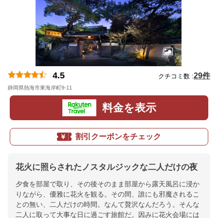
4.5
29件
クチコミ数 :
静岡県熱海市東海岸町9-11
地図
料金を表示
割引クーポンをチェック
花火に照らされたノスタルジックな二人だけの夜
夕食を部屋で取り、その後そのまま部屋から露天風呂に浸か
りながら、優雅に花火を観る。その間、誰にも邪魔されるこ
との無い、二人だけの時間。なんて贅沢なんだろう。そんな
二人に取って大事な日に過ごす旅館だ。因みに花火会場には