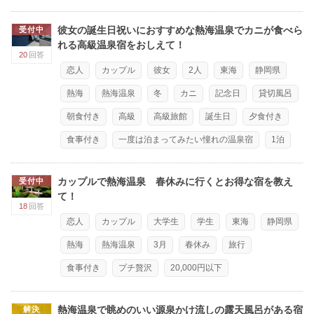
彼女の誕生日祝いにおすすめな熱海温泉でカニが食べら
受付中
れる高級温泉宿をおしえて！
20
回答
恋人
カップル
彼女
2人
東海
静岡県
熱海
熱海温泉
冬
カニ
記念日
貸切風呂
朝食付き
高級
高級旅館
誕生日
夕食付き
食事付き
一度は泊まってみたい憧れの温泉宿
1泊
カップルで熱海温泉 春休みに行くとお得な宿を教え
受付中
て！
18
回答
恋人
カップル
大学生
学生
東海
静岡県
熱海
熱海温泉
3月
春休み
旅行
食事付き
プチ贅沢
20,000円以下
熱海温泉で眺めのいい源泉かけ流しの露天風呂がある宿
解決