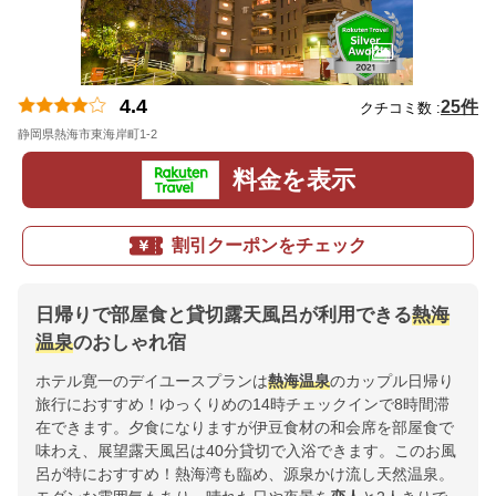
4.4
25件
クチコミ数 :
静岡県熱海市東海岸町1-2
地図
料金を表示
割引クーポンをチェック
日帰りで部屋食と貸切露天風呂が利用できる
熱海
温泉
のおしゃれ宿
ホテル寛一のデイユースプランは
熱海温泉
のカップル日帰り
旅行におすすめ！ゆっくりめの14時チェックインで8時間滞
在できます。夕食になりますが伊豆食材の和会席を部屋食で
味わえ、展望露天風呂は40分貸切で入浴できます。このお風
呂が特におすすめ！熱海湾も臨め、源泉かけ流し天然温泉。