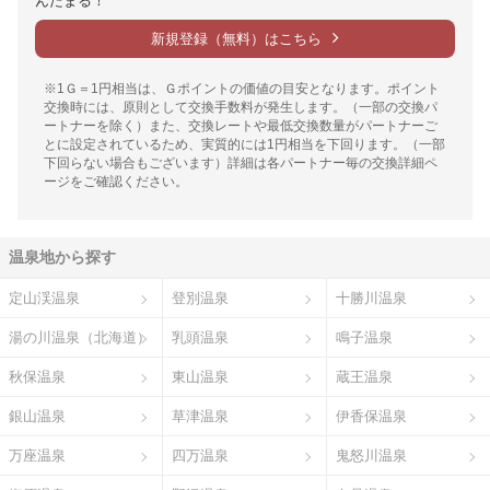
んたまる！
新規登録（無料）はこちら
※1Ｇ＝1円相当は、Ｇポイントの価値の目安となります。ポイント
交換時には、原則として交換手数料が発生します。（一部の交換パ
ートナーを除く）また、交換レートや最低交換数量がパートナーご
とに設定されているため、実質的には1円相当を下回ります。（一部
下回らない場合もございます）詳細は各パートナー毎の交換詳細ペ
ージをご確認ください。
温泉地から探す
定山渓温泉
登別温泉
十勝川温泉
湯の川温泉（北海道）
乳頭温泉
鳴子温泉
秋保温泉
東山温泉
蔵王温泉
銀山温泉
草津温泉
伊香保温泉
万座温泉
四万温泉
鬼怒川温泉