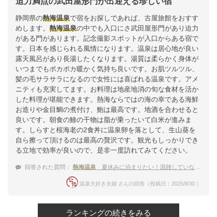
迫力満点の武田屋形門が出迎える珍しい宿
静岡県の
熱海温泉
で宿をお探しであれば、古屋旅館をおすす
めします。
熱海温泉
の中でも入口にさ武田屋形門があり迫力
がある門があります。記念撮影スポットが入口からある宿で
す。日本を感じられる風情になります。温泉は居心地が良い
露天風呂があり長湯したくなります。湯質は柔らかく身体が
いつまでもポカポカ暖かく気持ち良いです。お肌ツルツル、
髪の毛サラサラになるので女性には喜ばれる温泉です。アメ
ニティも充実してます。お料理は地産地消の旬な食材を活か
した料理が堪能できます。熱海ならではの海の幸である海鮮
お造りや金目鯛の煮付け、鮑は最高です。地酒を合わせると
良いです。朝食の鯵の干物は脂が乗ったいて白米が進みま
す。しらすと桜海老の2食丼に温泉卵を落として、生山葵を
自ら擦って頂けるのは最高の贅沢です。観光もしっかりでき
る立地で効率が良いので、是非一度訪れてみてください。
回答された質問：
熱海温泉
夏休みに泊まりたい！混雑していない穴場な宿
温泉大好き夫婦 さんの回答（投稿日：2025/8/30 ）
ランキングの続きをみる