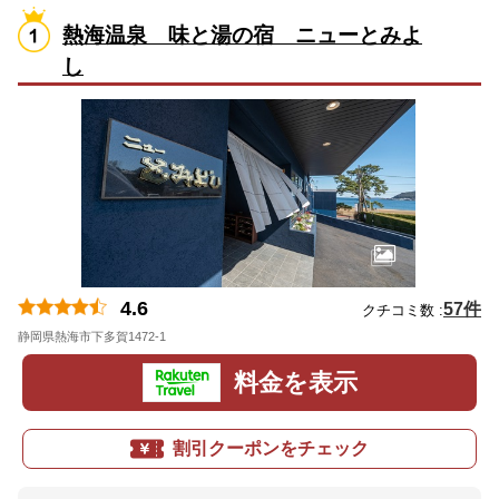
熱海温泉 味と湯の宿 ニューとみよ
し
4.6
57件
クチコミ数 :
静岡県熱海市下多賀1472-1
地図
料金を表示
割引クーポンをチェック