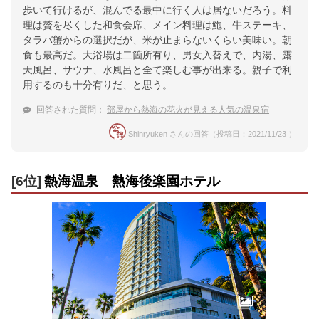
歩いて行けるが、混んでる最中に行く人は居ないだろう。料
理は贅を尽くした和食会席、メイン料理は鮑、牛ステーキ、
タラバ蟹からの選択だが、米が止まらないくらい美味い。朝
食も最高だ。大浴場は二箇所有り、男女入替えで、内湯、露
天風呂、サウナ、水風呂と全て楽しむ事が出来る。親子で利
用するのも十分有りだ、と思う。
回答された質問：
部屋から熱海の花火が見える人気の温泉宿
Shinryuken さんの回答（投稿日：2021/11/23 ）
[6位]
熱海温泉 熱海後楽園ホテル