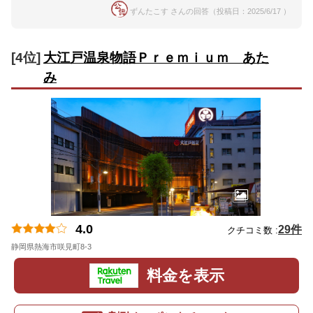
ずんたこす さんの回答（投稿日：2025/6/17 ）
[4位]
大江戸温泉物語Ｐｒｅｍｉｕｍ あた
み
4.0
29件
クチコミ数 :
静岡県熱海市咲見町8-3
地図
料金を表示