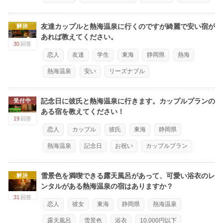
友達カップルと熱海温泉に行くのですが綺麗で安い宿が
解決
あれば教えてください。
30
回答
恋人
友達
学生
東海
静岡県
熱海
熱海温泉
安い
リーズナブル
記念日に彼氏と熱海温泉に行きます。カップルプランの
受付中
ある宿を教えてください！
19
回答
恋人
カップル
彼氏
東海
静岡県
熱海温泉
記念日
お祝い
カップルプラン
雪景色を満喫できる露天風呂があって、可愛い浴衣のレ
解決
ンタルがある熱海温泉の宿はありますか？
31
回答
恋人
彼女
東海
静岡県
熱海温泉
露天風呂
雪景色
浴衣
10,000円以下