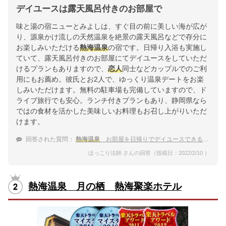
デイユースは露天風呂付きのお部屋で
味と湯の宿ニューとみよしは、すぐ目の前に美しい海が広が
り、源泉かけ流しの天然温泉を絶景の露天風呂などで存分に
お楽しみいただける
熱海温泉
の宿です。日帰り入浴も実施し
ていて、露天風呂付きのお部屋にてデイユースをしていただ
けるプランもありますので、
恋人
同士などカップルでのご利
用にもお薦め。彼氏とお2人で、ゆっくり温泉デートをお楽
しみいただけます。無料の駐車場も完備していますので、ド
ライブ旅行でも安心。ランチ付きプランもあり、静岡県なら
ではの食材を活かした美味しいお料理もお召し上がりいただ
けます。
回答された質問：
熱海温泉
お部屋を日帰りでデイユースできる温泉宿 彼氏と2人で行きます。
ほっこり法師 さんの回答（投稿日：2022/2/10 ）
熱海温泉 月の栖 熱海聚楽ホテル