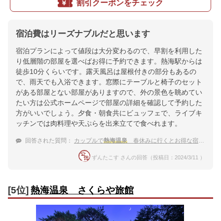
割引クーポンをチェック
宿泊費はリーズナブルだと思います
宿泊プランによって値段は大分変わるので、早割を利用した
り低層階の部屋を選べばお得に予約できます。熱海駅からは
徒歩10分くらいです。露天風呂は屋根付きの部分もあるの
で、雨天でも入浴できます。窓際にテーブルと椅子のセット
がある部屋とない部屋がありますので、外の景色を眺めてい
たい方は公式ホームページで部屋の詳細を確認して予約した
方がいいでしょう。夕食・朝食共にビュッフェで、ライブキ
ッチンでは肉料理や天ぷらを出来立てで食べれます。
回答された質問：
カップルで
熱海温泉
春休みに行くとお得な宿を教えて！
ずんたこす さんの回答（投稿日：2024/3/11 ）
[5位]
熱海温泉 さくらや旅館