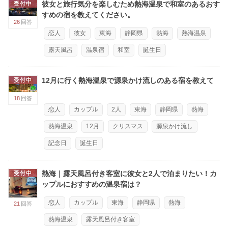
彼女と旅行気分を楽しむため熱海温泉で和室のあるおす
受付中
すめの宿を教えてください。
26
回答
恋人
彼女
東海
静岡県
熱海
熱海温泉
露天風呂
温泉宿
和室
誕生日
12月に行く熱海温泉で源泉かけ流しのある宿を教えて
受付中
18
回答
恋人
カップル
2人
東海
静岡県
熱海
熱海温泉
12月
クリスマス
源泉かけ流し
記念日
誕生日
熱海｜露天風呂付き客室に彼女と2人で泊まりたい！カ
受付中
ップルにおすすめの温泉宿は？
恋人
カップル
東海
静岡県
熱海
21
回答
熱海温泉
露天風呂付き客室