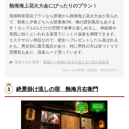
熱海海上花火大会にぴったりのプラン！
海側和室宿泊プランなら部屋から熱海海上花火大会が見られ
て、朝食と夕食どちらも部屋食OK、檜の貸切風呂もありま
す！カップル2人だけの空間で食事が楽しめるし、神経痛や
美肌に効くといわれる泉質でじっくり温泉を満喫できます。
エステサロン併設なので、彼女へプレゼントしたら喜ばれる
かも。男女別に露天風呂があり、特に男性の方は岩づくりで
雰囲気もあり、温泉ムード漂っています。
回答された質問：
部屋から熱海の花火が見える人気の温泉宿
neo さんの回答（投稿日：2021/11/12 ）
絶景掛け流しの宿 熱海月右衛門