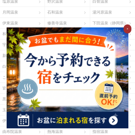
塩原温泉
野沢温泉
白骨温泉
月岡温泉
石和温泉
湯河原温泉
伊東温泉
修善寺温泉
下田温泉（静岡県）
×
和倉温泉
山中温泉
あわら温泉
宇奈月温泉
下呂温泉
平湯温泉
新穂高温泉
城崎温泉
有馬温泉
白浜温泉
勝浦温泉
道後温泉
こんぴら温泉
三朝温泉
玉造温泉
皆生温泉
湯原温泉
別府温泉
黒川温泉
霧島温泉
酸ヶ湯温泉
玉川温泉
日光湯元温泉
箱根温泉
伊勢・鳥羽温泉
志摩温泉
大歩危祖谷温泉
由布院温泉
熱海温泉
指宿温泉