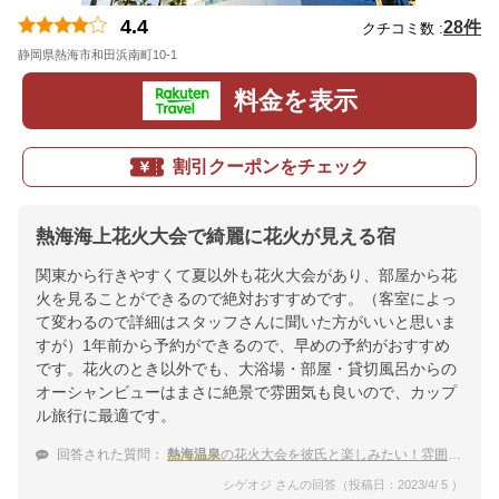
4.4
28件
クチコミ数 :
静岡県熱海市和田浜南町10-1
地図
料金を表示
割引クーポンをチェック
熱海海上花火大会で綺麗に花火が見える宿
関東から行きやすくて夏以外も花火大会があり、部屋から花
火を見ることができるので絶対おすすめです。（客室によっ
て変わるので詳細はスタッフさんに聞いた方がいいと思いま
すが）1年前から予約ができるので、早めの予約がおすすめ
です。花火のとき以外でも、大浴場・部屋・貸切風呂からの
オーシャンビューはまさに絶景で雰囲気も良いので、カップ
ル旅行に最適です。
回答された質問：
熱海温泉
の花火大会を彼氏と楽しみたい！雰囲気が良い温泉宿
シゲオジ さんの回答（投稿日：2023/4/ 5 ）