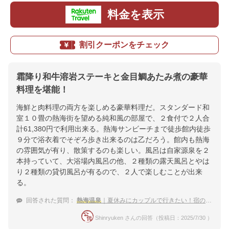
料金を表示
割引クーポンをチェック
霜降り和牛溶岩ステーキと金目鯛あたみ煮の豪華
料理を堪能！
海鮮と肉料理の両方を楽しめる豪華料理だ。スタンダード和
室１０畳の熱海街を望める純和風の部屋で、２食付で２人合
計61,380円で利用出来る。熱海サンビーチまで徒歩館内徒歩
９分で浴衣着でそぞろ歩き出来るのは乙だろう。館内も熱海
の雰囲気が有り、散策するのも楽しい。風呂は自家源泉を２
本持っていて、大浴場内風呂の他、２種類の露天風呂とやは
り２種類の貸切風呂が有るので、２人で楽しむことが出来
る。
回答された質問：
熱海温泉
｜夏休みにカップルで行きたい！宿のおすすめは？
Shinryuken さんの回答（投稿日：2025/7/30 ）