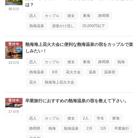
は？
30
回答
恋人
カップル
彼女
東海
静岡県
熱海温泉
源泉かけ流し
20,000円以下
熱海海上花火大会に便利な熱海温泉の宿をカップルで楽
受付中
しみたい！
恋人
カップル
彼女
東海
静岡県
熱海
13
回答
熱海温泉
8月
花火大会
温泉
温泉宿
花火
熱海海上花火大会
卒業旅行におすすめの熱海温泉の宿を教えて下さい。
受付中
17
回答
恋人
カップル
彼女
2人
学生
東海
静岡県
熱海
熱海温泉
2月
3月
卒業旅行