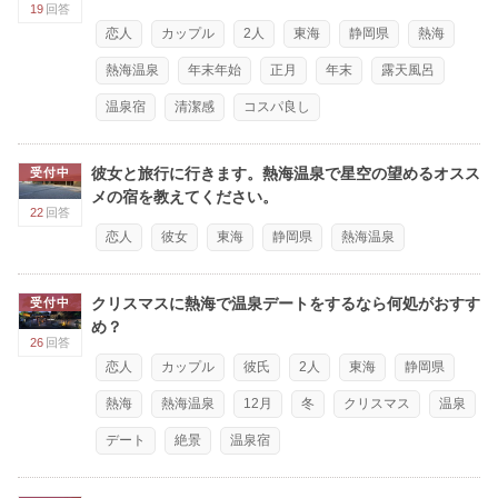
19
回答
恋人
カップル
2人
東海
静岡県
熱海
熱海温泉
年末年始
正月
年末
露天風呂
温泉宿
清潔感
コスパ良し
彼女と旅行に行きます。熱海温泉で星空の望めるオスス
受付中
メの宿を教えてください。
22
回答
恋人
彼女
東海
静岡県
熱海温泉
クリスマスに熱海で温泉デートをするなら何処がおすす
受付中
め？
26
回答
恋人
カップル
彼氏
2人
東海
静岡県
熱海
熱海温泉
12月
冬
クリスマス
温泉
デート
絶景
温泉宿