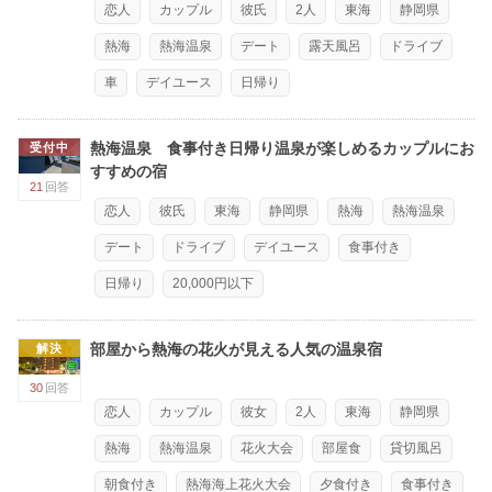
恋人
カップル
彼氏
2人
東海
静岡県
熱海
熱海温泉
デート
露天風呂
ドライブ
車
デイユース
日帰り
熱海温泉 食事付き日帰り温泉が楽しめるカップルにお
受付中
すすめの宿
21
回答
恋人
彼氏
東海
静岡県
熱海
熱海温泉
デート
ドライブ
デイユース
食事付き
日帰り
20,000円以下
部屋から熱海の花火が見える人気の温泉宿
解決
30
回答
恋人
カップル
彼女
2人
東海
静岡県
熱海
熱海温泉
花火大会
部屋食
貸切風呂
朝食付き
熱海海上花火大会
夕食付き
食事付き