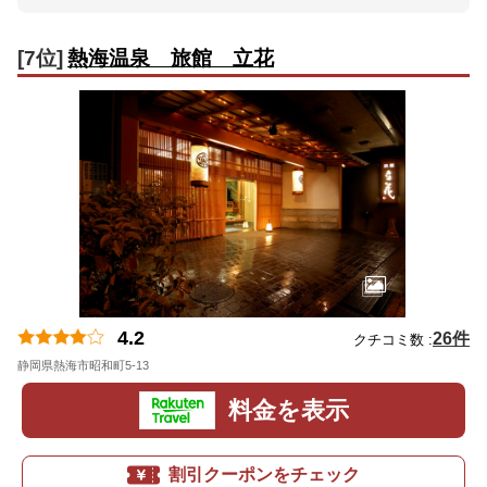
[7位]
熱海温泉 旅館 立花
4.2
26件
クチコミ数 :
静岡県熱海市昭和町5-13
地図
料金を表示
割引クーポンをチェック