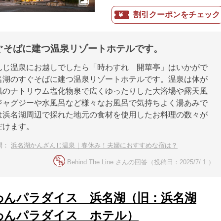
割引クーポンをチェック
ぐそばに建つ温泉リゾートホテルです。
んじ温泉にお越しでしたら「時わすれ 開華亭」はいかがで
名湖のすぐそばに建つ温泉リゾートホテルです。温泉は体が
肌のナトリウム塩化物泉で広くゆったりした大浴場や露天風
ジャグジーや水風呂など様々なお風呂で気持ちよく湯あみで
は浜名湖周辺で採れた地元の食材を使用したお料理の数々が
だけます。
問：
浜名湖かんざんじ温泉｜春休み！夫婦におすすめな宿は？
Behind The Line さんの回答（投稿日：2025/7/ 1 ）
わんパラダイス 浜名湖（旧：浜名湖
わんパラダイス ホテル）