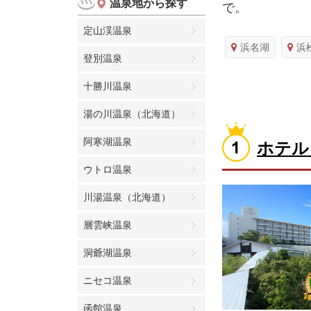
温泉地から探す
で。
定山渓温泉
浜名湖
浜
登別温泉
十勝川温泉
湯の川温泉（北海道）
阿寒湖温泉
ホテル
ウトロ温泉
川湯温泉（北海道）
層雲峡温泉
洞爺湖温泉
ニセコ温泉
函館温泉