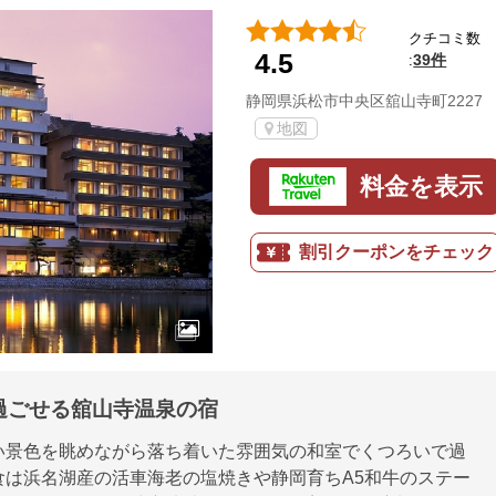
クチコミ数
4.5
39件
:
静岡県浜松市中央区舘山寺町2227
地図
料金を表示
割引クーポンをチェック
過ごせる舘山寺温泉の宿
い景色を眺めながら落ち着いた雰囲気の和室でくつろいで過
食は浜名湖産の活車海老の塩焼きや静岡育ちA5和牛のステー