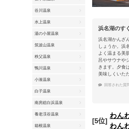
谷川温泉
水上温泉
浜名湖のす
湯の小屋温泉
浜名湖かんざ
筑波山温泉
しょうか。浜
よく温まる美
秩父温泉
呂やサウナや
きます。夕食
鴨川温泉
美味しくいた
小湊温泉
回答された質
白子温泉
南房総白浜温泉
わん
養老渓谷温泉
[5位]
わん
箱根温泉