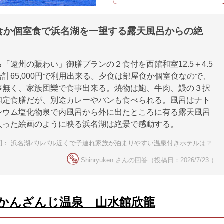
食か個室食で浜名湖を一望する露天風呂からの絶
「遠州の賑わい」御膳プランの２食付を西館和室12.5＋4.5
計65,000円で利用出来る。夕食は部屋食か個室食なので、
事無く、家族団欒で食事出来る。焼物は鮑、牛肉、鰻の３択
和定食膳だが、別途カレーやパンも食べられる。風呂はナト
シウム塩化物泉で内風呂から外に出たところに有る露天風呂
入った絵画のように映る浜名湖は絶景で感動する。
問：
浜名湖パルパル近くで子連れ家族が泊まりやすい温泉付きホテルは？
Shinryuken さんの回答（投稿日：2026/7/23 ）
かんざんじ温泉 山水館欣龍