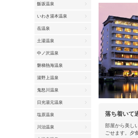
飯坂温泉
いわき湯本温泉
岳温泉
土湯温泉
中ノ沢温泉
磐梯熱海温泉
湯野上温泉
鬼怒川温泉
日光湯元温泉
落ち着いて
塩原温泉
部屋から美し
川治温泉
ごせます。夕