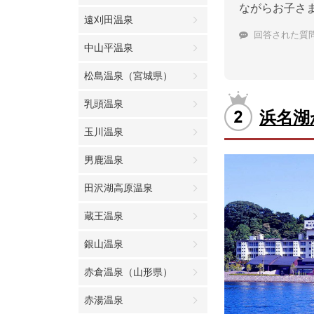
ながらお子さ
遠刈田温泉
回答された質
中山平温泉
松島温泉（宮城県）
乳頭温泉
浜名湖
玉川温泉
男鹿温泉
田沢湖高原温泉
蔵王温泉
銀山温泉
赤倉温泉（山形県）
赤湯温泉