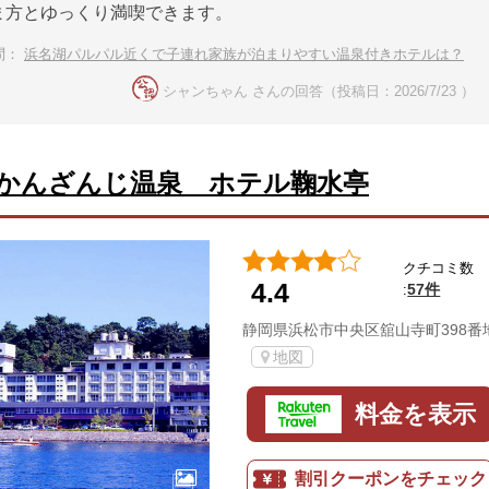
ま方とゆっくり満喫できます。
問：
浜名湖パルパル近くで子連れ家族が泊まりやすい温泉付きホテルは？
シャンちゃん さんの回答（投稿日：2026/7/23 ）
かんざんじ温泉 ホテル鞠水亭
クチコミ数
4.4
57件
:
静岡県浜松市中央区舘山寺町398番
地図
料金を表示
割引クーポンをチェック