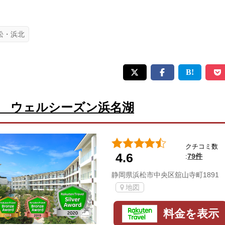
松・浜北
 ウェルシーズン浜名湖
クチコミ数
4.6
79件
:
静岡県浜松市中央区舘山寺町1891
地図
料金を表示