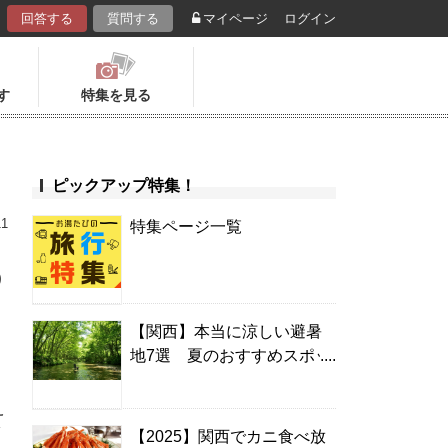
回答する
質問する
マイページ
ログイン
す
特集を見る
ピックアップ特集！
11
特集ページ一覧
の
【関西】本当に涼しい避暑
地7選 夏のおすすめスポッ
キ
ト＆温泉宿
え
【2025】関西でカニ食べ放