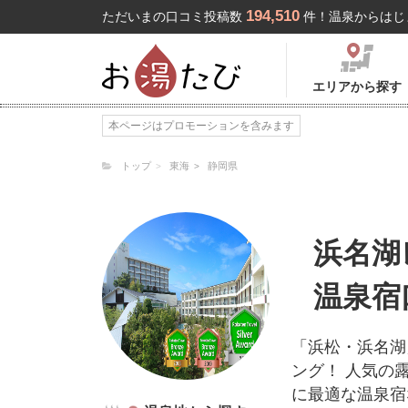
194,510
ただいまの口コミ投稿数
件！温泉からはじ
エリアから探す
本ページはプロモーションを含みます
トップ
東海
静岡県
浜名湖
温泉宿
「浜松・浜名湖
ング！ 人気の
に最適な温泉宿