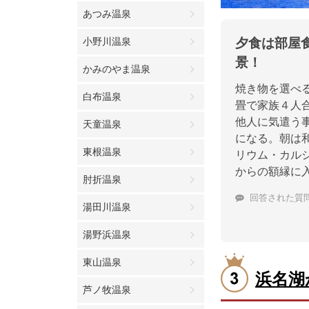
あつみ温泉
小野川温泉
夕食は部屋
景！
かみのやま温泉
焼き物を選べる
白布温泉
畳で家族４人合
他人に気遣う
天童温泉
になる。朝は
東根温泉
リウム・カル
からの額縁に
肘折温泉
回答された質
湯田川温泉
湯野浜温泉
東山温泉
浜名湖
芦ノ牧温泉