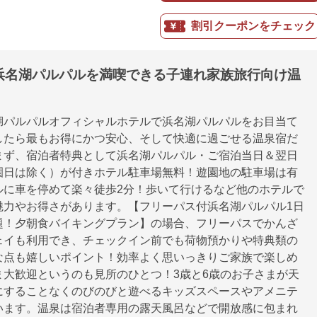
割引クーポンをチェック
浜名湖パルパルを満喫できる子連れ家族旅行向け温
湖パルパルオフィシャルホテルで浜名湖パルパルをお目当て
したら最もお得にかつ安心、そして快適に過ごせる温泉宿だ
まず、宿泊者特典として浜名湖パルパル・ご宿泊当日＆翌日
園日は除く）が付きホテル駐車場無料！遊園地の駐車場は有
ルに車を停めて楽々徒歩2分！歩いて行けるなど他のホテルで
魅力やお得さがあります。【フリーパス付浜名湖パルパル1日
題！夕朝食バイキングプラン】の場合、フリーパスでかんざ
ェイも利用でき、チェックイン前でも荷物預かりや特典類の
な点も嬉しいポイント！効率よく思いっきりご家族で楽しめ
ま大歓迎というのも見所のひとつ！3歳と6歳のお子さまが天
にすることなくのびのびと遊べるキッズスペースやアメニテ
います。温泉は宿泊者専用の露天風呂などで開放感に包まれ