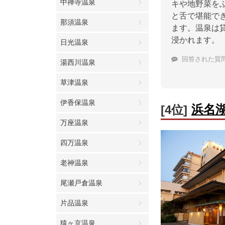
中禅寺温泉
キや地野菜を
と舌で堪能で
那須温泉
ます。温泉は
浸かれます。
日光温泉
回答された質
湯西川温泉
草津温泉
伊香保温泉
浜名
[4位]
万座温泉
四万温泉
老神温泉
尾瀬戸倉温泉
片品温泉
猿ヶ京温泉