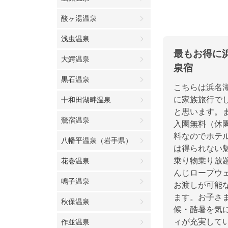
酸ヶ湯温泉
浅虫温泉
最もお得に
大鰐温泉
泉宿
黒石温泉
こちらは浜名
に家族旅行で
十和田湖畔温泉
と思います。
鶯宿温泉
入園無料（休
料なのでホテ
八幡平温泉（岩手県）
は得られない
乗り物乗り放
花巻温泉
んじロープウ
鳴子温泉
お渡しが可能
ます。お子さ
秋保温泉
候・酷暑を気
ィが充実して
作並温泉