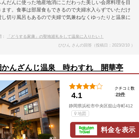
ふんだんに使った地産地消にこだわった美しい会席料理を目
きます。食事は部屋食もできるので夫婦水入らずでいただけ
貸し切り風呂もあるので夫婦で気兼ねなくゆったりと温泉に
問：
「どうする家康」の聖地巡礼をして温泉に入りたい！
ひひん さんの回答（投稿日：2023/2/10 ）
湖かんざんじ温泉 時わすれ 開華亭
クチコミ数
4.1
29件
:
静岡県浜松市中央区舘山寺町412
地図
料金を表示