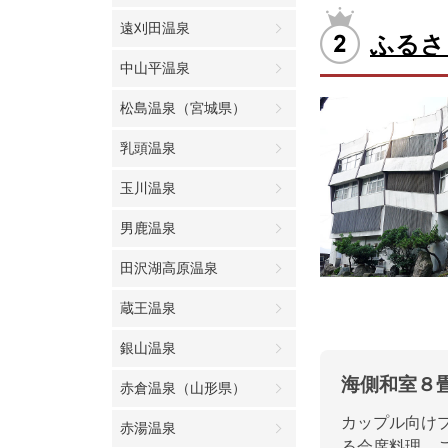
遠刈田温泉
ふるさ
中山平温泉
松島温泉（宮城県）
乳頭温泉
玉川温泉
男鹿温泉
田沢湖高原温泉
蔵王温泉
銀山温泉
海側和室８
赤倉温泉（山形県）
カップル向け
赤湯温泉
る会席料理。