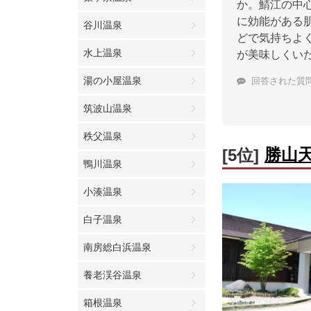
か。鯖江の中
に効能がある
谷川温泉
どで気持ちよ
水上温泉
が美味しくい
湯の小屋温泉
回答された質
筑波山温泉
秩父温泉
勝山
[5位]
鴨川温泉
小湊温泉
白子温泉
南房総白浜温泉
養老渓谷温泉
箱根温泉