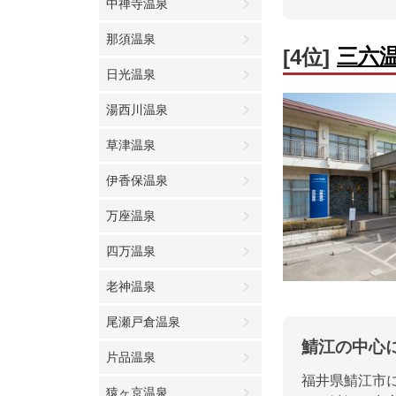
中禅寺温泉
那須温泉
三六
[4位]
日光温泉
湯西川温泉
草津温泉
伊香保温泉
万座温泉
四万温泉
老神温泉
尾瀬戸倉温泉
鯖江の中心
片品温泉
福井県鯖江市
猿ヶ京温泉