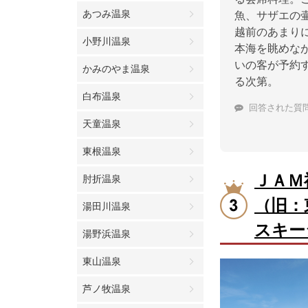
あつみ温泉
魚、サザエの
越前のあまり
小野川温泉
本海を眺めなが
いの客が予約
かみのやま温泉
る次第。
白布温泉
回答された質
天童温泉
東根温泉
ＪＡＭ
肘折温泉
（旧：
湯田川温泉
スキー
湯野浜温泉
東山温泉
芦ノ牧温泉