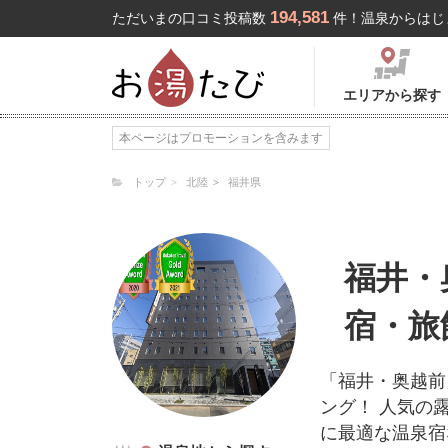
194,581
ただいまの口コミ投稿数
件！温泉からはじ
エリアから探す
本ページはプロモーションを含みます
トップ
北陸
福井県
福井・
宿・旅
「福井・奥越前
ング！ 人気の
に最適な温泉宿