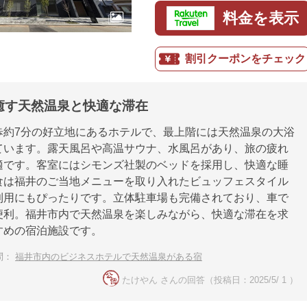
料金を表示
割引クーポンをチェック
癒す天然温泉と快適な滞在
歩約7分の好立地にあるホテルで、最上階には天然温泉の大浴
ています。露天風呂や高温サウナ、水風呂があり、旅の疲れ
適です。客室にはシモンズ社製のベッドを採用し、快適な睡
食は福井のご当地メニューを取り入れたビュッフェスタイル
利用にもぴったりです。立体駐車場も完備されており、車で
便利。福井市内で天然温泉を楽しみながら、快適な滞在を求
すめの宿泊施設です。
問：
福井市内のビジネスホテルで天然温泉がある宿
たけやん さんの回答（投稿日：2025/5/ 1 ）