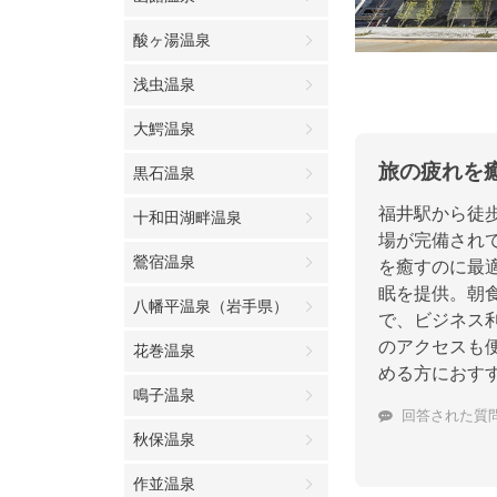
酸ヶ湯温泉
浅虫温泉
大鰐温泉
旅の疲れを
黒石温泉
福井駅から徒
十和田湖畔温泉
場が完備され
鶯宿温泉
を癒すのに最
眠を提供。朝
八幡平温泉（岩手県）
で、ビジネス
のアクセスも
花巻温泉
める方におす
鳴子温泉
回答された質
秋保温泉
作並温泉