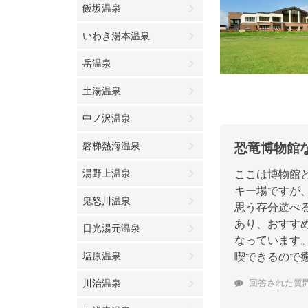
飯坂温泉
いわき湯本温泉
岳温泉
土湯温泉
中ノ沢温泉
磐梯熱海温泉
恐竜博物館
湯野上温泉
ここは博物館
キー場ですが
鬼怒川温泉
思う存分遊べ
あり、おすす
日光湯元温泉
なっています
塩原温泉
喫できるので
川治温泉
回答された質