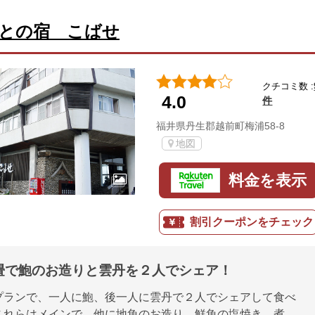
との宿 こばせ
クチコミ数 :
4.0
件
福井県丹生郡越前町梅浦58-8
地図
料金を表示
割引クーポンをチェック
畳で鮑のお造りと雲丹を２人でシェア！
プランで、一人に鮑、後一人に雲丹で２人でシェアして食べ
これらはメインで、他に地魚のお造り、鮮魚の塩焼き、煮