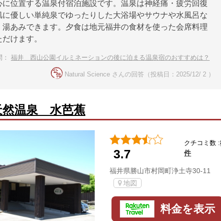
心に位置する温泉付宿泊施設です。温泉は神経痛・疲労回復
肌に優しい単純泉でゆったりした大浴場やサウナや水風呂な
く湯あみできます。夕食は地元福井の食材を使った会席料理
ただけます。
問：
福井 西山公園イルミネーションの後に泊まる温泉宿のおすすめは？
Natural Science さんの回答（投稿日：2025/12/ 2 ）
天然温泉 水芭蕉
クチコミ数 :
3.7
件
福井県勝山市村岡町浄土寺30-11
地図
料金を表示