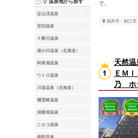
温泉地から探す
で。
定山渓温泉
福井市・鯖江市
登別温泉
十勝川温泉
湯の川温泉（北海道）
天然温
阿寒湖温泉
ＥＭＩ
ウトロ温泉
乃 ホ
川湯温泉（北海道）
層雲峡温泉
洞爺湖温泉
ニセコ温泉
函館温泉