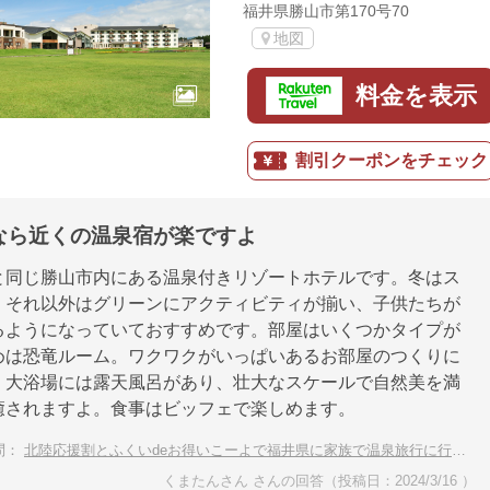
福井県勝山市第170号70
地図
料金を表示
割引クーポンをチェック
なら近くの温泉宿が楽ですよ
と同じ勝山市内にある温泉付きリゾートホテルです。冬はス
、それ以外はグリーンにアクティビティが揃い、子供たちが
るようになっていておすすめです。部屋はいくつかタイプが
めは恐竜ルーム。ワクワクがいっぱいあるお部屋のつくりに
。大浴場には露天風呂があり、壮大なスケールで自然美を満
癒されますよ。食事はビッフェで楽しめます。
問：
北陸応援割とふくいdeお得いこーよで福井県に家族で温泉旅行に行くならどの宿？
くまたんさん さんの回答（投稿日：2024/3/16 ）