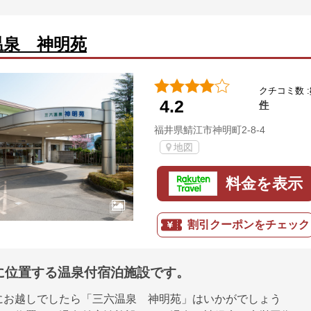
温泉 神明苑
クチコミ数 :
4.2
件
福井県鯖江市神明町2-8-4
地図
料金を表示
割引クーポンをチェック
に位置する温泉付宿泊施設です。
にお越しでしたら「三六温泉 神明苑」はいかがでしょう