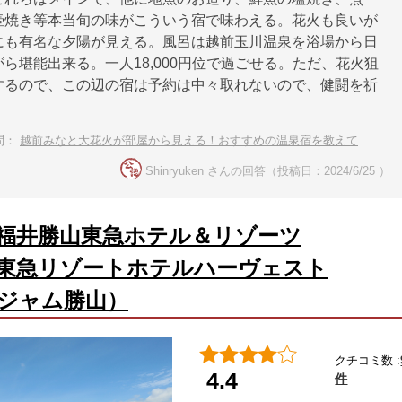
壷焼き等本当旬の味がこういう宿で味わえる。花火も良いが
にも有名な夕陽が見える。風呂は越前玉川温泉を浴場から日
ら堪能出来る。一人18,000円位で過ごせる。ただ、花火狙
するので、この辺の宿は予約は中々取れないので、健闘を祈
問：
越前みなと大花火が部屋から見える！おすすめの温泉宿を教えて
Shinryuken さんの回答（投稿日：2024/6/25 ）
福井勝山東急ホテル＆リゾーツ
東急リゾートホテルハーヴェスト
ジャム勝山）
クチコミ数 :
4.4
件