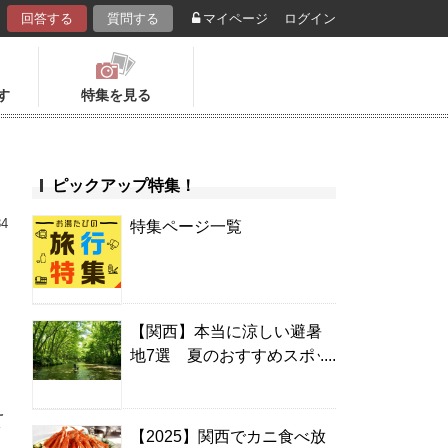
回答する
質問する
マイページ
ログイン
す
特集を見る
ピックアップ特集！
34
特集ページ一覧
【関西】本当に涼しい避暑
地7選 夏のおすすめスポッ
キ
ト＆温泉宿
え
【2025】関西でカニ食べ放