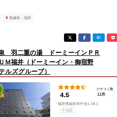
奥越前・池田
泉 羽二重の湯 ドーミーインＰＲ
ＵＭ福井（ドーミーイン・御宿野
テルズグループ）
クチコミ数
4.5
11件
:
福井県福井市中央1-18-1
地図