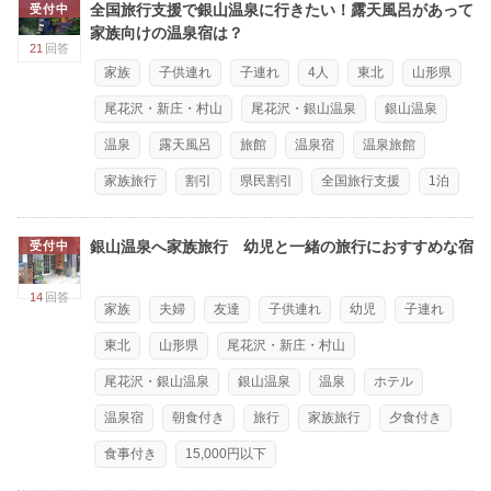
全国旅行支援で銀山温泉に行きたい！露天風呂があって
受付中
家族向けの温泉宿は？
21
回答
家族
子供連れ
子連れ
4人
東北
山形県
尾花沢・新庄・村山
尾花沢・銀山温泉
銀山温泉
温泉
露天風呂
旅館
温泉宿
温泉旅館
家族旅行
割引
県民割引
全国旅行支援
1泊
銀山温泉へ家族旅行 幼児と一緒の旅行におすすめな宿
受付中
14
回答
家族
夫婦
友達
子供連れ
幼児
子連れ
東北
山形県
尾花沢・新庄・村山
尾花沢・銀山温泉
銀山温泉
温泉
ホテル
温泉宿
朝食付き
旅行
家族旅行
夕食付き
食事付き
15,000円以下