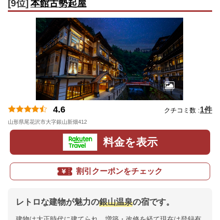
[9位]
本館古勢起屋
4.6
1件
クチコミ数 :
山形県尾花沢市大字銀山新畑412
地図
料金を表示
割引クーポンをチェック
レトロな建物が魅力の
銀山温泉
の宿です。
建物は大正時代に建てられ、増築・改修を経て現在は登録有