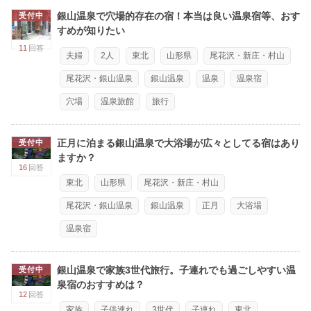
銀山温泉で穴場的存在の宿！本当は良い温泉宿等、おす
受付中
すめが知りたい
11
回答
夫婦
2人
東北
山形県
尾花沢・新庄・村山
尾花沢・銀山温泉
銀山温泉
温泉
温泉宿
穴場
温泉旅館
旅行
正月に泊まる銀山温泉で大浴場が広々としてる宿はあり
受付中
ますか？
16
回答
東北
山形県
尾花沢・新庄・村山
尾花沢・銀山温泉
銀山温泉
正月
大浴場
温泉宿
銀山温泉で家族3世代旅行。子連れでも過ごしやすい温
受付中
泉宿のおすすめは？
12
回答
家族
子供連れ
3世代
子連れ
東北