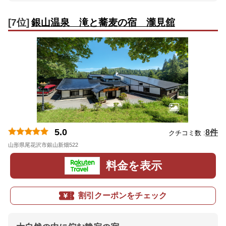
[7位]
銀山温泉 滝と蕎麦の宿 瀧見舘
5.0
8件
クチコミ数 :
山形県尾花沢市銀山新畑522
地図
料金を表示
割引クーポンをチェック