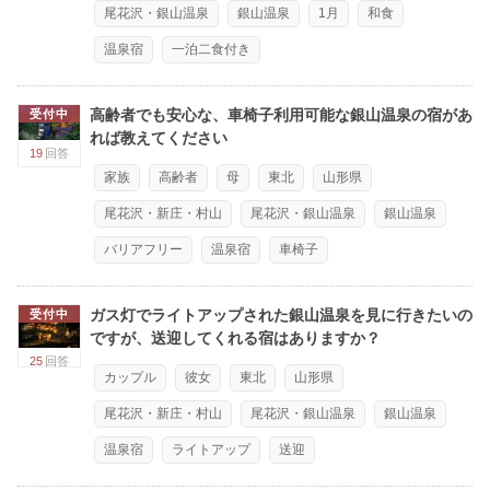
尾花沢・銀山温泉
銀山温泉
1月
和食
温泉宿
一泊二食付き
高齢者でも安心な、車椅子利用可能な銀山温泉の宿があ
受付中
れば教えてください
19
回答
家族
高齢者
母
東北
山形県
尾花沢・新庄・村山
尾花沢・銀山温泉
銀山温泉
バリアフリー
温泉宿
車椅子
ガス灯でライトアップされた銀山温泉を見に行きたいの
受付中
ですが、送迎してくれる宿はありますか？
25
回答
カップル
彼女
東北
山形県
尾花沢・新庄・村山
尾花沢・銀山温泉
銀山温泉
温泉宿
ライトアップ
送迎