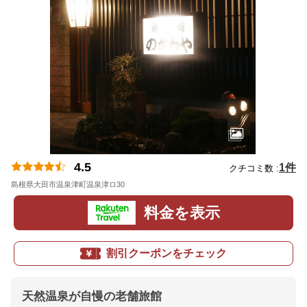
4.5
1件
クチコミ数 :
島根県大田市温泉津町温泉津ロ30
地図
料金を表示
割引クーポンをチェック
天然温泉が自慢の老舗旅館