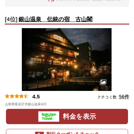
[4位]
銀山温泉 伝統の宿 古山閣
4.5
56件
クチコミ数 :
山形県尾花沢市銀山温泉423
地図
料金を表示