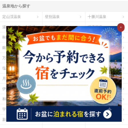
温泉地から探す
定山渓温泉
登別温泉
十勝川温泉
湯の川温泉（北海道）
乳頭温泉
鳴子温泉
×
秋保温泉
東山温泉
蔵王温泉
銀山温泉
草津温泉
伊香保温泉
万座温泉
四万温泉
鬼怒川温泉
塩原温泉
野沢温泉
白骨温泉
月岡温泉
石和温泉
湯河原温泉
伊東温泉
修善寺温泉
下田温泉（静岡県）
和倉温泉
山中温泉
あわら温泉
宇奈月温泉
下呂温泉
平湯温泉
新穂高温泉
城崎温泉
有馬温泉