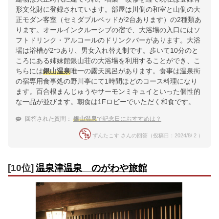
形文化財に登録されています。部屋は川側の和室と山側の大
正モダン客室（セミダブルベッドが2台あります）の2種類あ
ります。オールインクルーシブの宿で、大浴場の入口にはソ
フトドリンク・アルコールのドリンクバーがあります。大浴
場は浴槽が2つあり、男女入れ替え制です。歩いて10分のと
ころにある姉妹館銀山荘の大浴場を利用することができ、こ
ちらには
銀山温泉
唯一の露天風呂があります。食事は温泉街
の宿専用食事処の野川亭にて1時間ほどのコース料理になり
ます。百合根まんじゅうやサーモンミキュイといった個性的
な一品が並びます。朝食は1Fロビーでいただく和食です。
回答された質問：
銀山温泉
で記念日におすすめは？
ずんたこす さんの回答（投稿日：2024/8/ 2 ）
[10位]
温泉津温泉 のがわや旅館