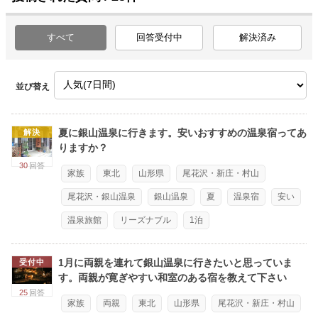
すべて
回答受付中
解決済み
並び替え
夏に銀山温泉に行きます。安いおすすめの温泉宿ってあ
解決
りますか？
30
回答
家族
東北
山形県
尾花沢・新庄・村山
尾花沢・銀山温泉
銀山温泉
夏
温泉宿
安い
温泉旅館
リーズナブル
1泊
1月に両親を連れて銀山温泉に行きたいと思っていま
受付中
す。両親が寛ぎやすい和室のある宿を教えて下さい
25
回答
家族
両親
東北
山形県
尾花沢・新庄・村山