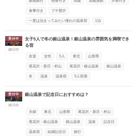
新婚旅行
朝食付き
高級
高級旅館
夕食付き
食事付き
プチ贅沢
一度は泊まってみたい憧れの温泉宿
1泊
女子5人で冬の銀山温泉！銀山温泉の雰囲気を満喫でき
受付中
る宿
18
回答
友達
女性
5人
東北
山形県
尾花沢・新庄・村山
尾花沢・銀山温泉
銀山温泉
冬
温泉
温泉宿
5人部屋
銀山温泉で記念日におすすめは？
受付中
15
回答
夫婦
東北
山形県
尾花沢・新庄・村山
尾花沢・銀山温泉
銀山温泉
温泉
記念日
温泉宿
結婚記念日
旅行