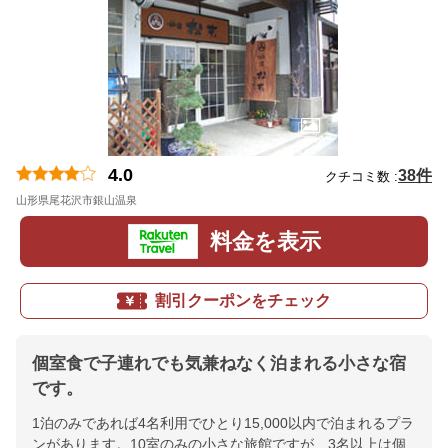
4.0
38件
クチコミ数 :
山形県尾花沢市銀山温泉
地図
料金を表示
割引クーポンをチェック
個室食で子連れでも気兼ねなく泊まれる小さな宿
です。
1泊のみであれば4名利用でひとり15,000以内で泊まれるプラ
ンがあります。10室のみの小さな旅館ですが、3名以上は個