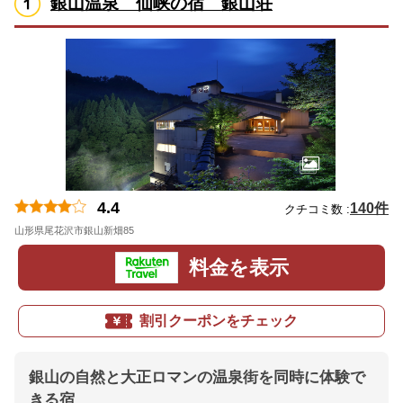
銀山温泉 仙峡の宿 銀山荘
4.4
140件
クチコミ数 :
山形県尾花沢市銀山新畑85
地図
料金を表示
割引クーポンをチェック
銀山の自然と大正ロマンの温泉街を同時に体験で
きる宿