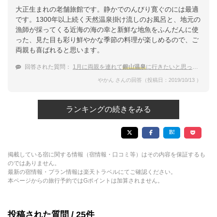
大正生まれの老舗旅館です。静かでのんびり寛ぐのには最適
です。1300年以上続く天然温泉掛け流しのお風呂と、地元の
漁師が採ってくる近海の海の幸と新鮮な地魚をふんだんに使
った、見た目も彩り鮮やかな季節の料理が楽しめるので、ご
両親も喜ばれると思います。
回答された質問：
1月に両親を連れて
銀山温泉
に行きたいと思っています。両親が寛ぎやすい和室のある宿を教えて下さい
やかん さんの回答（投稿日：2019/10/13 ）
ランキングの続きをみる
掲載している宿に関する情報（宿情報・口コミ等）はその内容を保証するも
のではありません。
最新の宿情報・プラン情報は楽天トラベルにてご確認ください。
本ページからの旅行予約ではGポイントは加算されません。
投稿された質問 / 25件