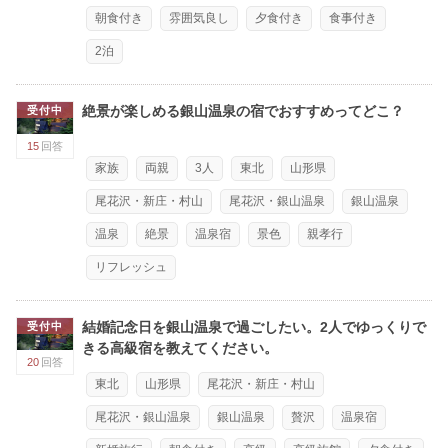
朝食付き
雰囲気良し
夕食付き
食事付き
2泊
絶景が楽しめる銀山温泉の宿でおすすめってどこ？
受付中
15
回答
家族
両親
3人
東北
山形県
尾花沢・新庄・村山
尾花沢・銀山温泉
銀山温泉
温泉
絶景
温泉宿
景色
親孝行
リフレッシュ
結婚記念日を銀山温泉で過ごしたい。2人でゆっくりで
受付中
きる高級宿を教えてください。
20
回答
東北
山形県
尾花沢・新庄・村山
尾花沢・銀山温泉
銀山温泉
贅沢
温泉宿