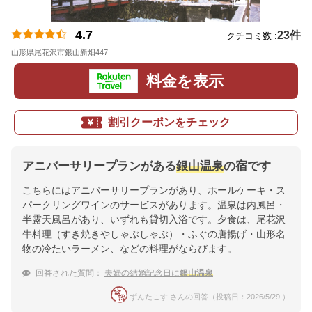
4.7
23件
クチコミ数 :
山形県尾花沢市銀山新畑447
地図
料金を表示
割引クーポンをチェック
アニバーサリープランがある
銀山温泉
の宿です
こちらにはアニバーサリープランがあり、ホールケーキ・ス
パークリングワインのサービスがあります。温泉は内風呂・
半露天風呂があり、いずれも貸切入浴です。夕食は、尾花沢
牛料理（すき焼きやしゃぶしゃぶ）・ふぐの唐揚げ・山形名
物の冷たいラーメン、などの料理がならびます。
回答された質問：
夫婦の結婚記念日に
銀山温泉
ずんたこす さんの回答（投稿日：2026/5/29 ）