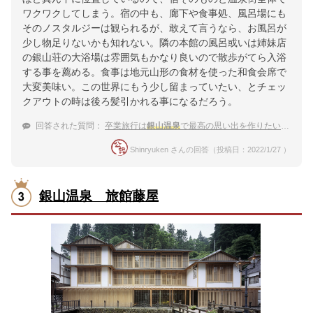
ワクワクしてしまう。宿の中も、廊下や食事処、風呂場にも
そのノスタルジーは観られるが、敢えて言うなら、お風呂が
少し物足りないかも知れない。隣の本館の風呂或いは姉妹店
の銀山荘の大浴場は雰囲気もかなり良いので散歩がてら入浴
する事を薦める。食事は地元山形の食材を使った和食会席で
大変美味い。この世界にもう少し留まっていたい、とチェッ
クアウトの時は後ろ髪引かれる事になるだろう。
回答された質問：
卒業旅行は
銀山温泉
で最高の思い出を作りたい。おすすめの
Shinryuken さんの回答（投稿日：2022/1/27 ）
銀山温泉 旅館藤屋