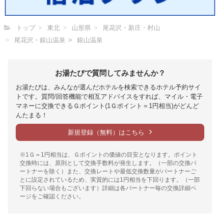
トップ
東北
山形県
尾花沢・新庄・村山
尾花沢・銀山温泉
銀山温泉
お湯たびで質問してみませんか？
お湯たびは、みんなが選んだホテルを検索できるホテル予約サイ
トです。質問/回答機能で相互アドバイスをすれば、マイル・電子
マネーに交換できるＧポイント(1Ｇポイント＝1円相当)がどんど
んたまる！
新規登録（無料）はこちら
※1Ｇ＝1円相当は、Ｇポイントの価値の目安となります。ポイント
交換時には、原則として交換手数料が発生します。（一部の交換パ
ートナーを除く）また、交換レートや最低交換数量がパートナーご
とに設定されているため、実質的には1円相当を下回ります。（一部
下回らない場合もございます）詳細は各パートナー毎の交換詳細ペ
ージをご確認ください。