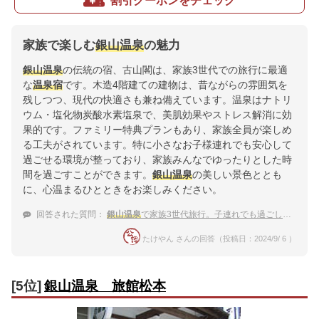
割引クーポンをチェック
家族で楽しむ
銀山温泉
の魅力
銀山温泉
の伝統の宿、古山閣は、家族3世代での旅行に最適
な
温泉宿
です。木造4階建ての建物は、昔ながらの雰囲気を
残しつつ、現代の快適さも兼ね備えています。温泉はナトリ
ウム・塩化物炭酸水素塩泉で、美肌効果やストレス解消に効
果的です。ファミリー特典プランもあり、家族全員が楽しめ
る工夫がされています。特に小さなお子様連れでも安心して
過ごせる環境が整っており、家族みんなでゆったりとした時
間を過ごすことができます。
銀山温泉
の美しい景色ととも
に、心温まるひとときをお楽しみください。
回答された質問：
銀山温泉
で家族3世代旅行。子連れでも過ごしやすい
温
たけやん さんの回答（投稿日：2024/9/ 6 ）
[5位]
銀山温泉 旅館松本