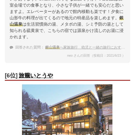
室会場での食事となり、小さな子供が一緒でも安心だと思い
ますよ。エレベーターがあるので館内移動も楽です！夕食に
山形牛の料理が出てくるので地元の特産品を楽しめます。
銀
山温泉
は生活習慣病の湯、メタボの湯、シミ予防の湯として
知られる硫黄泉で、こちらの宿では源泉かけ流しのお湯に浸
かれます。
回答された質問：
銀山温泉
へ家族旅行 幼児と一緒の旅行におすすめな宿
neo さんの回答（投稿日：2021/6/23 ）
[6位]
旅籠いとうや