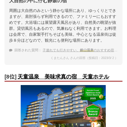
大自然の中に佇む静寂の宿
周囲は大自然のみという静かな場所にあり、ゆっくりとでき
ますが、肩肘張らず利用できるので、ファミリーにもおすす
めです。大浴場には展望露天風呂があり、自然美の眺望が抜
群。貸切風呂もあるので、気兼ねなく利用できます。お料理
は会席で、自家製手打ちそばも美味。中心となる温泉街は徒
歩８分ほどなので、観光にも便利な場所にあります。
回答された質問：
子連れでも行きやすい、
銀山温泉
のおすすめ宿を教えてください。
くまたんさん さんの回答（投稿日：2023/3/ 2 ）
[8位]
天童温泉 美味求真の宿 天童ホテル