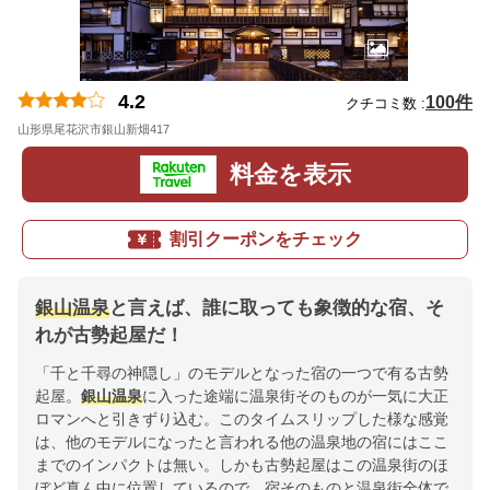
4.2
100件
クチコミ数 :
山形県尾花沢市銀山新畑417
地図
料金を表示
割引クーポンをチェック
銀山温泉
と言えば、誰に取っても象徴的な宿、そ
れが古勢起屋だ！
「千と千尋の神隠し」のモデルとなった宿の一つで有る古勢
起屋。
銀山温泉
に入った途端に温泉街そのものが一気に大正
ロマンへと引きずり込む。このタイムスリップした様な感覚
は、他のモデルになったと言われる他の温泉地の宿にはここ
までのインパクトは無い。しかも古勢起屋はこの温泉街のほ
ぼど真ん中に位置しているので、宿そのものと温泉街全体で