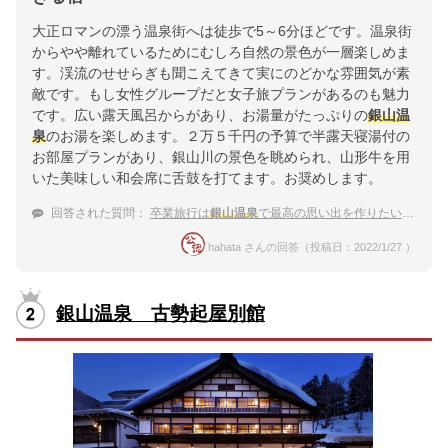
大正ロマンの漂う温泉街へは徒歩で5～6分ほどです。温泉街
からやや離れているためにむしろ自然の景色が一層楽しめま
す。渓流のせせらぎも聞こえてきて実にのどかな雰囲気が素
敵です。もし女性グループだと女子旅プランがあるのも魅力
です。広い露天風呂からがあり、お湯量がたっぷりの
銀山温
泉
のお湯を楽しめます。２万５千円の予算で半露天寝湯付の
お部屋プランがあり、銀山川の景色を眺められ、山形牛を用
いた美味しい和会席に舌鼓を打てます。お奨めします。
回答された質問：
卒業旅行は
銀山温泉
で最高の思い出を作りたい。おすすめの
hahata さんの回答（投稿日：2022/1/27 ）
銀山温泉 古勢起屋別館