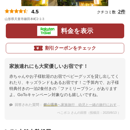
4.5
2件
クチコミ数 :
山形県天童市鎌田本町2-1-3
地図
料金を表示
割引クーポンをチェック
家族連れにも大変優しいお宿です！
赤ちゃんやお子様歓迎のお宿でベビーグッズを貸し出してく
れたり、キッズランドもあるお宿です！ご予算内で、お子様
特典付きの一泊2食付きの「ファミリープラン」があります
よ。GoToキャンペーン対象なのも嬉しいですね。
回答された質問：
銀山温泉
へ家族旅行 幼児と一緒の旅行におすすめな宿
ぺこポコ さんの回答（投稿日：2020/8/13 ）