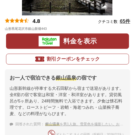
4.8
65件
クチコミ数 :
山形県尾花沢市銀山新畑443
地図
料金を表示
割引クーポンをチェック
お一人で宿泊できる
銀山温泉
の宿です
山形新幹線が停車する大石田駅から宿まで送迎があります。
全8室の宿で客室は和室・洋室・和洋室があります。貸切風
呂が5ヶ所あり、24時間無料で入浴できます。夕食は懐石料
理です。ローストビーフ・岩蛸・海老つみれ・山菜椀子蕎
麦、などの料理がならびます。
回答された質問：
銀山温泉
を男1人旅。雪景色を撮影したい。おすすめ宿は？
ずんたこす さんの回答（投稿日：2026/7/19 ）